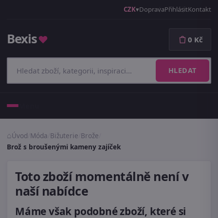
CZK
Doprava
Přihlásit
Kontakt
Bexis
♥
0 Kč
HLEDAT
Menu
Úvod
/
Móda
/
Bižuterie
/
Brože
/
Brož s broušenými kameny zajíček
Toto zboží momentálně není v
naší nabídce
Máme však podobné zboží, které si