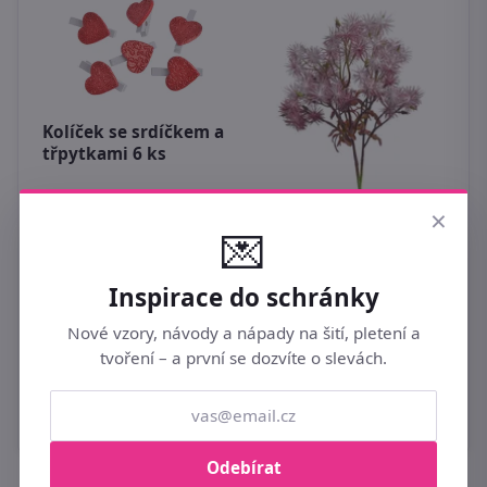
Kolíček se srdíčkem a
třpytkami 6 ks
69 Kč
R
×
1
💌
8
Inspirace do schránky
Nové vzory, návody a nápady na šití, pletení a
Bodláčí - růžová
tvoření – a první se dozvíte o slevách.
karmínová
99 Kč
Odebírat