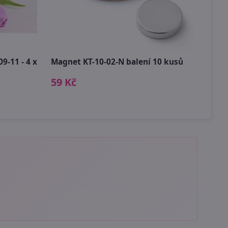
9-11 - 4 x
Magnet KT-10-02-N balení 10 kusů
Rolni
4 cm
59 Kč
119