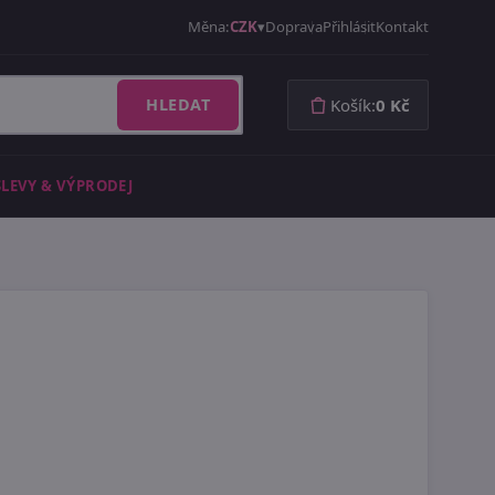
Měna:
CZK
Doprava
Přihlásit
Kontakt
HLEDAT
Košík:
0 Kč
SLEVY & VÝPRODEJ