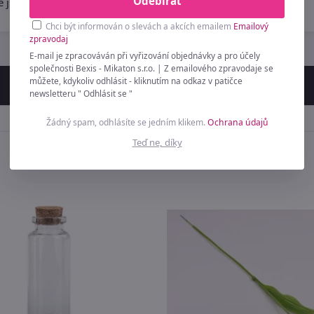
Odebírat
ré jsou určené k prodeji v módní sezóně 2026.
Chci být informován o slevách a akcích emailem
Emailový
zpravodaj
E-mail je zpracováván při vyřizování objednávky a pro účely
společnosti Bexis - Mikaton s.r.o. | Z emailového zpravodaje se
můžete, kdykoliv odhlásit - kliknutím na odkaz v patičce
newsletteru " Odhlásit se "
Žádný spam, odhlásíte se jedním klikem.
Ochrana údajů
Teď ne, díky