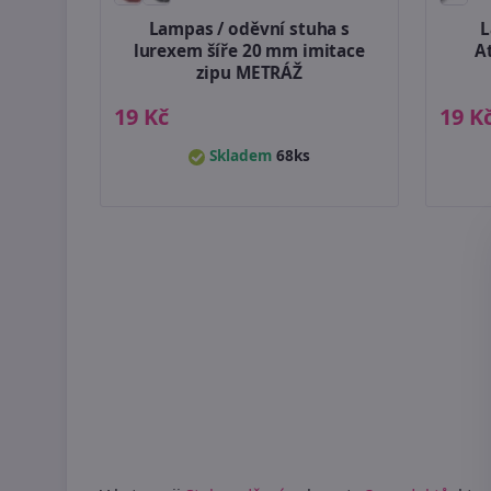
Lampas / oděvní stuha s
L
lurexem šíře 20 mm imitace
A
zipu METRÁŽ
19 Kč
19 K
Skladem
68ks