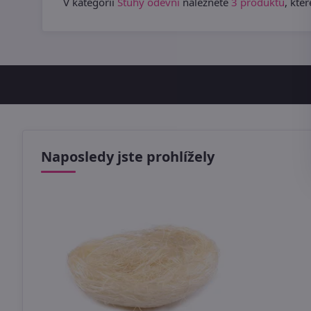
V kategorii
Stuhy oděvní
naleznete
3 produktů
, kte
Naposledy jste prohlížely