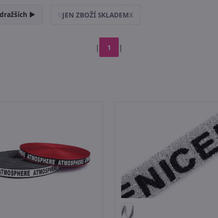
dražších ►
JEN ZBOŽÍ SKLADEM
X
|
1
|