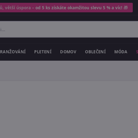
ů, větší úspora –
od 5 ks získáte okamžitou slevu 5 % a víc!
🎁
RANŽOVÁNÍ
PLETENÍ
DOMOV
OBLEČENÍ
MÓDA