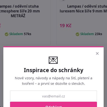
ampas / oděvní stuha
Lampas / oděvní stuh
tmosphere šíře 20 mm
lurexem Nice šíře 9 mm 
METRÁŽ
č
19 Kč
Skladem
57ks
Skladem
23ks
×
💌
Inspirace do schránky
Nové vzory, návody a nápady na šití, pletení a
tvoření – a první se dozvíte o slevách.
Strana:
|
1
|