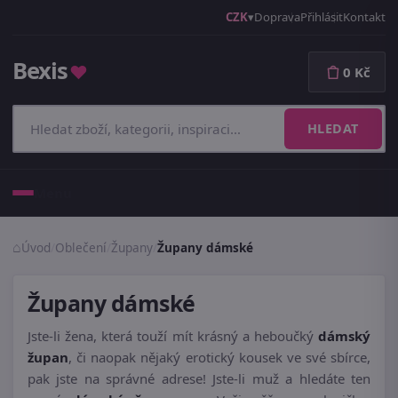
CZK
Doprava
Přihlásit
Kontakt
Bexis
♥
0 Kč
HLEDAT
Menu
Úvod
/
Oblečení
/
Župany
/
Župany dámské
Župany dámské
Jste-li žena, která touží mít krásný a heboučký
dámský
župan
, či naopak nějaký erotický kousek ve své sbírce,
pak jste na správné adrese! Jste-li muž a hledáte ten