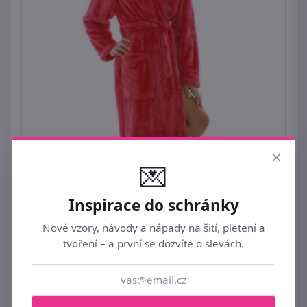
×
💌
Inspirace do schránky
Nové vzory, návody a nápady na šití, pletení a
tvoření – a první se dozvíte o slevách.
+
Huňatý červený župan s límcem Lilly 21 20 3551