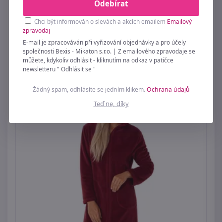
Odebírat
1 599 Kč
Chci být informován o slevách a akcích emailem
Emailový
Odešleme do 11. 08.
zpravodaj
E-mail je zpracováván při vyřizování objednávky a pro účely
společnosti Bexis - Mikaton s.r.o. | Z emailového zpravodaje se
můžete, kdykoliv odhlásit - kliknutím na odkaz v patičce
newsletteru " Odhlásit se "
Žádný spam, odhlásíte se jedním klikem.
Ochrana údajů
Teď ne, díky