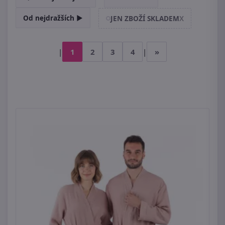
Od nejdražších ►
JEN ZBOŽÍ SKLADEM
X
|
1
2
3
4
|
»