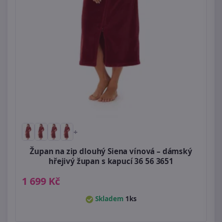
+
Župan na zip dlouhý Siena vínová – dámský
hřejivý župan s kapucí 36 56 3651
1 699 Kč
Skladem
1ks