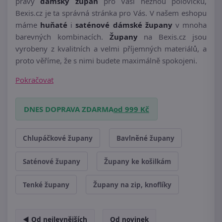
pravý
dámský župan
pro Vaši něžnou polovičku,
Bexis.cz je ta správná stránka pro Vás. V našem eshopu
máme
huňaté
i
saténové dámské župany
v mnoha
barevných kombinacích.
Župany
na Bexis.cz jsou
vyrobeny z kvalitních a velmi příjemných materiálů, a
proto věříme, že s nimi budete maximálně spokojeni.
Pokračovat
DNES DOPRAVA ZDARMA
od 999 Kč
Chlupáčkové župany
Bavlněné župany
Saténové župany
Župany ke košilkám
Tenké župany
Župany na zip, knoflíky
◄ Od nejlevnějších
Od novinek