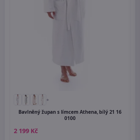
+
Bavlněný župan s límcem Athena, bílý 21 16
0100
2 199 Kč