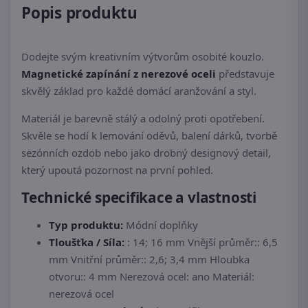
Popis produktu
Dodejte svým kreativním výtvorům osobité kouzlo.
Magnetické zapínání z nerezové oceli
představuje
skvělý základ pro každé domácí aranžování a styl.
Materiál je barevně stálý a odolný proti opotřebení.
Skvěle se hodí k lemování oděvů, balení dárků, tvorbě
sezónních ozdob nebo jako drobný designový detail,
který upoutá pozornost na první pohled.
Technické specifikace a vlastnosti
Typ produktu:
Módní doplňky
Tloušťka / Síla:
: 14; 16 mm Vnější průměr:: 6,5
mm Vnitřní průměr:: 2,6; 3,4 mm Hloubka
otvoru:: 4 mm Nerezová ocel: ano Materiál:
nerezová ocel