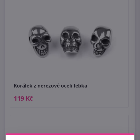
Korálek z nerezové oceli lebka
119 Kč