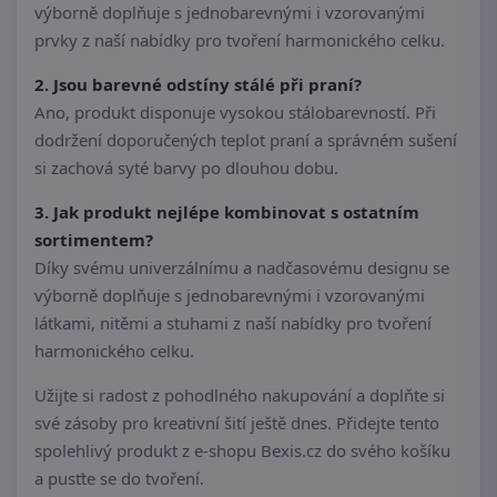
výborně doplňuje s jednobarevnými i vzorovanými
prvky z naší nabídky pro tvoření harmonického celku.
2. Jsou barevné odstíny stálé při praní?
Ano, produkt disponuje vysokou stálobarevností. Při
dodržení doporučených teplot praní a správném sušení
si zachová syté barvy po dlouhou dobu.
3. Jak produkt nejlépe kombinovat s ostatním
sortimentem?
Díky svému univerzálnímu a nadčasovému designu se
výborně doplňuje s jednobarevnými i vzorovanými
látkami, nitěmi a stuhami z naší nabídky pro tvoření
harmonického celku.
Užijte si radost z pohodlného nakupování a doplňte si
své zásoby pro kreativní šití ještě dnes. Přidejte tento
spolehlivý produkt z e-shopu Bexis.cz do svého košíku
a pusťte se do tvoření.