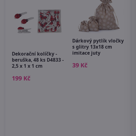
Dárkový pytlík vločky
s glitry 13x18 cm
imitace juty
Dekorační kolíčky -
K
beruška, 48 ks D4833 -
39 Kč
6
2,5 x 1 x 1 cm
199 Kč