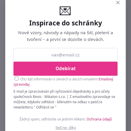
×
💌
Inspirace do schránky
Nové vzory, návody a nápady na šití, pletení a
tvoření – a první se dozvíte o slevách.
Korálek rondelka z nerezové oceli se
Odebírat
srdíčkem Ø12 mm
Chci být informován o slevách a akcích emailem
Emailový
89 Kč
zpravodaj
E-mail je zpracováván při vyřizování objednávky a pro účely
společnosti Bexis - Mikaton s.r.o. | Z emailového zpravodaje se
můžete, kdykoliv odhlásit - kliknutím na odkaz v patičce
newsletteru " Odhlásit se "
Žádný spam, odhlásíte se jedním klikem.
Ochrana údajů
Teď ne, díky