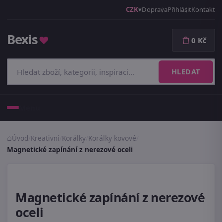
CZK
Doprava
Přihlásit
Kontakt
Bexis
♥
0 Kč
HLEDAT
Menu
Úvod
/
Kreativní
/
Korálky
/
Korálky kovové
/
Magnetické zapínání z nerezové oceli
Magnetické zapínání z nerezové
oceli