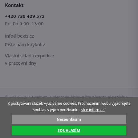
Kontakt
+420 739 429 572
Po–Pá 9:00–13:00
info@bexis.cz
Píšte nám kdykoliv
Vlastní sklad i expedice
v pracovní dny
© 2010–2026 Bexis.cz · Galanterie, látky, příze a kreativní potřeby
K poskytování služeb využíváme cookies. Procházením webu vyjadřujete
pro vaše tvoření.
souhlas s jejich používáním.
více informací
Stránky používají cookies.
Více informací
Nesouhlasím
Pay
G Pay
VISA
Mastercard
SOUHLASÍM