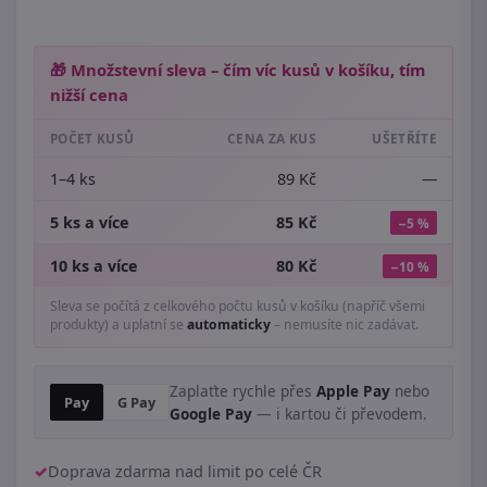
🎁 Množstevní sleva – čím víc kusů v košíku, tím
nižší cena
POČET KUSŮ
CENA ZA KUS
UŠETŘÍTE
1–4 ks
89 Kč
—
5 ks a více
85 Kč
−5 %
10 ks a více
80 Kč
−10 %
Sleva se počítá z celkového počtu kusů v košíku (napříč všemi
produkty) a uplatní se
automaticky
– nemusíte nic zadávat.
Zaplaťte rychle přes
Apple Pay
nebo
Pay
G Pay
Google Pay
— i kartou či převodem.
Doprava zdarma nad limit po celé ČR