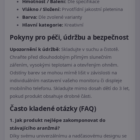
Hmotnost / Balení:
Dle specifikace
Vlákno / Složení:
Prvotřídní jakostní pletenina
Barva:
Dle zvolené varianty
Hlavní kategorie:
Kreativní
Pokyny pro péči, údržbu a bezpečnost
Upozornění k údržbě:
Skladujte v suchu a čistotě.
Chraňte před dlouhodobým přímým slunečním
zářením, vysokými teplotami a otevřeným ohněm.
Odstíny barev se mohou mírně lišit v závislosti na
individuálním nastavení vašeho monitoru či displeje
mobilního telefonu. Skladujte mimo dosah dětí do 3 let,
pokud produkt obsahuje drobné části.
Často kladené otázky (FAQ)
1. Jak produkt nejlépe zakomponovat do
stávajícího aranžmá?
Díky svému univerzálnímu a nadčasovému designu se