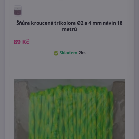
Šňůra kroucená trikolora Ø2 a 4 mm návin 18
metrů
89 Kč
Skladem
2ks