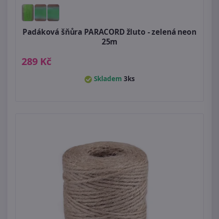
Padáková šňůra PARACORD žluto - zelená neon
25m
289 Kč
Skladem
3ks