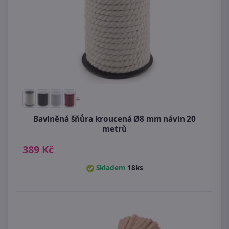
+
Bavlněná šňůra kroucená Ø8 mm návin 20
metrů
389 Kč
Skladem
18ks