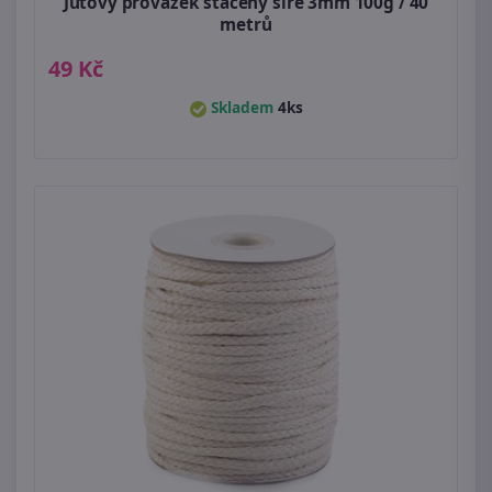
Jutový provázek stáčený šíře 3mm 100g / 40
metrů
49 Kč
Skladem
4ks