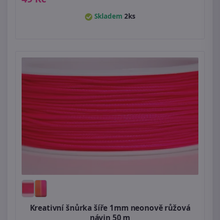
Skladem
2ks
Kreativní šnůrka šíře 1mm neonově růžová
návin 50 m