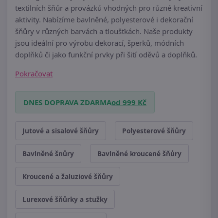
textilních šňůr a provázků vhodných pro různé kreativní
aktivity.
Nabízíme bavlněné, polyesterové i dekorační
šňůry v různých barvách a tloušťkách.
Naše produkty
jsou ideální pro výrobu dekorací, šperků, módních
doplňků či jako funkční prvky při šití oděvů a doplňků.
Pokračovat
DNES DOPRAVA ZDARMA
od 999 Kč
Jutové a sisalové šňůry
Polyesterové šňůry
Bavlněné šnůry
Bavlněné kroucené šňůry
Kroucené a žaluziové šňůry
Lurexové šňůrky a stužky