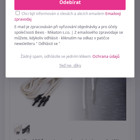
Odebírat
Skladem
37ks
Chci být informován o slevách a akcích emailem
Emailový
zpravodaj
E-mail je zpracováván při vyřizování objednávky a pro účely
společnosti Bexis - Mikaton s.r.o. | Z emailového zpravodaje se
můžete, kdykoliv odhlásit - kliknutím na odkaz v patičce
newsletteru " Odhlásit se "
Žádný spam, odhlásíte se jedním klikem.
Ochrana údajů
Teď ne, díky