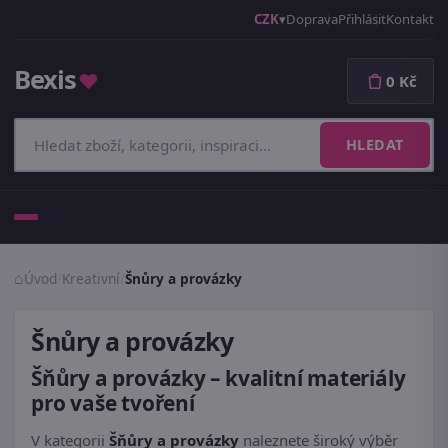
CZK
Doprava
Přihlásit
Kontakt
Bexis
♥
0 Kč
HLEDAT
Menu
Úvod
/
Kreativní
/
Šnůry a provázky
Šnůry a provázky
Šňůry a provázky – kvalitní materiály
pro vaše tvoření
V kategorii
Šňůry a provázky
naleznete široký výběr