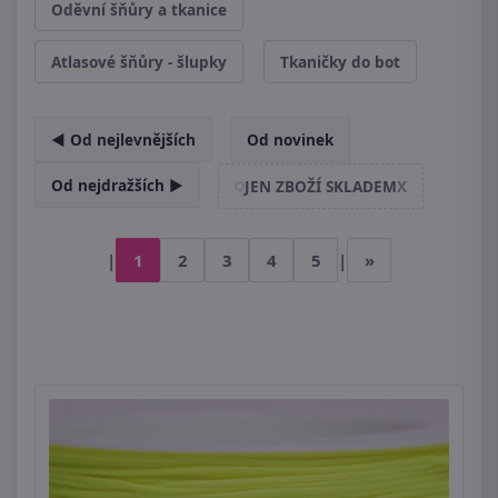
Oděvní šňůry a tkanice
Atlasové šňůry - šlupky
Tkaničky do bot
◄ Od nejlevnějších
Od novinek
Od nejdražších ►
JEN ZBOŽÍ SKLADEM
X
|
1
2
3
4
5
|
»