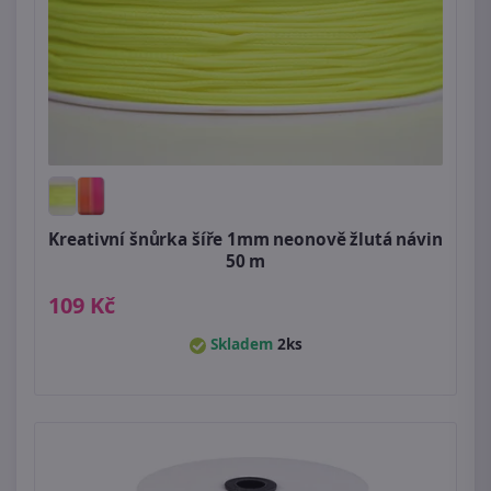
Kreativní šnůrka šíře 1mm neonově žlutá návin
50 m
109 Kč
Skladem
2ks