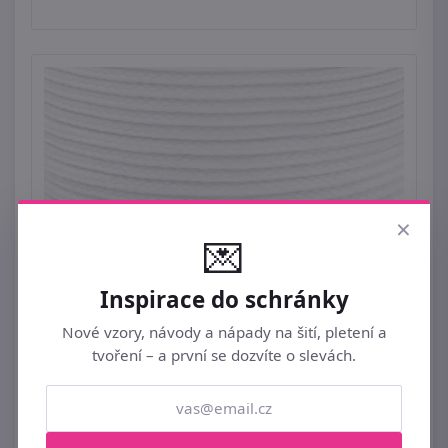
×
💌
Inspirace do schránky
Nové vzory, návody a nápady na šití, pletení a
tvoření – a první se dozvíte o slevách.
+
Oděvní šňůra PES Ø4 mm 100 METRŮ
399 Kč