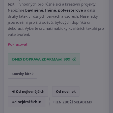
textilií vhodných pro různé šicí a kreativní projekty.
Nabízíme
bavlněné
,
lněné
,
polyesterové
a další
druhy látek v různých barvách a vzorech.
Naše látky
jsou ideální pro šití oděvů, bytových doplňků či
dekorací.
Vyberte si z naší nabídky kvalitních textilií pro
vaše tvoření.
Pokračovat
DNES DOPRAVA ZDARMA
od 999 Kč
Kousky látek
◄ Od nejlevnějších
Od novinek
Od nejdražších ►
JEN ZBOŽÍ SKLADEM
X