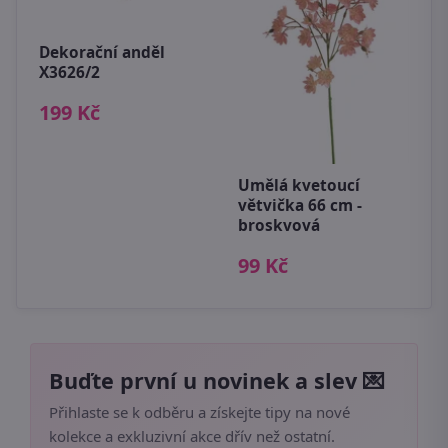
Dekorační anděl
B
á
X3626/2
6
199 Kč
Umělá kvetoucí
větvička 66 cm -
broskvová
99 Kč
Buďte první u novinek a slev 💌
Přihlaste se k odběru a získejte tipy na nové
kolekce a exkluzivní akce dřív než ostatní.