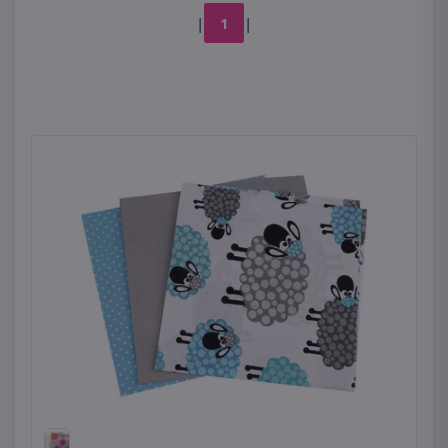
|
1
|