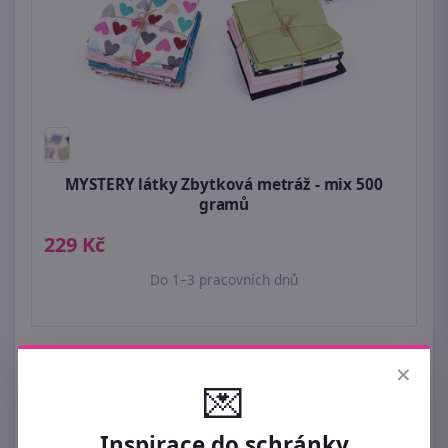
MYSTERY látky Zbytková metráž - mix 500
gramů
229 Kč
Do 1–3 pracovních dnů
×
💌
Inspirace do schránky