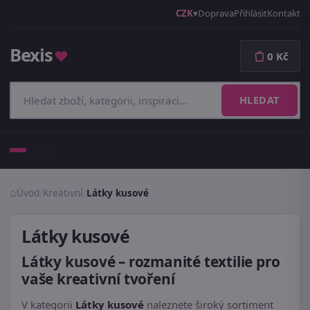
CZK
Doprava
Přihlásit
Kontakt
Bexis
♥
0 Kč
HLEDAT
Menu
Úvod
/
Kreativní
/
Látky kusové
Látky kusové
Látky kusové – rozmanité textilie pro
vaše kreativní tvoření
V kategorii
Látky kusové
naleznete široký sortiment