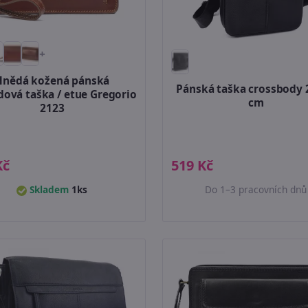
+
Hnědá kožená pánská
Pánská taška crossbody 
dová taška / etue Gregorio
cm
2123
Kč
519 Kč
Skladem
1ks
Do 1–3 pracovních dnů