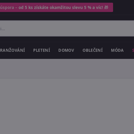
 úspora –
od 5 ks získáte okamžitou slevu 5 % a víc!
🎁
RANŽOVÁNÍ
PLETENÍ
DOMOV
OBLEČENÍ
MÓDA