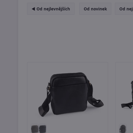
◄ Od nejlevnějších
Od novinek
Od nej