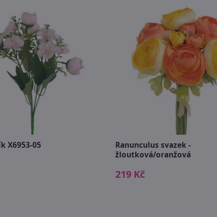
ík X6953-05
Ranunculus svazek -
žloutková/oranžová
219 Kč