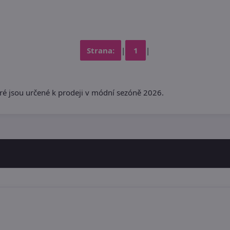
Strana:
|
1
|
eré jsou určené k prodeji v módní sezóně 2026.