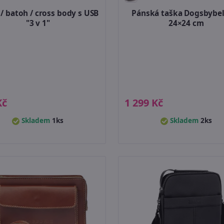
/ batoh / cross body s USB
Pánská taška Dogsbybel
"3 v 1"
24×24 cm
Kč
1 299 Kč
Skladem
1ks
Skladem
2ks