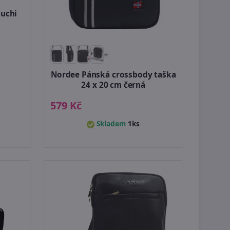
uchi
+
Nordee Pánská crossbody taška
24 x 20 cm černá
579 Kč
Skladem
1ks