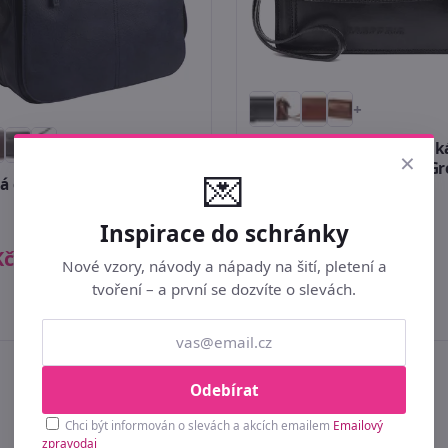
+
+
Černá kožená pánsk
×
dokladová taška / etue Gr
💌
á crossbody brašna Mahel
2123
tmavě modrá
Inspirace do schránky
Kč
1 049 Kč
Nové vzory, návody a nápady na šití, pletení a
tvoření – a první se dozvíte o slevách.
Skladem
1ks
Skladem
1ks
Odebírat
Chci být informován o slevách a akcích emailem
Emailový
zpravodaj