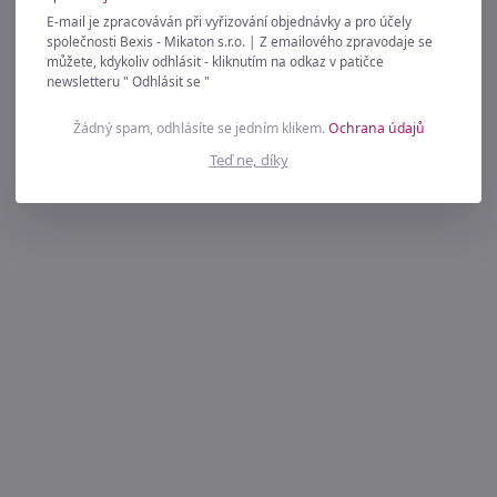
E-mail je zpracováván při vyřizování objednávky a pro účely
společnosti Bexis - Mikaton s.r.o. | Z emailového zpravodaje se
můžete, kdykoliv odhlásit - kliknutím na odkaz v patičce
newsletteru " Odhlásit se "
Žádný spam, odhlásíte se jedním klikem.
Ochrana údajů
Teď ne, díky