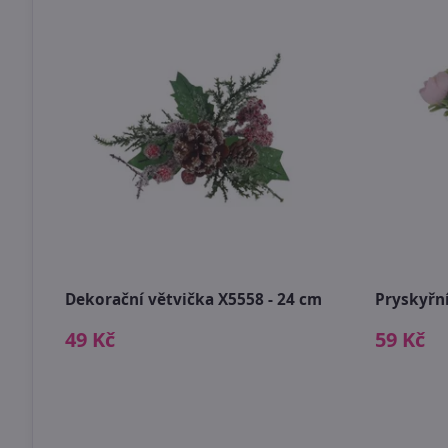
30 cm
Dekorační větvička X5558 - 24 cm
Pryskyřn
49 Kč
59 Kč