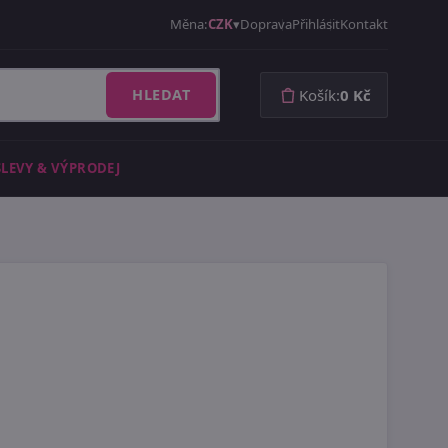
Měna:
CZK
Doprava
Přihlásit
Kontakt
HLEDAT
Košík:
0 Kč
SLEVY & VÝPRODEJ