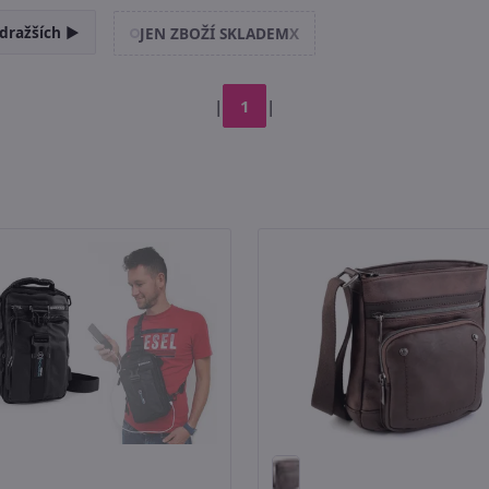
dražších ►
JEN ZBOŽÍ SKLADEM
X
|
1
|