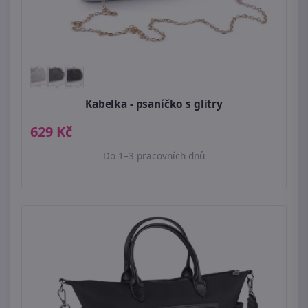
Kabelka - psaníčko s glitry
629 Kč
Do 1–3 pracovních dnů