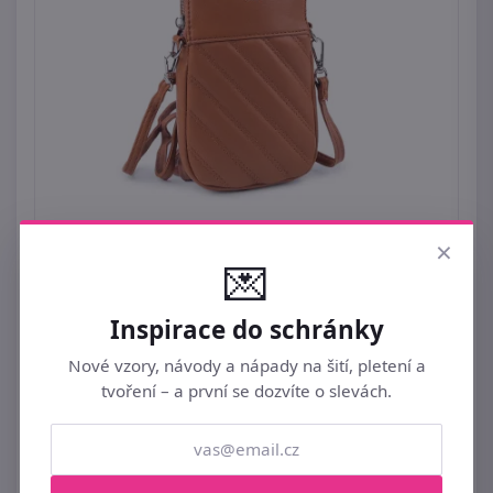
×
💌
Malá kabelka / pouzdro na mobil 12x19 cm
Inspirace do schránky
459 Kč
Nové vzory, návody a nápady na šití, pletení a
Skladem
2ks
tvoření – a první se dozvíte o slevách.