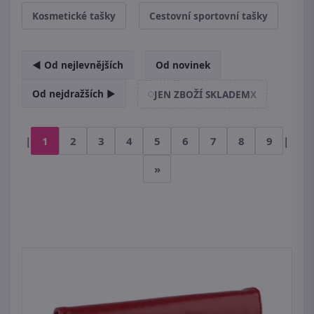
Kosmetické tašky
Cestovní sportovní tašky
◄ Od nejlevnějších
Od novinek
Od nejdražších ►
JEN ZBOŽÍ SKLADEM
X
|
1
2
3
4
5
6
7
8
9
|
»