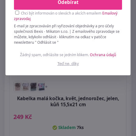
Odebírat
Chci být informován o slevách a akcích emailem
Emailový
zpravodaj
E-mail je zpracováván při vyřizování objednávky a pro účely
společnosti Bexis - Mikaton s.r.o. | Z emailového zpravodaje se
můžete, kdykoliv odhlásit - kliknutím na odkaz v patičce
newsletteru " Odhlásit se "
Žádný spam, odhlásíte se jedním klikem.
Ochrana údajů
Teď ne, díky
+
Kabelka malá kočka, květ, jednorožec, jelen,
kůň 15,5x21 cm
249 Kč
Skladem
7ks