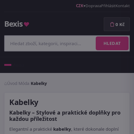
CZK
Doprava
Přihlásit
Kontakt
Bexis
♥
0 Kč
HLEDAT
Menu
Úvod
/
Móda
/
Kabelky
Kabelky
Kabelky – Stylové a praktické doplňky pro
každou příležitost
Elegantní a praktické
kabelky
, které dokonale doplní