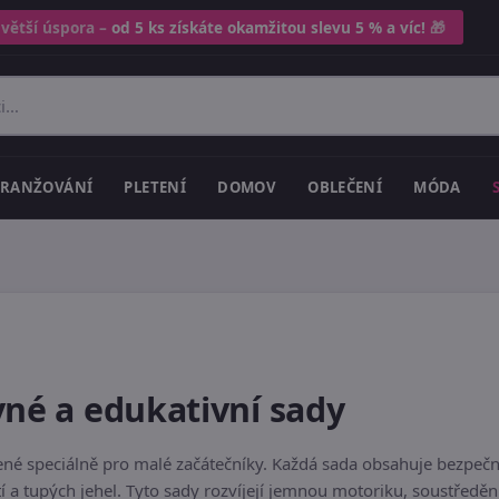
 větší úspora –
od 5 ks získáte okamžitou slevu 5 % a víc!
🎁
RANŽOVÁNÍ
PLETENÍ
DOMOV
OBLEČENÍ
MÓDA
vné a edukativní sady
né speciálně pro malé začátečníky.
Každá sada obsahuje bezpečn
 a tupých jehel.
Tyto sady rozvíjejí jemnou motoriku, soustředění