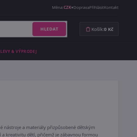
Měna:
CZK
Doprava
Přihlásit
Kontakt
HLEDAT
Košík:
0 Kč
SLEVY & VÝPRODEJ
é nástroje a materiály přizpůsobené dětským
 a kreativitu dětí, přičemž je zábavnou formou