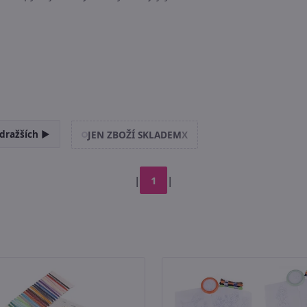
dražších ►
JEN ZBOŽÍ SKLADEM
X
|
1
|