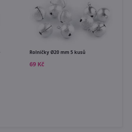
e
Rolničky Ø20 mm 5 kusů
Tavn
6 ku
69 Kč
29 