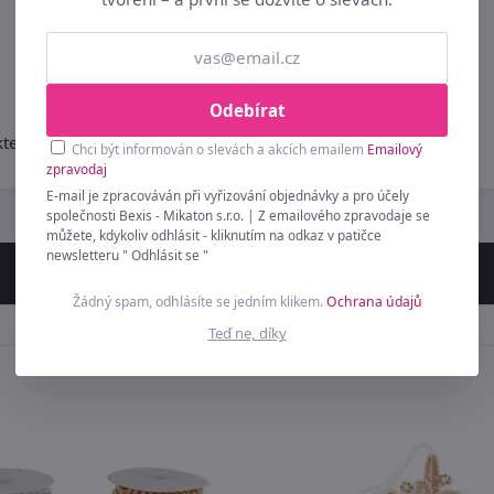
Strana:
|
1
|
Odebírat
 které jsou určené k prodeji v módní sezóně 2026.
Chci být informován o slevách a akcích emailem
Emailový
zpravodaj
E-mail je zpracováván při vyřizování objednávky a pro účely
společnosti Bexis - Mikaton s.r.o. | Z emailového zpravodaje se
můžete, kdykoliv odhlásit - kliknutím na odkaz v patičce
newsletteru " Odhlásit se "
Žádný spam, odhlásíte se jedním klikem.
Ochrana údajů
Teď ne, díky