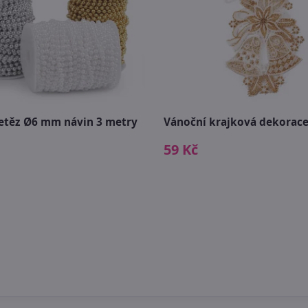
řetěz Ø6 mm návin 3 metry
Vánoční krajková dekorac
59 Kč