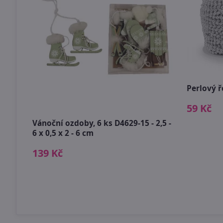
sy
Perlový 
59 Kč
Vánoční ozdoby, 6 ks D4629-15 - 2,5 -
6 x 0,5 x 2 - 6 cm
139 Kč