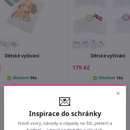
+
+
Dětské vyšívání
Dětské vyšívání
č
179 Kč
Skladem
5ks
Skladem
1ks
×
💌
Inspirace do schránky
Nové vzory, návody a nápady na šití, pletení a
tvoření – a první se dozvíte o slevách.