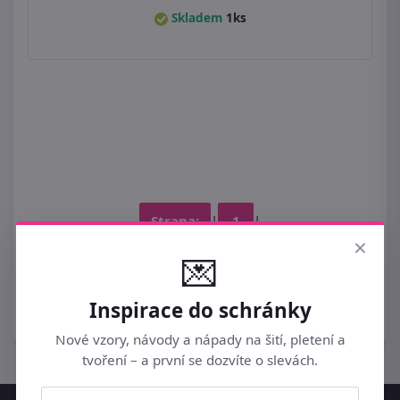
Skladem
1ks
Strana:
|
1
|
×
💌
V kategorii
Plážové šaty
naleznete
1 produktů
, které
Inspirace do schránky
jsou určené k prodeji v módní sezóně 2026.
Nové vzory, návody a nápady na šití, pletení a
tvoření – a první se dozvíte o slevách.