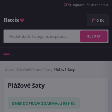
CZK
Doprava
Přihlásit
Kontakt
Bexis
♥
0 Kč
HLEDAT
Menu
Úvod
/
Oblečení
/
Dámské šaty
/
Plážové šaty
Plážové šaty
DNES DOPRAVA ZDARMA
od 999 Kč