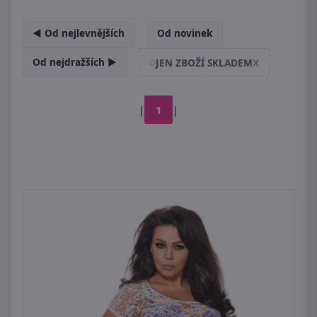
◄ Od nejlevnějších
Od novinek
Od nejdražších ►
JEN ZBOŽÍ SKLADEM
X
|
1
|