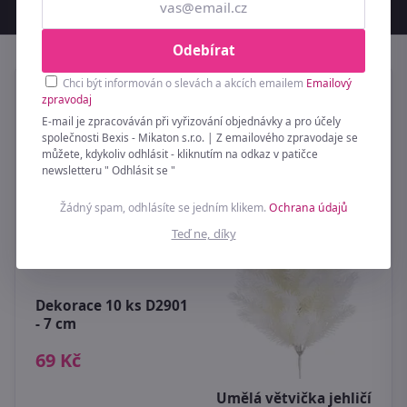
Odebírat
Chci být informován o slevách a akcích emailem
Emailový
Naposledy jste prohlížely
zpravodaj
E-mail je zpracováván při vyřizování objednávky a pro účely
společnosti Bexis - Mikaton s.r.o. | Z emailového zpravodaje se
můžete, kdykoliv odhlásit - kliknutím na odkaz v patičce
newsletteru " Odhlásit se "
Žádný spam, odhlásíte se jedním klikem.
Ochrana údajů
Teď ne, díky
O
b
Ø
Dekorace 10 ks D2901
M
 7
- 7 cm
1
69 Kč
Umělá větvička jehličí