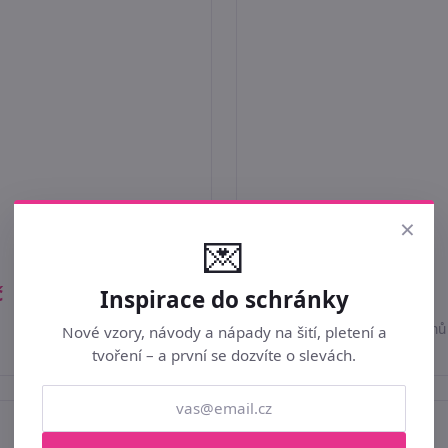
×
💌
č
119 Kč
Inspirace do schránky
Skladem
7ks
Do 1–3 pracovních dnů
Nové vzory, návody a nápady na šití, pletení a
tvoření – a první se dozvíte o slevách.