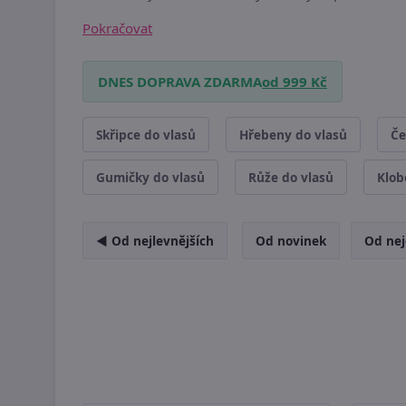
Pokračovat
DNES DOPRAVA ZDARMA
od 999 Kč
Skřipce do vlasů
Hřebeny do vlasů
Če
Gumičky do vlasů
Růže do vlasů
Klob
◄ Od nejlevnějších
Od novinek
Od nej