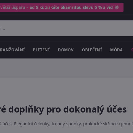
 větší úspora –
od 5 ks získáte okamžitou slevu 5 % a víc!
🎁
RANŽOVÁNÍ
PLETENÍ
DOMOV
OBLEČENÍ
MÓDA
vé doplňky pro dokonalý účes
š účes. Elegantní čelenky, trendy sponky, praktické skřipce i jem