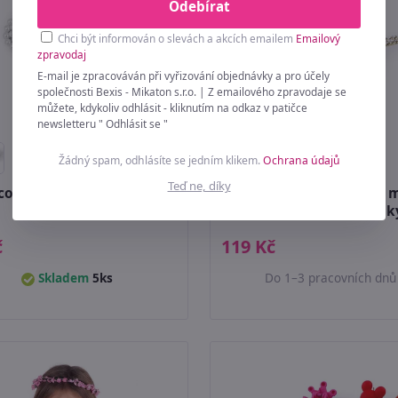
Odebírat
Chci být informován o slevách a akcích emailem
Emailový
zpravodaj
E-mail je zpracováván při vyřizování objednávky a pro účely
společnosti Bexis - Mikaton s.r.o. | Z emailového zpravodaje se
můžete, kdykoliv odhlásit - kliknutím na odkaz v patičce
newsletteru " Odhlásit se "
+
Žádný spam, odhlásíte se jedním klikem.
Ochrana údajů
Teď ne, díky
couzská spona do vlasů s
Skřipec do vlasů kovový m
perlami
broušenými kamínk
č
119 Kč
Skladem
5ks
Do 1–3 pracovních dnů