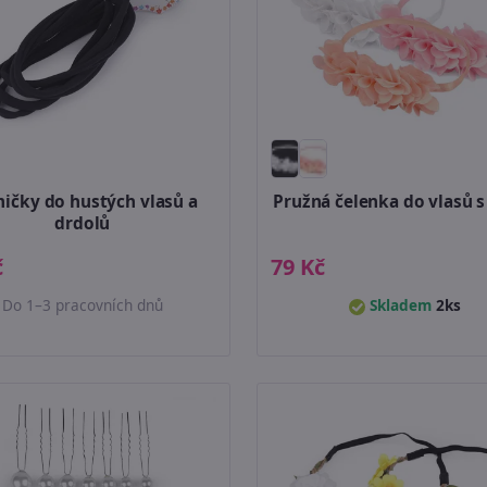
ičky do hustých vlasů a
Pružná čelenka do vlasů s
drdolů
č
79 Kč
Do 1–3 pracovních dnů
Skladem
2ks