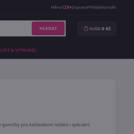
Měna:
CZK
Doprava
Přihlásit
Kontakt
HLEDAT
Košík:
0 Kč
SLEVY & VÝPRODEJ
né gumičky pro každodenní nošení i speciální