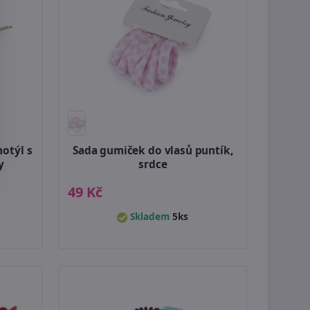
otýl s
Sada gumiček do vlasů puntík,
y
srdce
49 Kč
Skladem
5ks