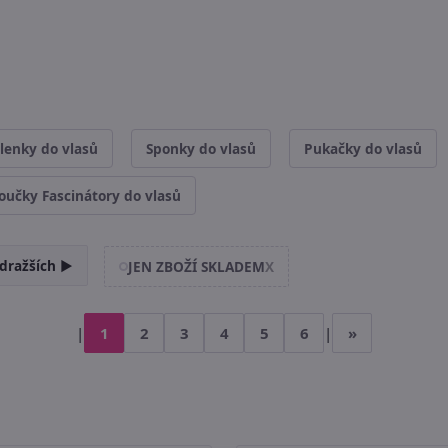
lenky do vlasů
Sponky do vlasů
Pukačky do vlasů
oučky Fascinátory do vlasů
dražších ►
JEN ZBOŽÍ SKLADEM
X
|
1
2
3
4
5
6
|
»