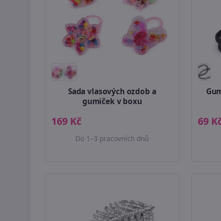
Sada vlasových ozdob a
Gum
gumiček v boxu
169 Kč
69 K
Do 1–3 pracovních dnů