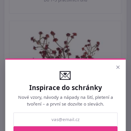
×
💌
Inspirace do schránky
Nové vzory, návody a nápady na šití, pletení a
tvoření – a první se dozvíte o slevách.