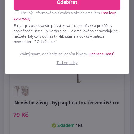
Odebírat
Chci být informován o slevách a akcích emailem
Emailový
zpravodaj
E-mail je zpracováván při vyřizování objednávky a pro účely
společnosti Bexis - Mikaton s.r.o. | Z emailového zpravodaje se
můžete, kdykoliv odhlásit - kliknutím na odkaz v patičce
newsletteru " Odhlásit se "
Žádný spam, odhlásíte se jedním klikem.
Ochrana údajů
Teď ne, díky
Nevěstin závoj - Gypsophila tm. červená 67 cm
79 Kč
Skladem
1ks