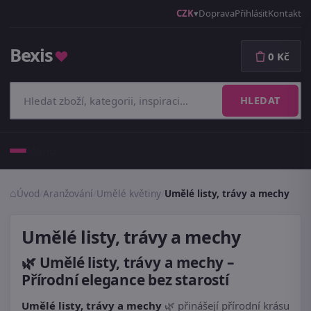
CZK
Doprava
Přihlásit
Kontakt
Bexis
♥
0 Kč
HLEDAT
Menu
Úvod
/
Aranžování
/
Umělé květiny
/
Umělé listy, trávy a mechy
Umělé listy, trávy a mechy
🌿
Umělé listy, trávy a mechy
–
Přírodní elegance bez starostí
Umělé listy, trávy a mechy
🌿 přinášejí přírodní krásu