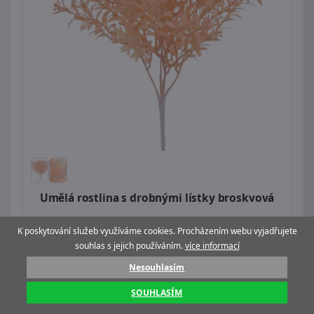
Umělá rostlina s drobnými lístky broskvová
99 Kč
K poskytování služeb využíváme cookies. Procházením webu vyjadřujete
souhlas s jejich používáním.
více informací
Skladem
1ks
Nesouhlasím
SOUHLASÍM