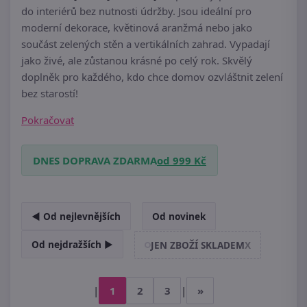
do interiérů bez nutnosti údržby. Jsou ideální pro
moderní dekorace, květinová aranžmá nebo jako
součást zelených stěn a vertikálních zahrad. Vypadají
jako živé, ale zůstanou krásné po celý rok. Skvělý
doplněk pro každého, kdo chce domov ozvláštnit zelení
bez starostí!
Pokračovat
DNES DOPRAVA ZDARMA
od 999 Kč
◄ Od nejlevnějších
Od novinek
Od nejdražších ►
JEN ZBOŽÍ SKLADEM
X
|
1
2
3
|
»