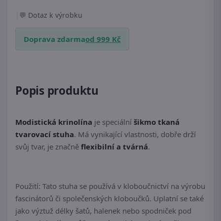
|
Dotaz k výrobku
Doprava zdarma
od 999 Kč
Popis produktu
Modistická krinolína
je speciální
šikmo tkaná
tvarovací stuha
. Má vynikající vlastnosti, dobře drží
svůj tvar, je značně
flexibilní a tvárná
.
Použití: Tato stuha se používá v kloboučnictví na výrobu
fascinátorů či společenských kloboučků. Uplatní se také
jako výztuž délky šatů, halenek nebo spodniček pod