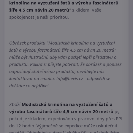
krinolína na vyztužení šatů a výrobu fascinátorů
šíře 4,5 cm návin 20 metrů
" s klidem. Vaše
spokojenost je naší prioritou.
Obrázek produktu "Modistická krinolína na vyztužení
šatů a výrobu fascinátorů šíře 4,5 cm návin 20 metrů"
může být ilustrační, aby vám poskytl lepší představu o
produktu. Pokud si přejete potvrdit, že obrázek a popisek
odpovídají skutečnému produktu, neváhejte nás
kontaktovat na emailu: info@bexis.cz - odpovědi se
dočkáte co nejdříve!
Zboží
Modistická krinolína na vyztužení šatů a
výrobu fascinátorů šíře 4,5 cm návin 20 metrů
je,
pokud je skladem, expedováno v pracovní dny přes PPL
do 12 hodin. Výjimečně se expedice může uskutečnit
později. Objednávku doručí služba PPL v následujícím