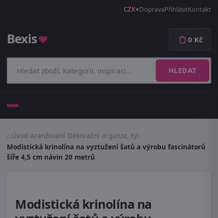
CZK
Doprava
Přihlásit
Kontakt
Bexis
♥
0 Kč
HLEDAT
Menu
Úvod
/
Aranžování
/
Dekorační organza, tyl
/
Modistická krinolína na vyztužení šatů a výrobu fascinátorů
šíře 4,5 cm návin 20 metrů
Modistická krinolína na