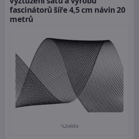
vyztužení šatů a výrobu
fascinátorů šíře 4,5 cm návin 20
metrů
Zvětšit