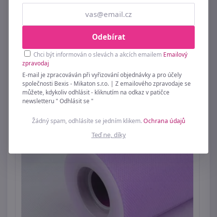
Odebírat
Chci být informován o slevách a akcích emailem
Emailový
zpravodaj
E-mail je zpracováván při vyřizování objednávky a pro účely
Organza tuhá dekorační METRÁŽ
společnosti Bexis - Mikaton s.r.o. | Z emailového zpravodaje se
můžete, kdykoliv odhlásit - kliknutím na odkaz v patičce
59 Kč
newsletteru " Odhlásit se "
Žádný spam, odhlásíte se jedním klikem.
Ochrana údajů
Teď ne, díky