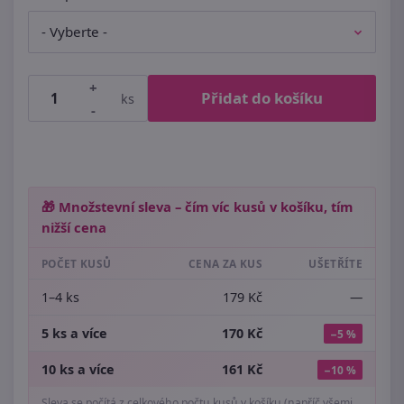
+
Přidat do košíku
ks
-
🎁 Množstevní sleva – čím víc kusů v košíku, tím
nižší cena
POČET KUSŮ
CENA ZA KUS
UŠETŘÍTE
1–4 ks
179 Kč
—
5 ks a více
170 Kč
−5 %
10 ks a více
161 Kč
−10 %
Sleva se počítá z celkového počtu kusů v košíku (napříč všemi