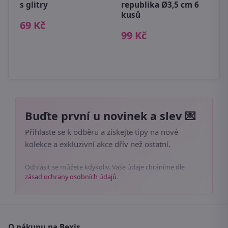
s glitry
republika Ø3,5 cm 6
kusů
P
69 Kč
p
99 Kč
P
3
Buďte první u novinek a slev 💌
Přihlaste se k odběru a získejte tipy na nové
kolekce a exkluzivní akce dřív než ostatní.
Odhlásit se můžete kdykoliv. Vaše údaje chráníme dle
zásad ochrany osobních údajů
.
O nákupu na Bexis