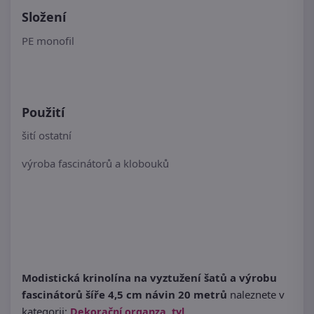
Složení
PE monofil
Použití
šití ostatní
výroba fascinátorů a klobouků
Modistická krinolína na vyztužení šatů a výrobu
fascinátorů šíře 4,5 cm návin 20 metrů
naleznete v
kategorii:
Dekorační organza, tyl