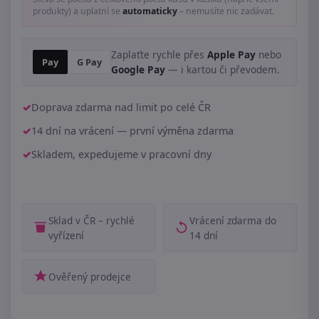
produkty) a uplatní se
automaticky
– nemusíte nic zadávat.
Zaplaťte rychle přes
Apple Pay
nebo
Pay
G Pay
Google Pay
— i kartou či převodem.
Doprava zdarma nad limit po celé ČR
14 dní na vrácení — první výměna zdarma
Skladem, expedujeme v pracovní dny
Sklad v ČR – rychlé
Vrácení zdarma do
vyřízení
14 dní
Ověřený prodejce