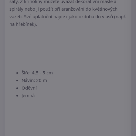
šaty. Z krinolíny můžete uvázat dekorativní mašle a
spirály nebo ji použít při aranžování do květinových
vazeb. Své uplatnění najde i jako ozdoba do vlasů (např.
na hřebínek).
Šíře: 4,5 - 5 cm
Návin: 20 m
Oděvní
Jemná