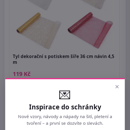
Tyl dekorační s potiskem šíře 36 cm návin 4,5
m
119 Kč
×
💌
Inspirace do schránky
Nové vzory, návody a nápady na šití, pletení a
tvoření – a první se dozvíte o slevách.