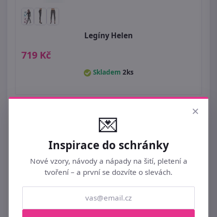
Legíny Helen
719 Kč
Skladem
2ks
×
💌
Inspirace do schránky
Nové vzory, návody a nápady na šití, pletení a
tvoření – a první se dozvíte o slevách.