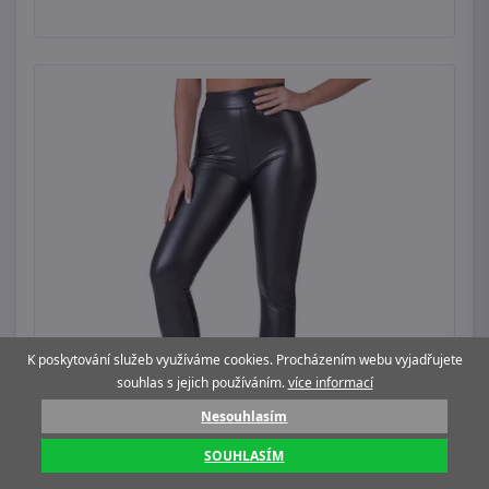
K poskytování služeb využíváme cookies. Procházením webu vyjadřujete
souhlas s jejich používáním.
více informací
Nesouhlasím
SOUHLASÍM