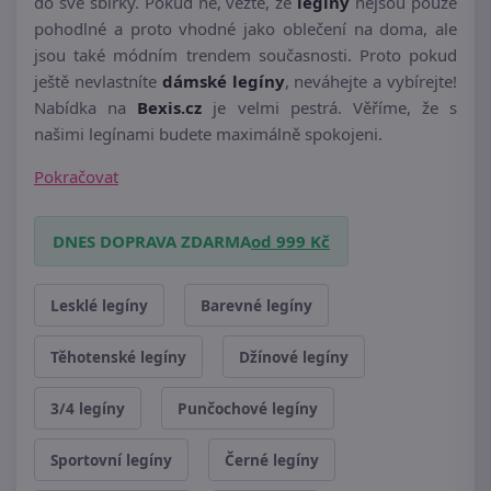
do své sbírky. Pokud ne, vězte, že
legíny
nejsou pouze
pohodlné a proto vhodné jako oblečení na doma, ale
jsou také módním trendem současnosti. Proto pokud
ještě nevlastníte
dámské legíny
, neváhejte a vybírejte!
Nabídka na
Bexis.cz
je velmi pestrá. Věříme, že s
našimi legínami budete maximálně spokojeni.
Pokračovat
DNES DOPRAVA ZDARMA
od 999 Kč
Lesklé legíny
Barevné legíny
Těhotenské legíny
Džínové legíny
3/4 legíny
Punčochové legíny
Sportovní legíny
Černé legíny