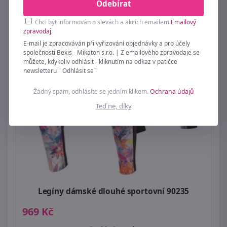
Odebírat
Chci být informován o slevách a akcích emailem
Emailový
zpravodaj
E-mail je zpracováván při vyřizování objednávky a pro účely
společnosti Bexis - Mikaton s.r.o. | Z emailového zpravodaje se
můžete, kdykoliv odhlásit - kliknutím na odkaz v patičce
newsletteru " Odhlásit se "
Žádný spam, odhlásíte se jedním klikem.
Ochrana údajů
Teď ne, díky
Legíny dámské dlouhé sportovní 90235
969 Kč