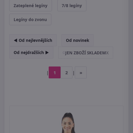
Zateplené legíny
7/8 legíny
Legíny do zvonu
◄ Od nejlevnějších
Od novinek
Od nejdražších ►
JEN ZBOŽÍ SKLADEM
X
|
1
2
|
»