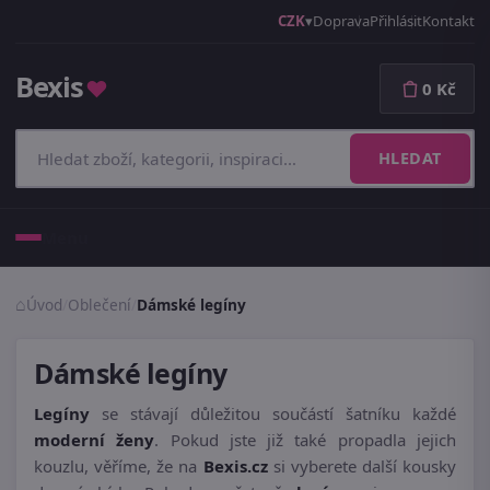
CZK
Doprava
Přihlásit
Kontakt
Bexis
♥
0 Kč
HLEDAT
Menu
Úvod
/
Oblečení
/
Dámské legíny
Dámské legíny
Legíny
se stávají důležitou součástí šatníku každé
moderní ženy
. Pokud jste již také propadla jejich
kouzlu, věříme, že na
Bexis.cz
si vyberete další kousky