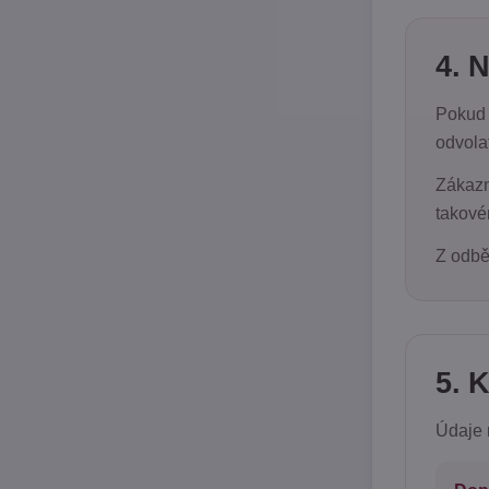
4. 
Pokud 
odvolat
Zákazn
takové
Z odbě
5. 
Údaje 