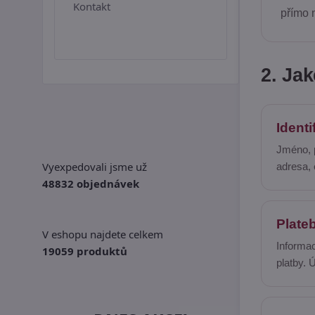
Kontakt
přímo 
2. Ja
Identi
Jméno, p
Vyexpedovali jsme už
adresa, 
48832 objednávek
Plate
V eshopu najdete celkem
Informac
19059 produktů
platby. 