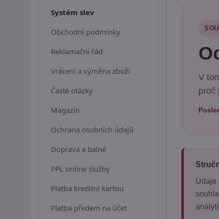
Systém slev
SOU
Obchodní podmínky
Oc
Reklamační řád
Vrácení a výměna zboží
V to
Časté otázky
proč 
Magazín
Posled
Ochrana osobních údajů
Doprava a balné
Stručn
PPL online služby
Údaje 
Platba kreditní kartou
souhla
analyt
Platba předem na účet