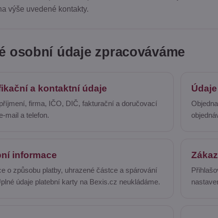
na výše uvedené kontakty.
ké osobní údaje zpracováváme
fikační a kontaktní údaje
Údaje
říjmení, firma, IČO, DIČ, fakturační a doručovací
Objednan
e-mail a telefon.
objedná
bní informace
Zákaz
e o způsobu platby, uhrazené částce a spárování
Přihlašo
Úplné údaje platební karty na Bexis.cz neukládáme.
nastaven