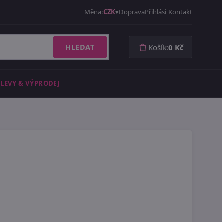
Měna:
CZK
Doprava
Přihlásit
Kontakt
HLEDAT
Košík:
0 Kč
SLEVY & VÝPRODEJ