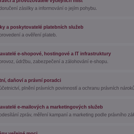
avci a provozovatelé výdejních míst
doručení zásilky a informování o jejím pohybu.
y a poskytovatelé platebních služeb
provedení a ověření plateb.
vatelé e-shopové, hostingové a IT infrastruktury
provoz, údržbu, zabezpečení a zálohování e-shopu.
ní, daňoví a právní poradci
účetnictví, plnění právních povinností a ochranu právních nároků
avatelé e-mailových a marketingových služeb
odesílání zpráv, měření kampaní a marketing podle právního zá
ány veřejné moci