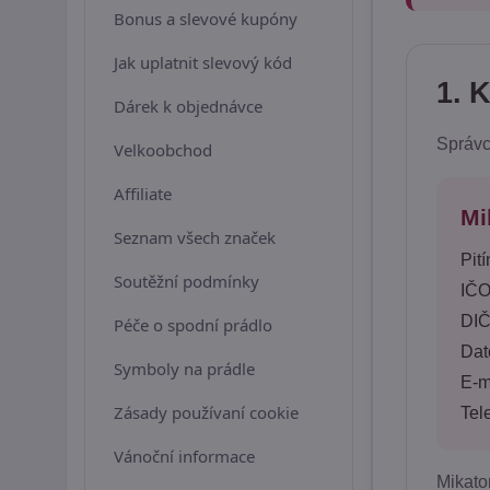
Bonus a slevové kupóny
Jak uplatnit slevový kód
1. 
Dárek k objednávce
Správc
Velkoobchod
Affiliate
Mi
Seznam všech značek
Pit
Soutěžní podmínky
IČO
DIČ
Péče o spodní prádlo
Dat
Symboly na prádle
E-m
Zásady používaní cookie
Tel
Vánoční informace
Mikato