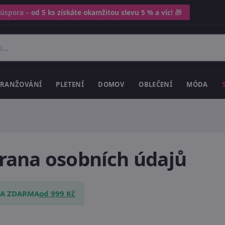
 úspora –
od 5 ks získáte okamžitou slevu 5 % a víc!
🎁
RANŽOVÁNÍ
PLETENÍ
DOMOV
OBLEČENÍ
MÓDA
rana osobních údajů
A ZDARMA
od 999 Kč