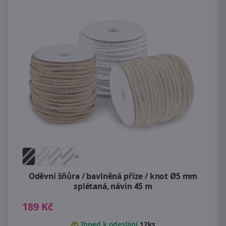
+
Oděvní šňůra / bavlněná příze / knot Ø5 mm
splétaná, návin 45 m
189 Kč
Ihned k odeslání
12ks