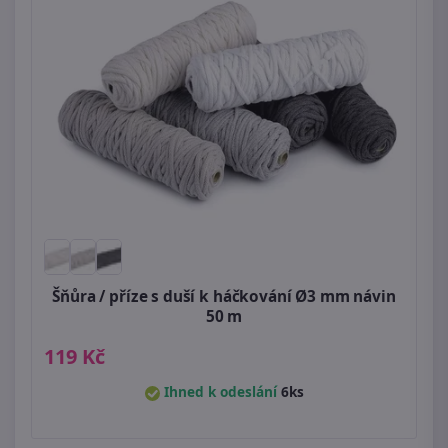
Šňůra / příze s duší k háčkování Ø3 mm návin
50 m
119 Kč
Ihned k odeslání
6ks