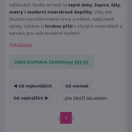
háčkování! Skvěle se hodí na
teplé deky, čepice, šály,
svetry i moderní interiérové doplňky
. Díky své
tloušťce vytvoříte krásné vzory a měkké, nadýchané
úplety. Vyberte si
hrubou přízi
v různých materiálech a
barvách pro vaše kreativní tvoření!
Pokračovat
DNES DOPRAVA ZDARMA
od 999 Kč
◄ Od nejlevnějších
Od novinek
Od nejdražších ►
JEN ZBOŽÍ SKLADEM
X
|
1
|