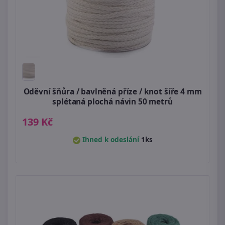
Oděvní šňůra / bavlněná příze / knot šíře 4 mm
splétaná plochá návin 50 metrů
139 Kč
Ihned k odeslání
1ks