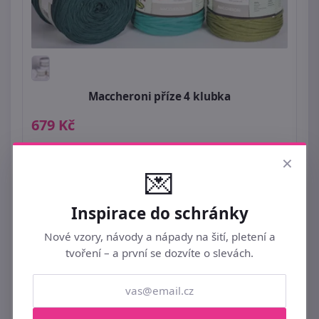
Maccheroni příze 4 klubka
679 Kč
Ihned k odeslání
1ks
×
💌
Inspirace do schránky
Nové vzory, návody a nápady na šití, pletení a
tvoření – a první se dozvíte o slevách.