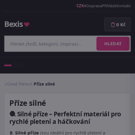
CZK
Doprava
Přihlásit
Kontakt
Bexis
♥
0 Kč
HLEDAT
Menu
Úvod
/
Pletení
/
Příze silné
Příze silné
🧶
Silné příze
– Perfektní materiál pro
rychlé pletení a háčkování
🧵
Silné příze
jsou ideální pro rychlé pletení a