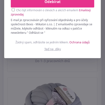
Odebírat
Chci být informován o slevách a akcích emailem
Emailový
zpravodaj
E-mail je zpracováván při vyřizování objednávky a pro účely
společnosti Bexis - Mikaton s.r.o. | Z emailového zpravodaje se
můžete, kdykoliv odhlásit - kliknutím na odkaz v patičce
newsletteru " Odhlásit se "
Žádný spam, odhlásíte se jedním klikem.
Ochrana údajů
Extra silná příze 1000 g česaná melír
Teď ne, díky
899 Kč
Do 1–3 pracovních dnů