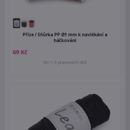
Příze / šňůrka PP Ø1 mm k navlékání a
háčkování
69 Kč
Do 1–3 pracovních dnů