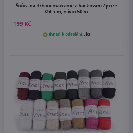
Šňůra na drhání macramé a háčkování / příze
Ø4 mm, návin 50 m
199 Kč
Ihned k odeslání
3ks