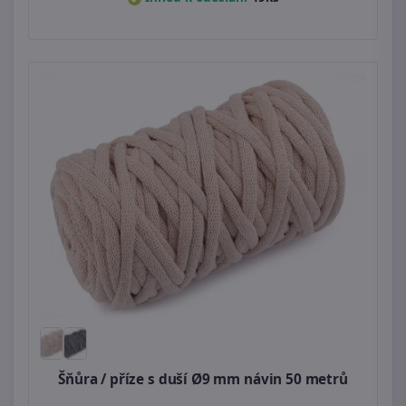
Šňůra / příze s duší Ø9 mm návin 50 metrů