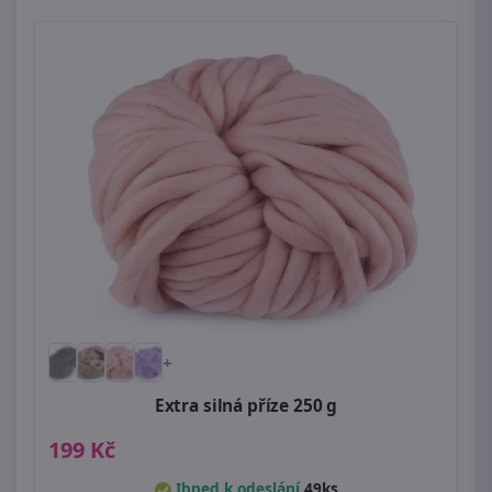
+
Extra silná příze 250 g
199 Kč
Ihned k odeslání
49ks