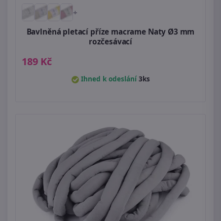
+
Bavlněná pletací příze macrame Naty Ø3 mm
rozčesávací
189 Kč
Ihned k odeslání
3ks