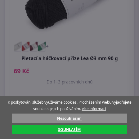
+
Pletací a háčkovací příze Lea Ø3 mm 90 g
69 Kč
Do 1–3 pracovních dnů
K poskytování služeb využíváme cookies. Procházením webu vyjadřujete
souhlas s jejich používáním.
více informací
Nesouhlasím
SOUHLASÍM