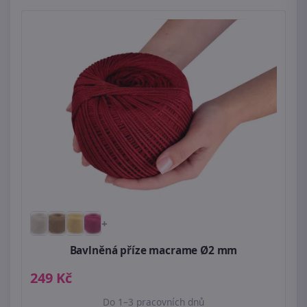
+
Bavlněná příze macrame Ø2 mm
249 Kč
Do 1–3 pracovních dnů