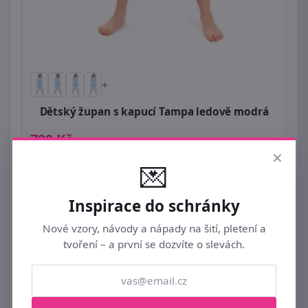
+
Dětský župan s kapucí Tampa ledově modrá
799 Kč
×
Odešleme do 11. 08.
💌
Inspirace do schránky
Nové vzory, návody a nápady na šití, pletení a
tvoření – a první se dozvíte o slevách.