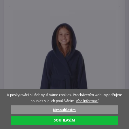
K poskytování služeb využíváme cookies. Procházením webu vyjadřujete
souhlas s jejich používáním.
více informací
Nesouhlasím
SOUHLASÍM