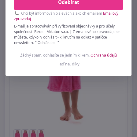
Odebírat
Chci být informován o slevách a akcích emailem
Emailový
zpravodaj
E-mail je zpracováván při vyřizování objednávky a pro účely
společnosti Bexis - Mikaton s.r.o. | Z emailového zpravodaje se
můžete, kdykoliv odhlásit - kliknutím na odkaz v patičce
newsletteru " Odhlásit se "
Žádný spam, odhlásíte se jedním klikem.
Ochrana údajů
Teď ne, díky