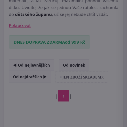
materiálů, a tak zaručují maximální pohodlí Vašemu
dítku. Uvidíte, že jak se jednou Vaše ratolest zachumlá
do
dětského županu
, už se jej nebude chtít vzdát.
Pokračovat
DNES DOPRAVA ZDARMA
od 999 Kč
◄ Od nejlevnějších
Od novinek
Od nejdražších ►
JEN ZBOŽÍ SKLADEM
X
|
1
|