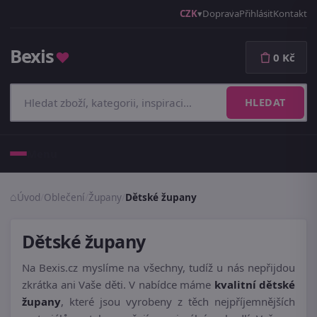
CZK
Doprava
Přihlásit
Kontakt
Bexis
♥
0 Kč
HLEDAT
Menu
Úvod
/
Oblečení
/
Župany
/
Dětské župany
Dětské župany
Na Bexis.cz myslíme na všechny, tudíž u nás nepřijdou
zkrátka ani Vaše děti. V nabídce máme
kvalitní dětské
župany
, které jsou vyrobeny z těch nejpříjemnějších