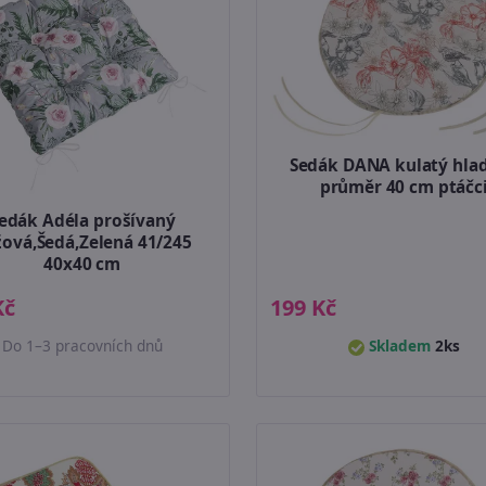
Sedák DANA kulatý hlad
průměr 40 cm ptáčc
edák Adéla prošívaný
ová,Šedá,Zelená 41/245
40x40 cm
Kč
199 Kč
Do 1–3 pracovních dnů
Skladem
2ks