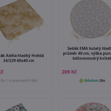
Sedák EMA kulatý hlad
průměr 40 cm, výška pur
dák Adéla hladký Hnědá
béžovomodrý kvíte
34/229 40x40 cm
Kč
209 Kč
Do 1–3 pracovních dnů
Skladem
2ks