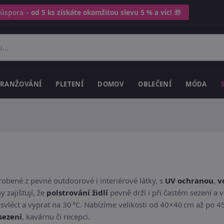
 úspora –
od 5 ks získáte okamžitou slevu 5 % a víc!
🎁
RANŽOVÁNÍ
PLETENÍ
DOMOV
OBLEČENÍ
MÓDA
obené z pevné outdoorové i interiérové látky, s
UV ochranou
,
v
y zajišťují, že
polstrování židlí
pevně drží i při častém sezení a
svléct a vyprat na 30 °C. Nabízíme velikosti od 40×40 cm až po 4
sezení
, kavárnu či recepci.