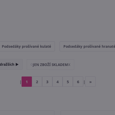
Podsedáky prošívané kulaté
Podsedáky prošívané hranat
dražších ►
JEN ZBOŽÍ SKLADEM
X
|
1
2
3
4
5
6
|
»