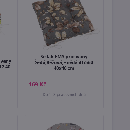
Sedák EMA prošívaný
ívaný
Šedá,Béžová,Hnědá 41/564
12 40
40x40 cm
169 Kč
Do 1–3 pracovních dnů