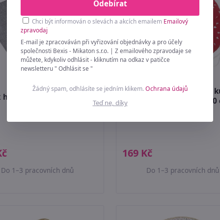
Odebírat
Chci být informován o slevách a akcích emailem
Emailový
zpravodaj
E-mail je zpracováván při vyřizování objednávky a pro účely
společnosti Bexis - Mikaton s.r.o. | Z emailového zpravodaje se
můžete, kdykoliv odhlásit - kliknutím na odkaz v patičce
newsletteru " Odhlásit se "
Žádný spam, odhlásíte se jedním klikem.
Ochrana údajů
Sedák Adéla prošívaný k
 hladký Ulla Šedá 620/041
Červená,Bílá 62/327 40
Teď ne, díky
40x40 cm
(průměr)
Kč
169 Kč
Do 1–3 pracovních dnů
Do 1–3 pracovních dnů