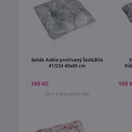
Sedák Adéla prošívaný Šedá,Bílá
S
41/234 40x40 cm
Růž
169 Kč
169 
Do 1–3 pracovních dnů