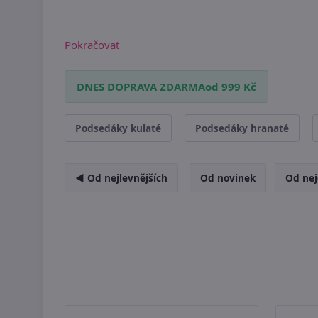
Pokračovat
DNES DOPRAVA ZDARMA
od 999 Kč
Podsedáky kulaté
Podsedáky hranaté
◄ Od nejlevnějších
Od novinek
Od nej