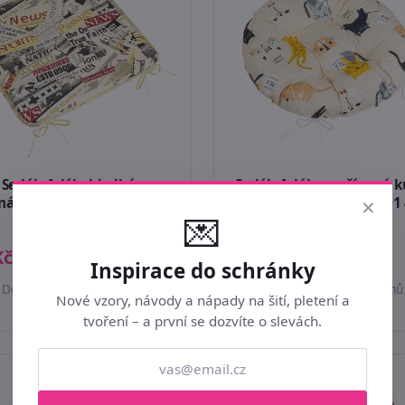
Sedák Adéla hladký
Sedák Adéla prošívaný k
×
ná,Černá,Bílá 34/228 40x40
Béžová,Černá,Šedá 62/291 
💌
cm
(průměr)
Kč
169 Kč
Inspirace do schránky
Do 1–3 pracovních dnů
Do 1–3 pracovních dnů
Nové vzory, návody a nápady na šití, pletení a
tvoření – a první se dozvíte o slevách.