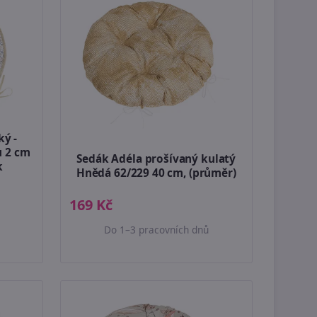
ký -
u 2 cm
Sedák Adéla prošívaný kulatý
k
Hnědá 62/229 40 cm, (průměr)
169 Kč
Do 1–3 pracovních dnů