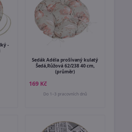
ký -
i
Sedák Adéla prošívaný kulatý
Šedá,Růžová 62/238 40 cm,
(průměr)
169 Kč
Do 1–3 pracovních dnů