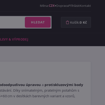
Měna:
CZK
Doprava
Přihlásit
Kontakt
HLEDAT
Košík:
0 Kč
SLEVY & VÝPRODEJ
odoodpudivou úpravou
a
protiskluzovými body
 vstávání. Díky snímatelným, pratelným potahům s
5×60 cm v desítkách barevných variant a vzorů,