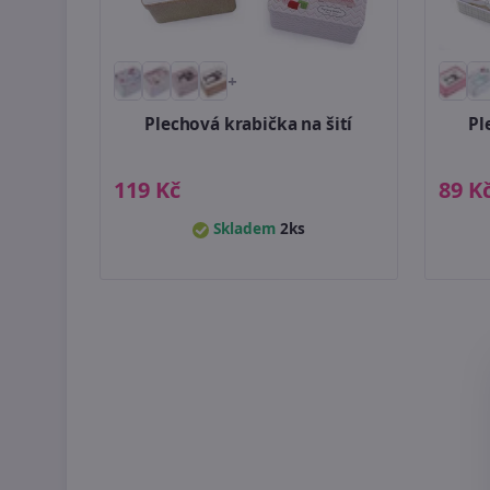
+
Plechová krabička na šití
Pl
119 Kč
89 K
Skladem
2ks