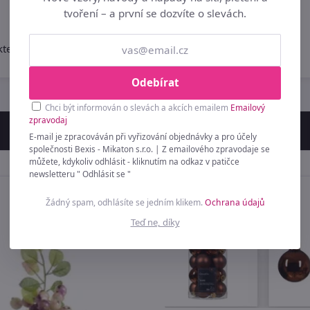
tvoření – a první se dozvíte o slevách.
 které jsou určené k prodeji v módní sezóně 2026.
Odebírat
Chci být informován o slevách a akcích emailem
Emailový
zpravodaj
E-mail je zpracováván při vyřizování objednávky a pro účely
společnosti Bexis - Mikaton s.r.o. | Z emailového zpravodaje se
můžete, kdykoliv odhlásit - kliknutím na odkaz v patičce
newsletteru " Odhlásit se "
Žádný spam, odhlásíte se jedním klikem.
Ochrana údajů
Teď ne, díky