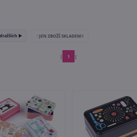
dražších ►
JEN ZBOŽÍ SKLADEM
X
|
1
|