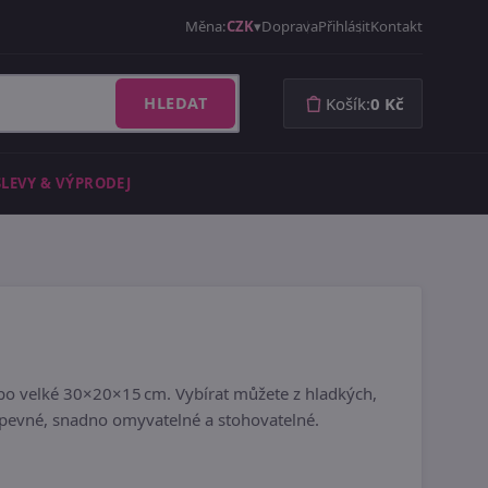
Měna:
CZK
Doprava
Přihlásit
Kontakt
HLEDAT
Košík:
0 Kč
SLEVY & VÝPRODEJ
po velké 30×20×15 cm. Vybírat můžete z hladkých,
– pevné, snadno omyvatelné a stohovatelné.