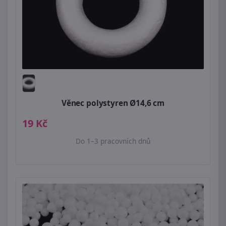
Věnec polystyren Ø14,6 cm
19 Kč
Do 1–3 pracovních dnů