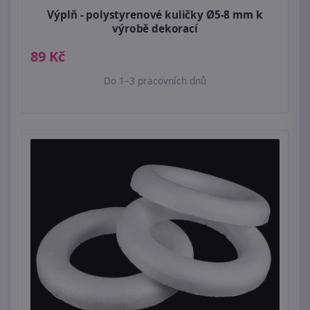
Výplň - polystyrenové kuličky Ø5-8 mm k
výrobě dekorací
89 Kč
Do 1–3 pracovních dnů