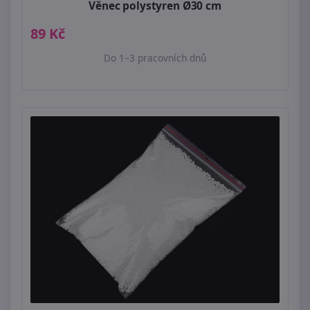
Věnec polystyren Ø30 cm
89 Kč
Do 1–3 pracovních dnů