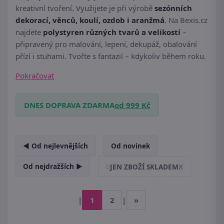
kreativní tvoření. Využijete je při výrobě
sezónních
dekorací, věnců, koulí, ozdob i aranžmá
. Na Bexis.cz
najdete
polystyren různých tvarů a velikostí
–
připravený pro malování, lepení, dekupáž, obalování
přízí i stuhami. Tvořte s fantazií – kdykoliv během roku.
Pokračovat
DNES DOPRAVA ZDARMA
od 999 Kč
◄ Od nejlevnějších
Od novinek
Od nejdražších ►
JEN ZBOŽÍ SKLADEM
X
|
1
2
|
»