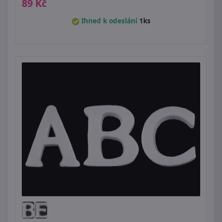
89 Kč
Ihned k odeslání
1ks