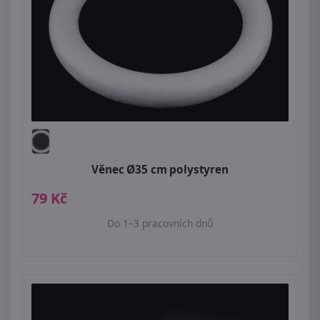
Věnec Ø35 cm polystyren
79 Kč
Do 1–3 pracovních dnů