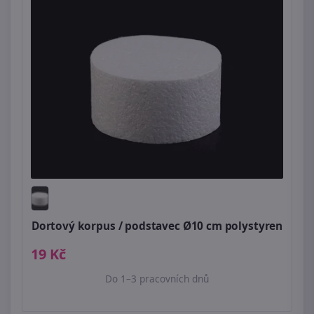
Dortový korpus / podstavec Ø10 cm polystyren
19 Kč
Do 1–3 pracovních dnů