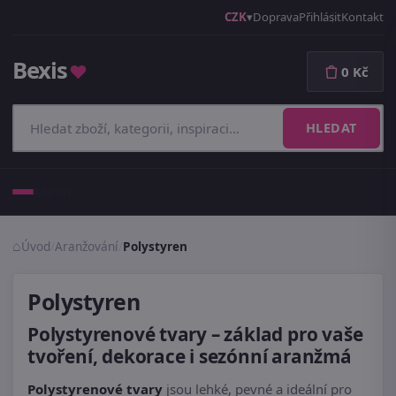
CZK
Doprava
Přihlásit
Kontakt
Bexis
♥
0 Kč
HLEDAT
Menu
Úvod
/
Aranžování
/
Polystyren
Polystyren
Polystyrenové tvary – základ pro vaše
tvoření, dekorace i sezónní aranžmá
Polystyrenové tvary
jsou lehké, pevné a ideální pro