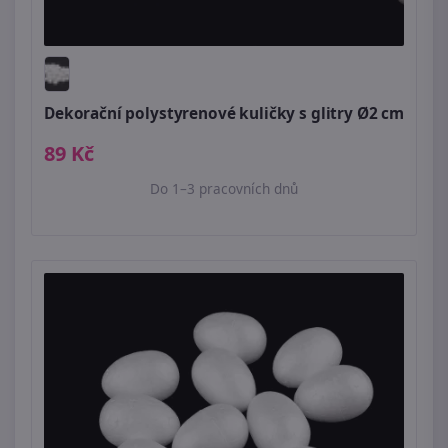
Dekorační polystyrenové kuličky s glitry Ø2 cm
89 Kč
Do 1–3 pracovních dnů