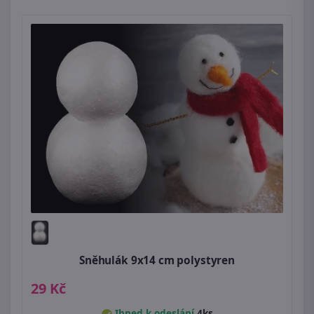
Sněhulák 9x14 cm polystyren
29 Kč
Ihned k odeslání
4ks