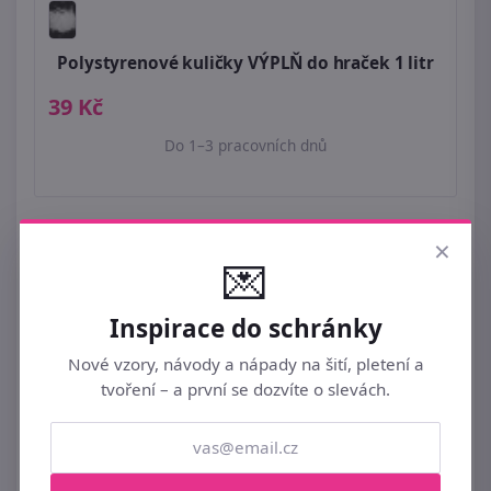
Polystyrenové kuličky VÝPLŇ do hraček 1 litr
39 Kč
Do 1–3 pracovních dnů
×
💌
Inspirace do schránky
Nové vzory, návody a nápady na šití, pletení a
tvoření – a první se dozvíte o slevách.