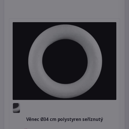
Věnec Ø34 cm polystyren seříznutý