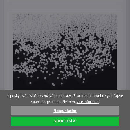
K poskytování služeb využíváme cookies. Procházením webu vyjadřujete
souhlas s jejich používáním.
více informací
Nesouhlasím
Dekorační sníh / mini kuličky - polystyren 10 g
SOUHLASÍM
39 Kč