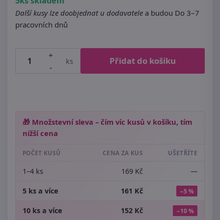
5ks skladem
Další kusy lze doobjednat u dodavatele
a budou Do 3–7
pracovních dnů
+
Přidat do košíku
ks
-
🎁 Množstevní sleva – čím víc kusů v košíku, tím
nižší cena
POČET KUSŮ
CENA ZA KUS
UŠETŘÍTE
1–4 ks
169 Kč
—
5 ks a více
161 Kč
−5 %
10 ks a více
152 Kč
−10 %