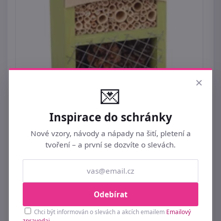
×
💌
Inspirace do schránky
Hmyzí domeček hotel zelený
Nové vzory, návody a nápady na šití, pletení a
479 Kč
tvoření – a první se dozvíte o slevách.
Odebírat
Chci být informován o slevách a akcích emailem
Emailový
zpravodaj