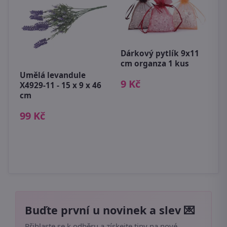
Dárkový pytlík 9x11
K
cm organza 1 kus
c
s
Umělá levandule
9 Kč
á
X4929-11 - 15 x 9 x 46
3
cm
99 Kč
Buďte první u novinek a slev 💌
Přihlaste se k odběru a získejte tipy na nové