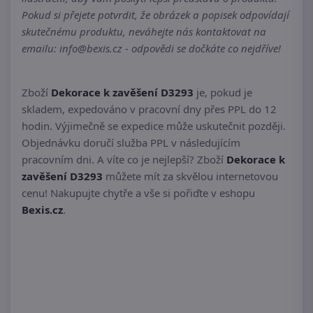
Pokud si přejete potvrdit, že obrázek a popisek odpovídají
skutečnému produktu, neváhejte nás kontaktovat na
emailu: info@bexis.cz - odpovědi se dočkáte co nejdříve!
Zboží
Dekorace k zavěšení D3293
je, pokud je
skladem, expedováno v pracovní dny přes PPL do 12
hodin. Výjimečně se expedice může uskutečnit později.
Objednávku doručí služba PPL v následujícím
pracovním dni. A víte co je nejlepší? Zboží
Dekorace k
zavěšení D3293
můžete mít za skvělou internetovou
cenu! Nakupujte chytře a vše si pořiďte v eshopu
Bexis.cz
.