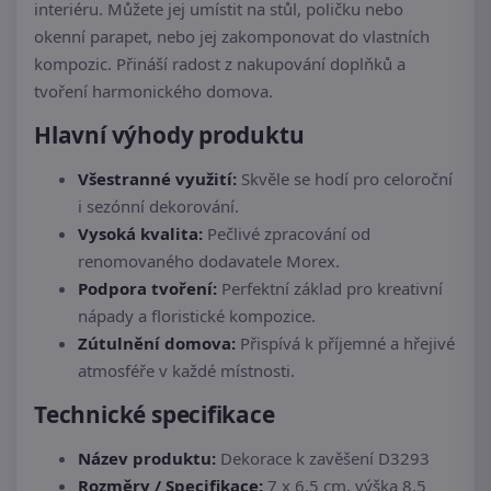
interiéru. Můžete jej umístit na stůl, poličku nebo
okenní parapet, nebo jej zakomponovat do vlastních
kompozic. Přináší radost z nakupování doplňků a
tvoření harmonického domova.
Hlavní výhody produktu
Všestranné využití:
Skvěle se hodí pro celoroční
i sezónní dekorování.
Vysoká kvalita:
Pečlivé zpracování od
renomovaného dodavatele Morex.
Podpora tvoření:
Perfektní základ pro kreativní
nápady a floristické kompozice.
Zútulnění domova:
Přispívá k příjemné a hřejivé
atmosféře v každé místnosti.
Technické specifikace
Název produktu:
Dekorace k zavěšení D3293
Rozměry / Specifikace:
7 x 6,5 cm, výška 8,5