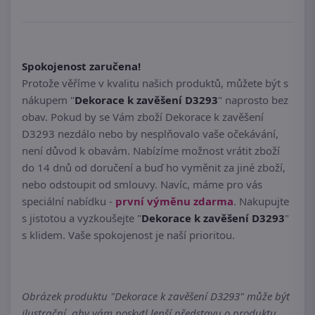
Spokojenost zaručena!
Protože věříme v kvalitu našich produktů, můžete být s
nákupem "
Dekorace k zavěšení D3293
" naprosto bez
obav. Pokud by se Vám zboží Dekorace k zavěšení
D3293 nezdálo nebo by nesplňovalo vaše očekávání,
není důvod k obavám. Nabízíme možnost vrátit zboží
do 14 dnů od doručení a buď ho vyměnit za jiné zboží,
nebo odstoupit od smlouvy. Navíc, máme pro vás
speciální nabídku -
první výměnu zdarma
. Nakupujte
s jistotou a vyzkoušejte "
Dekorace k zavěšení D3293
"
s klidem. Vaše spokojenost je naší prioritou.
Obrázek produktu "Dekorace k zavěšení D3293" může být
ilustrační, aby vám poskytl lepší představu o produktu.