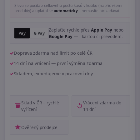
Sleva se počítá z celkového počtu kusů v košíku (napříč všemi
produkty) a uplatní se
automaticky
– nemusíte nic zadávat.
Zaplaťte rychle přes
Apple Pay
nebo
Pay
G Pay
Google Pay
— i kartou či převodem.
Doprava zdarma nad limit po celé ČR
14 dní na vrácení — první výměna zdarma
Skladem, expedujeme v pracovní dny
Sklad v ČR – rychlé
Vrácení zdarma do
vyřízení
14 dní
Ověřený prodejce