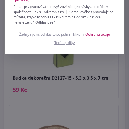
E-mail je zpracováván při vyřizování objednávky a pro účely
společnosti Bexis - Mikaton s.r.o. | Z emailového zpravodaje se
můžete, kdykoliv odhlásit - kliknutím na odkaz v patičce
newsletteru " Odhlásit se "
Žádný spam, odhlásíte se jedním klikem.
Ochrana údajů
Teď ne, díky
Budka dekorační D2127-15 - 5,3 x 3,5 x 7 cm
59 Kč