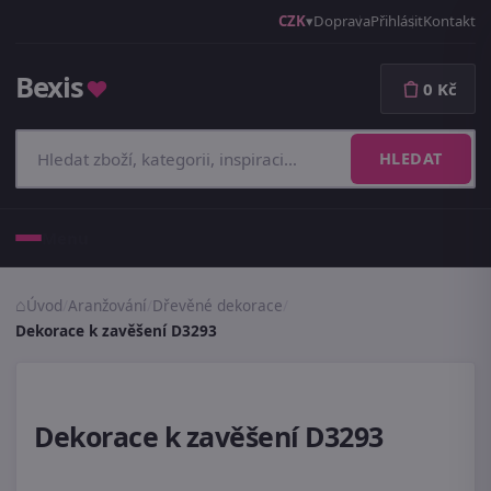
CZK
Doprava
Přihlásit
Kontakt
Bexis
♥
0 Kč
HLEDAT
Menu
Úvod
/
Aranžování
/
Dřevěné dekorace
/
Dekorace k zavěšení D3293
Dekorace k zavěšení D3293