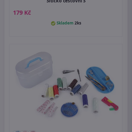
Šitíčko cestovní S
179 Kč
Skladem
2ks