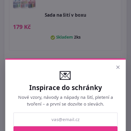
Sada na šití v boxu
179 Kč
Skladem
2ks
×
💌
Inspirace do schránky
Nové vzory, návody a nápady na šití, pletení a
tvoření – a první se dozvíte o slevách.