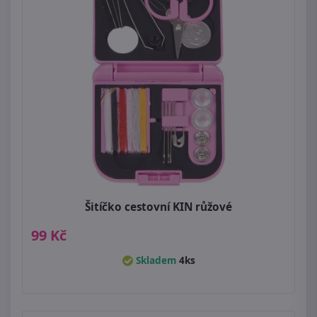
Šitíčko cestovní KIN růžové
99 Kč
Skladem
4ks