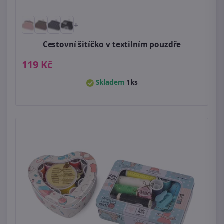
+
Cestovní šitíčko v textilním pouzdře
119 Kč
Skladem
1ks