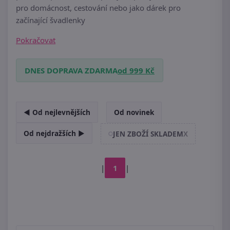
pro domácnost, cestování nebo jako dárek pro
začínající švadlenky
Pokračovat
DNES DOPRAVA ZDARMA
od 999 Kč
◄ Od nejlevnějších
Od novinek
Od nejdražších ►
JEN ZBOŽÍ SKLADEM
X
|
1
|