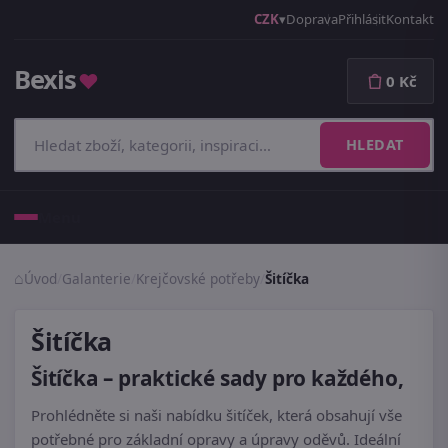
CZK
Doprava
Přihlásit
Kontakt
Bexis
♥
0 Kč
HLEDAT
Menu
Úvod
/
Galanterie
/
Krejčovské potřeby
/
Šitíčka
Šitíčka
Šitíčka – praktické sady pro každého,
Prohlédněte si naši nabídku šitíček, která obsahují vše
potřebné pro základní opravy a úpravy oděvů. Ideální