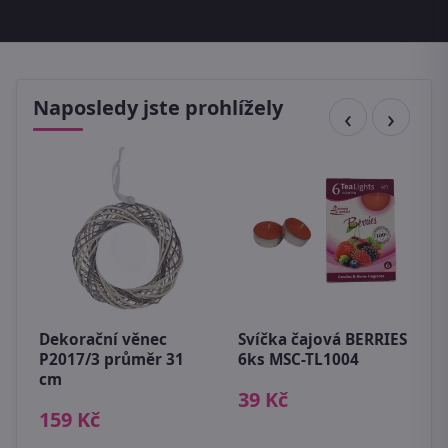
Naposledy jste prohlížely
S
m
Dekorační věnec
Svíčka čajová BERRIES
1
P2017/3 průměr 31
6ks MSC-TL1004
cm
39 Kč
159 Kč