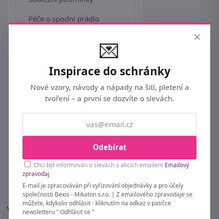
Péče o spodní prádlo
×
Symboly na prádle
💌
Zásady používaní cookie
Inspirace do schránky
Vánoční informace
Nové vzory, návody a nápady na šití, pletení a
Kontakt
tvoření – a první se dozvíte o slevách.
Odebírat
Chci být informován o slevách a akcích emailem
Emailový
zpravodaj
E-mail je zpracováván při vyřizování objednávky a pro účely
společnosti Bexis - Mikaton s.r.o. | Z emailového zpravodaje se
můžete, kdykoliv odhlásit - kliknutím na odkaz v patičce
Vyexpedovali jsme už
newsletteru " Odhlásit se "