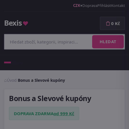
CZK
Doprava
Přihlásit
Kontakt
Bexis
♥
0 Kč
HLEDAT
Menu
Úvod
/
Bonus a Slevové kupóny
Bonus a Slevové kupóny
DOPRAVA ZDARMA
od 999 Kč