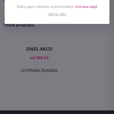
48824 objednávek
Žádný spam, odhlásíte se jedním klikem.
Ochrana údajů
Teď ne, díky
V eshopu najdete celkem
19048 produktů
DNES AKCE!
od 999 Kč
DOPRAVA ZDARMA