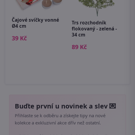
e
Čajové svíčky vonné
R
Trs rozchodník
Ø4 cm
v
flokovaný - zelená -
m
34 cm
39 Kč
4
89 Kč
Buďte první u novinek a slev 💌
Přihlaste se k odběru a získejte tipy na nové
kolekce a exkluzivní akce dřív než ostatní.