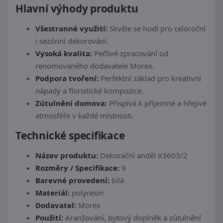
Hlavní výhody produktu
Všestranné využití:
Skvěle se hodí pro celoroční
i sezónní dekorování.
Vysoká kvalita:
Pečlivé zpracování od
renomovaného dodavatele Morex.
Podpora tvoření:
Perfektní základ pro kreativní
nápady a floristické kompozice.
Zútulnění domova:
Přispívá k příjemné a hřejivé
atmosféře v každé místnosti.
Technické specifikace
Název produktu:
Dekorační anděl X3603/2
Rozměry / Specifikace:
9
Barevné provedení:
bílá
Materiál:
polyresin
Dodavatel:
Morex
Použití:
Aranžování, bytový doplněk a zútulnění