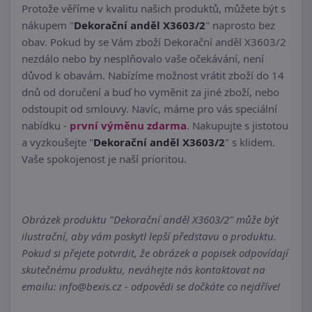
Protože věříme v kvalitu našich produktů, můžete být s
nákupem "
Dekorační anděl X3603/2
" naprosto bez
obav. Pokud by se Vám zboží Dekorační anděl X3603/2
nezdálo nebo by nesplňovalo vaše očekávání, není
důvod k obavám. Nabízíme možnost vrátit zboží do 14
dnů od doručení a buď ho vyměnit za jiné zboží, nebo
odstoupit od smlouvy. Navíc, máme pro vás speciální
nabídku -
první výměnu zdarma
. Nakupujte s jistotou
a vyzkoušejte "
Dekorační anděl X3603/2
" s klidem.
Vaše spokojenost je naší prioritou.
Obrázek produktu "Dekorační anděl X3603/2" může být
ilustrační, aby vám poskytl lepší představu o produktu.
Pokud si přejete potvrdit, že obrázek a popisek odpovídají
skutečnému produktu, neváhejte nás kontaktovat na
emailu: info@bexis.cz - odpovědi se dočkáte co nejdříve!