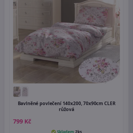
Bavlněné povlečení 140x200, 70x90cm CLER
růžová
799 Kč
Skladem
2ks