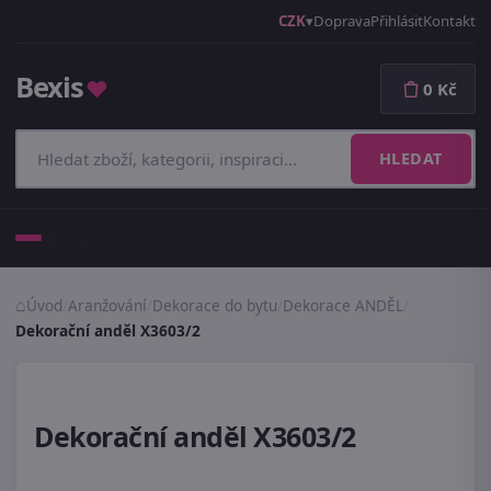
CZK
Doprava
Přihlásit
Kontakt
Bexis
♥
0 Kč
HLEDAT
Menu
Úvod
/
Aranžování
/
Dekorace do bytu
/
Dekorace ANDĚL
/
Dekorační anděl X3603/2
Dekorační anděl X3603/2