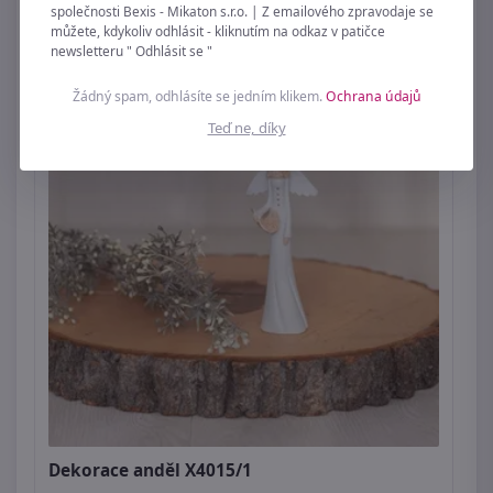
společnosti Bexis - Mikaton s.r.o. | Z emailového zpravodaje se
můžete, kdykoliv odhlásit - kliknutím na odkaz v patičce
newsletteru " Odhlásit se "
Žádný spam, odhlásíte se jedním klikem.
Ochrana údajů
Teď ne, díky
Dekorace anděl X4015/1