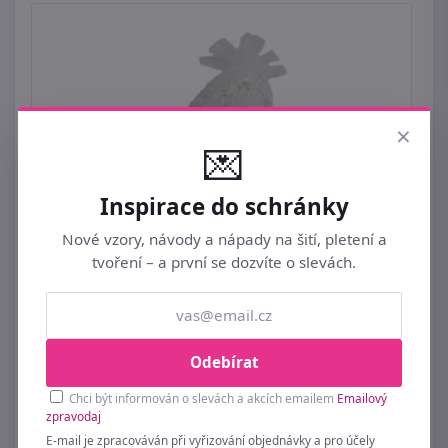
×
💌
Inspirace do schránky
Nové vzory, návody a nápady na šití, pletení a
tvoření – a první se dozvíte o slevách.
Odebírat
Dekorace anděl X5371 - 7 × 5,2 × 11,7 cm
Chci být informován o slevách a akcích emailem
Emailový
zpravodaj
119 Kč
E-mail je zpracováván při vyřizování objednávky a pro účely