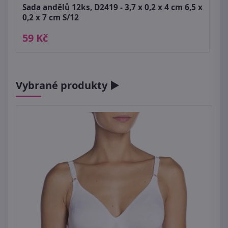
Sada andělů 12ks, D2419 - 3,7 x 0,2 x 4 cm 6,5 x
0,2 x 7 cm S/12
59 Kč
Vybrané produkty ►