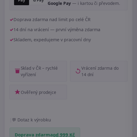
Pay
G Pay
Google Pay
— i kartou či převodem.
Doprava zdarma nad limit po celé ČR
14 dní na vrácení — první výměna zdarma
Skladem, expedujeme v pracovní dny
Sklad v ČR – rychlé
Vrácení zdarma do
vyřízení
14 dní
Ověřený prodejce
|
Dotaz k výrobku
Doprava zdarma
od 999 Kč