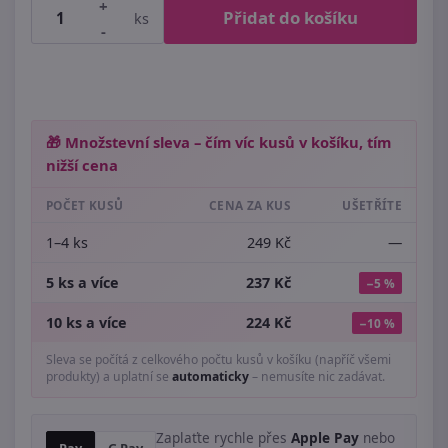
+
Přidat do košíku
ks
-
🎁 Množstevní sleva – čím víc kusů v košíku, tím
nižší cena
POČET KUSŮ
CENA ZA KUS
UŠETŘÍTE
1–4 ks
249 Kč
—
5 ks a více
237 Kč
−5 %
10 ks a více
224 Kč
−10 %
Sleva se počítá z celkového počtu kusů v košíku (napříč všemi
produkty) a uplatní se
automaticky
– nemusíte nic zadávat.
Zaplaťte rychle přes
Apple Pay
nebo