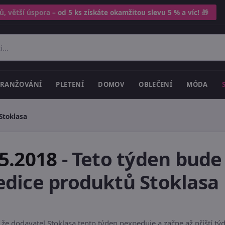
ů, větší úspora –
od 5 ks získáte okamžitou slevu 5 % a víc!
🎁
RANŽOVÁNÍ
PLETENÍ
DOMOV
OBLEČENÍ
MÓDA
Stoklasa
5.2018
-
Teto týden bude
edice produktů Stoklasa
že dodavatel Stoklasa tento týden nexpeduje a začne až příští týd