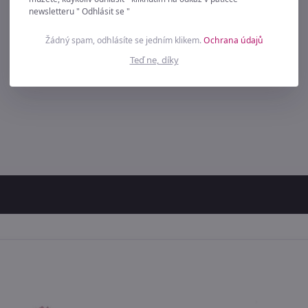
newsletteru " Odhlásit se "
Žádný spam, odhlásíte se jedním klikem.
Ochrana údajů
Teď ne, díky