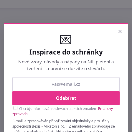
×
💌
Inspirace do schránky
Nové vzory, návody a nápady na šití, pletení a
tvoření – a první se dozvíte o slevách.
Odebírat
Chci být informován o slevách a akcích emailem
Emailový
zpravodaj
E-mail je zpracováván při vyřizování objednávky a pro účely
společnosti Bexis - Mikaton s.r.o. | Z emailového zpravodaje se
můžete, kdykoliv odhlásit - kliknutím na odkaz v patičce