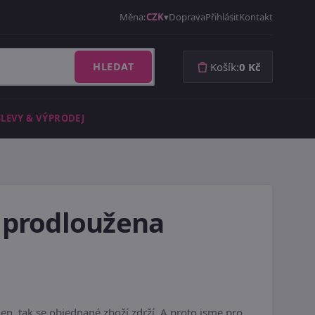
Měna:
CZK
Doprava
Přihlásit
Kontakt
HLEDAT
Košík:
0 Kč
SLEVY & VÝPRODEJ
 prodloužena
en, tak se objednané zboží zdrží. A proto jsme pro