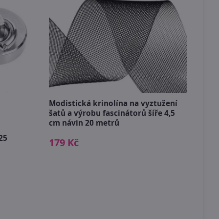
Modistická krinolína na vyztužení
Tyl 
šatů a výrobu fascinátorů šíře 4,5
efek
cm návin 20 metrů
109
25
179 Kč