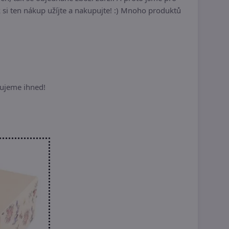
k si ten nákup užíjte a nakupujte! :) Mnoho produktů
dujeme ihned!