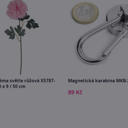
éma světle růžová X5787-
Magnetická karabina MKB-
0 x 9 / 50 cm
89 Kč