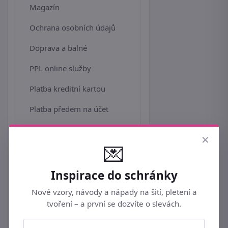
Magazín
Ochrana osobních údajů
Doprava a balné
PPL online služby
Platba kreditní kartou
Platba předem na účet
Bonus a slevové kupóny
×
💌
Jak uplatnit slevový kód
Dárek k objednávce
Inspirace do schránky
Velkoobchod
Nové vzory, návody a nápady na šití, pletení a
tvoření – a první se dozvíte o slevách.
Affiliate