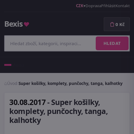
CZK
Doprava
Přihlásit
Kontakt
Bexis
♥
0 Kč
HLEDAT
Menu
Úvod
/
Super košilky, komplety, punčochy, tanga, kalhotky
30.08.2017
-
Super košilky,
komplety, punčochy, tanga,
kalhotky