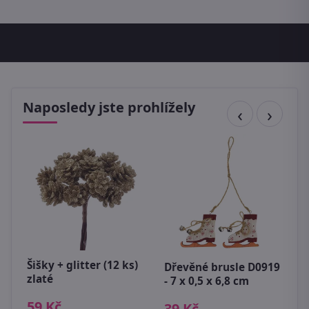
Naposledy jste prohlížely
Šišky + glitter (12 ks)
Dřevěné brusle D0919
D
zlaté
- 7 x 0,5 x 6,8 cm
X
c
59 Kč
39 Kč