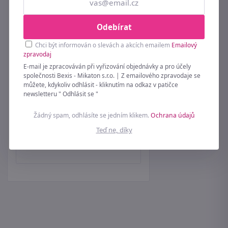
Seznam všech značek
Soutěžní podmínky
Odebírat
Péče o spodní prádlo
Chci být informován o slevách a akcích emailem
Emailový
zpravodaj
Symboly na prádle
E-mail je zpracováván při vyřizování objednávky a pro účely
společnosti Bexis - Mikaton s.r.o. | Z emailového zpravodaje se
Zásady používaní cookie
můžete, kdykoliv odhlásit - kliknutím na odkaz v patičce
newsletteru " Odhlásit se "
Vánoční informace
Žádný spam, odhlásíte se jedním klikem.
Ochrana údajů
Kontakt
Teď ne, díky