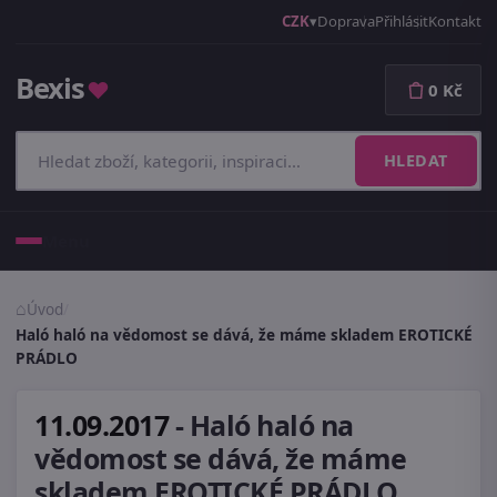
CZK
Doprava
Přihlásit
Kontakt
Bexis
♥
0 Kč
HLEDAT
Menu
Úvod
/
Haló haló na vědomost se dává, že máme skladem EROTICKÉ
PRÁDLO
11.09.2017
-
Haló haló na
vědomost se dává, že máme
skladem EROTICKÉ PRÁDLO