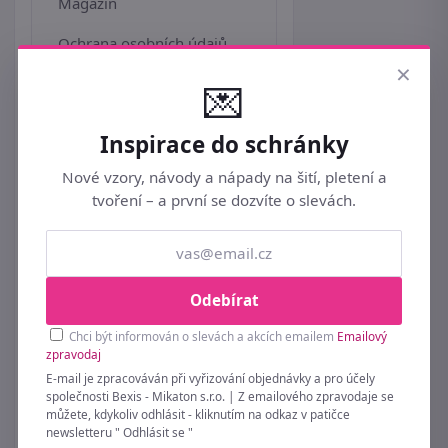
Magazín
Ochrana osobních údajů
×
Doprava a balné
💌
PPL online služby
Inspirace do schránky
Platba kreditní kartou
Nové vzory, návody a nápady na šití, pletení a
tvoření – a první se dozvíte o slevách.
Platba předem na účet
Bonus a slevové kupóny
Jak uplatnit slevový kód
Odebírat
Dárek k objednávce
Chci být informován o slevách a akcích emailem
Emailový
zpravodaj
Velkoobchod
E-mail je zpracováván při vyřizování objednávky a pro účely
společnosti Bexis - Mikaton s.r.o. | Z emailového zpravodaje se
Affiliate
můžete, kdykoliv odhlásit - kliknutím na odkaz v patičce
newsletteru " Odhlásit se "
Seznam všech značek