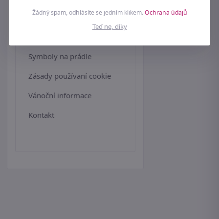
Žádný spam, odhlásíte se jedním klikem.
Ochrana údajů
Soutěžní podmínky
Teď ne, díky
Péče o spodní prádlo
Symboly na prádle
Zásady používaní cookie
Vánoční informace
Kontakt