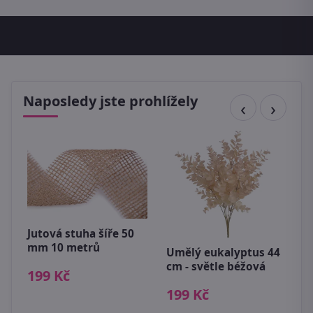
Naposledy jste prohlížely
Jutová stuha šíře 50
mm 10 metrů
Umělý eukalyptus 44
D
cm - světle béžová
199 Kč
D
199 Kč
1