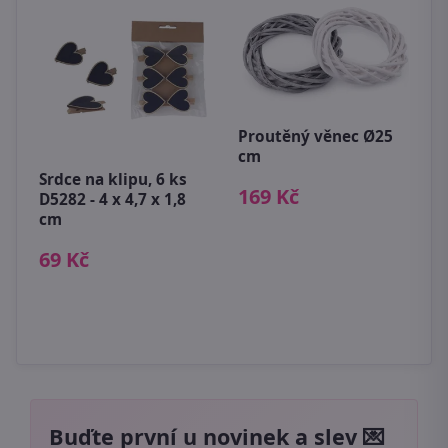
V
3
1
Proutěný věnec Ø25
cm
Srdce na klipu, 6 ks
169 Kč
D5282 - 4 x 4,7 x 1,8
cm
69 Kč
Buďte první u novinek a slev 💌