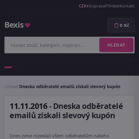
CZK
Doprava
Přihlásit
Kontakt
Bexis
♥
0 Kč
HLEDAT
Menu
Úvod
/
Dneska odběratelé emailů získali slevový kupón
11.11.2016
-
Dneska odběratelé
emailů získali slevový kupón
Dnes jsme rozeslali všem odběratelům našeho