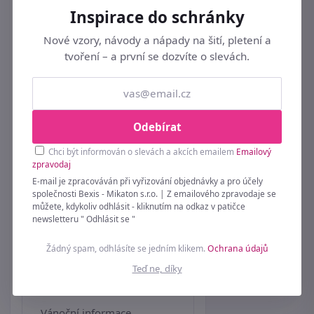
Platba předem na účet
Inspirace do schránky
Bonus a slevové kupóny
Nové vzory, návody a nápady na šití, pletení a
tvoření – a první se dozvíte o slevách.
Jak uplatnit slevový kód
Dárek k objednávce
Velkoobchod
Odebírat
Affiliate
Chci být informován o slevách a akcích emailem
Emailový
zpravodaj
Seznam všech značek
E-mail je zpracováván při vyřizování objednávky a pro účely
společnosti Bexis - Mikaton s.r.o. | Z emailového zpravodaje se
Soutěžní podmínky
můžete, kdykoliv odhlásit - kliknutím na odkaz v patičce
newsletteru " Odhlásit se "
Péče o spodní prádlo
Žádný spam, odhlásíte se jedním klikem.
Ochrana údajů
Symboly na prádle
Teď ne, díky
Zásady používaní cookie
Vánoční informace