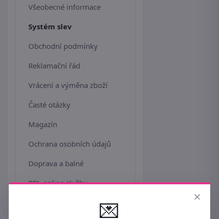
Všeobecné informace
Systém slev
Obchodní podmínky
Reklamační řád
Vrácení a výměna zboží
Časté otázky
Magazín
Ochrana osobních údajů
Doprava a balné
PPL online služby
×
💌
Platba kreditní kartou