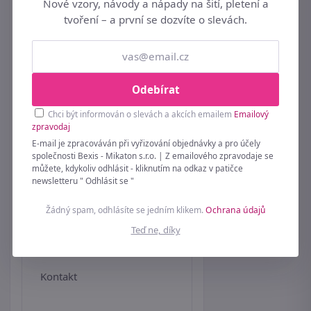
Nové vzory, návody a nápady na šití, pletení a
tvoření – a první se dozvíte o slevách.
Dárek k objednávce
Velkoobchod
Affiliate
Odebírat
Seznam všech značek
Chci být informován o slevách a akcích emailem
Emailový
zpravodaj
Soutěžní podmínky
E-mail je zpracováván při vyřizování objednávky a pro účely
společnosti Bexis - Mikaton s.r.o. | Z emailového zpravodaje se
Péče o spodní prádlo
můžete, kdykoliv odhlásit - kliknutím na odkaz v patičce
newsletteru " Odhlásit se "
Symboly na prádle
Žádný spam, odhlásíte se jedním klikem.
Ochrana údajů
Zásady používaní cookie
Teď ne, díky
Vánoční informace
Kontakt