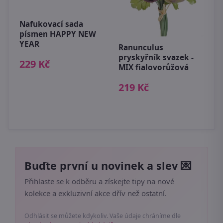
Nafukovací sada
písmen HAPPY NEW
U
YEAR
Ranunculus
r
pryskyřník svazek -
b
229 Kč
MIX fialovorůžová
9
219 Kč
Buďte první u novinek a slev 💌
Přihlaste se k odběru a získejte tipy na nové
kolekce a exkluzivní akce dřív než ostatní.
Odhlásit se můžete kdykoliv. Vaše údaje chráníme dle