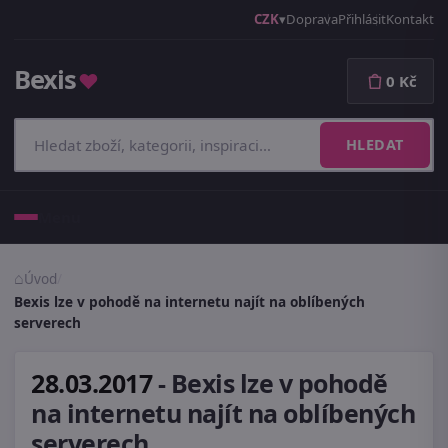
CZK
Doprava
Přihlásit
Kontakt
Bexis
♥
0 Kč
HLEDAT
Menu
Úvod
/
Bexis lze v pohodě na internetu najít na oblíbených
serverech
28.03.2017
-
Bexis lze v pohodě
na internetu najít na oblíbených
serverech