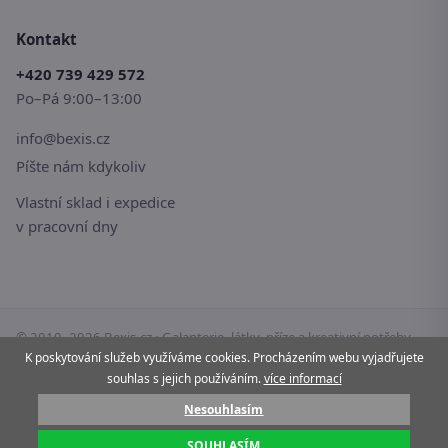
Kontakt
+420 739 429 572
Po–Pá 9:00–13:00
info@bexis.cz
Píšte nám kdykoliv
Vlastní sklad i expedice
v pracovní dny
© 2010–2026 Bexis.cz · Galanterie, látky, příze a kreativní potřeby
K poskytování služeb využíváme cookies. Procházením webu vyjadřujete
pro vaše tvoření.
souhlas s jejich používáním.
více informací
Stránky používají cookies.
Více informací
Nesouhlasím
Pay
G Pay
VISA
Mastercard
SOUHLASÍM