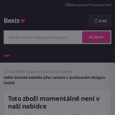
CZK
Doprava
Přihlásit
Kontakt
Bexis
♥
0 Kč
HLEDAT
Menu
Úvod
/
Móda
/
Kabelky
/
Crossbody kabelky
/
Velká dámská kabelka přes rameno v prošívaném designu
hnědá
Toto zboží momentálně není v
naší nabídce