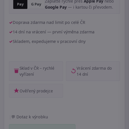
Zaplaťte rychle přes
Apple Pay
nebo
Pay
G Pay
Google Pay
— i kartou či převodem.
Doprava zdarma nad limit po celé ČR
14 dní na vrácení — první výměna zdarma
Skladem, expedujeme v pracovní dny
Sklad v ČR – rychlé
Vrácení zdarma do
vyřízení
14 dní
Ověřený prodejce
|
Dotaz k výrobku