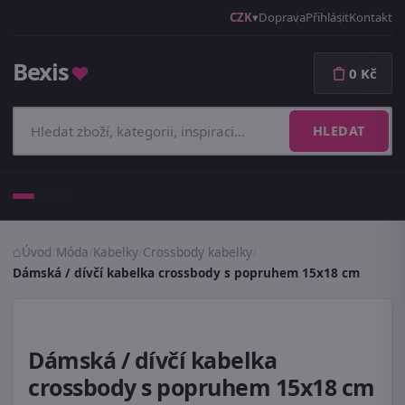
CZK
Doprava
Přihlásit
Kontakt
Bexis
♥
0 Kč
HLEDAT
Menu
Úvod
/
Móda
/
Kabelky
/
Crossbody kabelky
/
Dámská / dívčí kabelka crossbody s popruhem 15x18 cm
Dámská / dívčí kabelka
crossbody s popruhem 15x18 cm