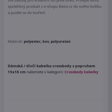
své zásoby pro kreativní šití ještě dnes. Přidejte tento
spolehlivý produkt z e-shopu Bexis.cz do svého košíku
a pusťte se do tvoření.
Materiál:
polyester, kov, polyuretan
Dámská / dívčí kabelka crossbody s popruhem
15x18 cm
naleznete v kategorii:
Crossbody kabelky