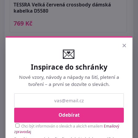
TESSRA Velká červená crossbody dámská
kabelka D5580
769 Kč
×
💌
Inspirace do schránky
Nové vzory, návody a nápady na šití, pletení a
tvoření – a první se dozvíte o slevách.
Odebírat
Chci být informován o slevách a akcích emailem
Emailový
zpravodaj