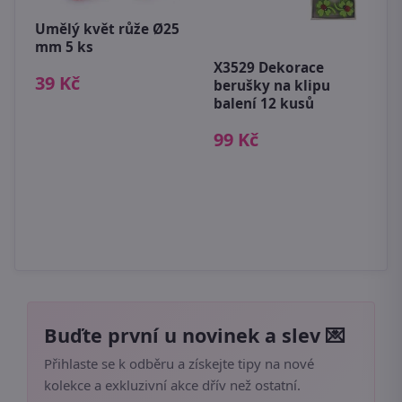
Umělý květ růže Ø25
mm 5 ks
X3529 Dekorace
39 Kč
berušky na klipu
balení 12 kusů
99 Kč
U
9
Buďte první u novinek a slev 💌
Přihlaste se k odběru a získejte tipy na nové
kolekce a exkluzivní akce dřív než ostatní.