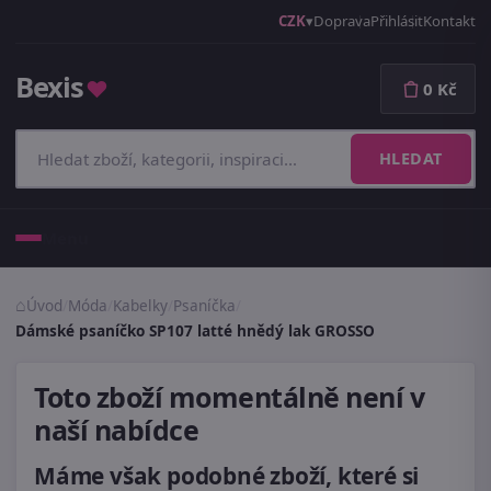
CZK
Doprava
Přihlásit
Kontakt
Bexis
♥
0 Kč
HLEDAT
Menu
Úvod
/
Móda
/
Kabelky
/
Psaníčka
/
Dámské psaníčko SP107 latté hnědý lak GROSSO
Toto zboží momentálně není v
naší nabídce
Máme však podobné zboží, které si