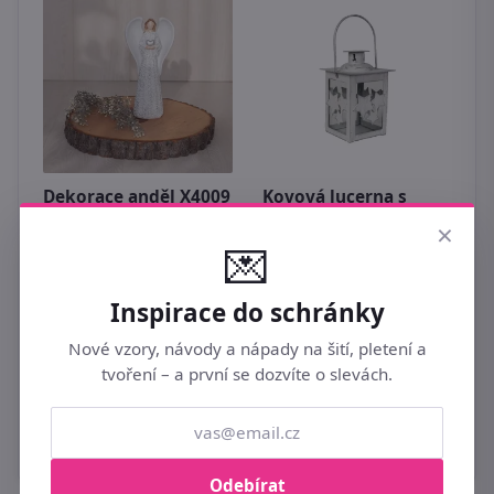
S
p
Dekorace anděl X4009
Kovová lucerna s
1
hvězdičkami –
×
369 Kč
Ø 7,2 × 7,2 cm,
💌
výška 11 cm, bílá/
šedá K1981
Inspirace do schránky
149 Kč
Nové vzory, návody a nápady na šití, pletení a
tvoření – a první se dozvíte o slevách.
Odebírat