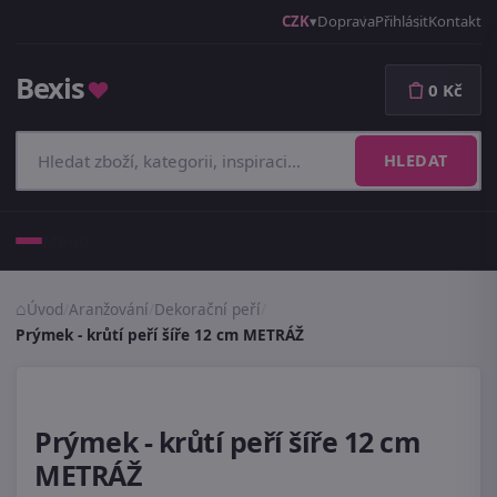
CZK
Doprava
Přihlásit
Kontakt
Bexis
♥
0 Kč
HLEDAT
Menu
Úvod
/
Aranžování
/
Dekorační peří
/
Prýmek - krůtí peří šíře 12 cm METRÁŽ
Prýmek - krůtí peří šíře 12 cm
METRÁŽ