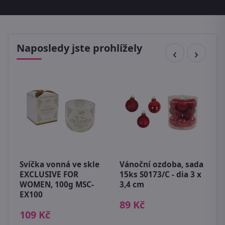
Naposledy jste prohlížely
D
s
Svíčka vonná ve skle
Vánoční ozdoba, sada
3
EXCLUSIVE FOR
15ks S0173/C - dia 3 x
WOMEN, 100g MSC-
3,4 cm
EX100
89 Kč
109 Kč