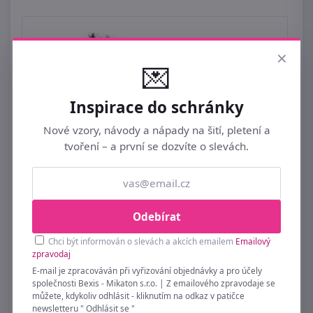
×
💌
Inspirace do schránky
Nové vzory, návody a nápady na šití, pletení a
tvoření – a první se dozvíte o slevách.
Odebírat
Paví peří délka 25-30 cm 10 kusů
Chci být informován o slevách a akcích emailem
Emailový
399 Kč
zpravodaj
E-mail je zpracováván při vyřizování objednávky a pro účely
společnosti Bexis - Mikaton s.r.o. | Z emailového zpravodaje se
můžete, kdykoliv odhlásit - kliknutím na odkaz v patičce
newsletteru " Odhlásit se "