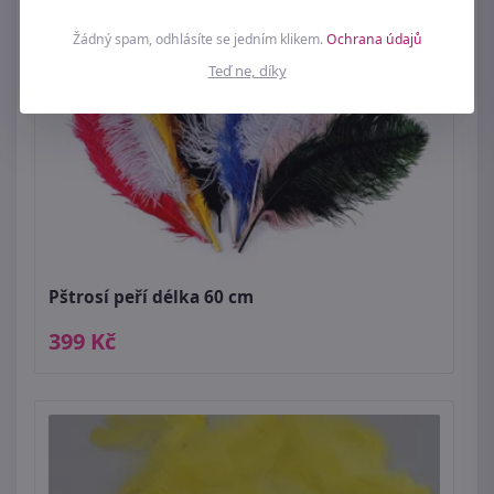
Žádný spam, odhlásíte se jedním klikem.
Ochrana údajů
Teď ne, díky
Pštrosí peří délka 60 cm
399 Kč