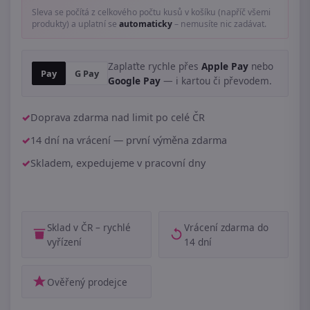
Sleva se počítá z celkového počtu kusů v košíku (napříč všemi
produkty) a uplatní se
automaticky
– nemusíte nic zadávat.
Zaplaťte rychle přes
Apple Pay
nebo
Pay
G Pay
Google Pay
— i kartou či převodem.
Doprava zdarma nad limit po celé ČR
14 dní na vrácení — první výměna zdarma
Skladem, expedujeme v pracovní dny
Sklad v ČR – rychlé
Vrácení zdarma do
vyřízení
14 dní
Ověřený prodejce