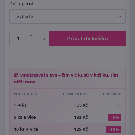
Dostupnosti
+
Přidat do košíku
ks
-
🎁 Množstevní sleva – čím víc kusů v košíku, tím
nižší cena
POČET KUSŮ
CENA ZA KUS
UŠETŘÍTE
1–4 ks
139 Kč
—
5 ks a více
132 Kč
−5 %
10 ks a více
125 Kč
−10 %