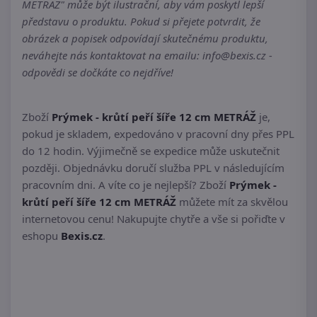
METRÁŽ" může být ilustrační, aby vám poskytl lepší
představu o produktu. Pokud si přejete potvrdit, že
obrázek a popisek odpovídají skutečnému produktu,
neváhejte nás kontaktovat na emailu: info@bexis.cz -
odpovědi se dočkáte co nejdříve!
Zboží
Prýmek - krůtí peří šíře 12 cm METRÁŽ
je,
pokud je skladem, expedováno v pracovní dny přes PPL
do 12 hodin. Výjimečně se expedice může uskutečnit
později. Objednávku doručí služba PPL v následujícím
pracovním dni. A víte co je nejlepší? Zboží
Prýmek -
krůtí peří šíře 12 cm METRÁŽ
můžete mít za skvělou
internetovou cenu! Nakupujte chytře a vše si pořiďte v
eshopu
Bexis.cz
.