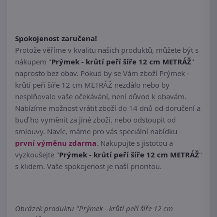
Spokojenost zaručena!
Protože věříme v kvalitu našich produktů, můžete být s
nákupem "
Prýmek - krůtí peří šíře 12 cm METRÁŽ
"
naprosto bez obav. Pokud by se Vám zboží Prýmek -
krůtí peří šíře 12 cm METRÁŽ nezdálo nebo by
nesplňovalo vaše očekávání, není důvod k obavám.
Nabízíme možnost vrátit zboží do 14 dnů od doručení a
buď ho vyměnit za jiné zboží, nebo odstoupit od
smlouvy. Navíc, máme pro vás speciální nabídku -
první výměnu zdarma
. Nakupujte s jistotou a
vyzkoušejte "
Prýmek - krůtí peří šíře 12 cm METRÁŽ
"
s klidem. Vaše spokojenost je naší prioritou.
Obrázek produktu "Prýmek - krůtí peří šíře 12 cm