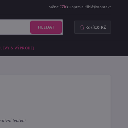
Měna:
CZK
Doprava
Přihlásit
Kontakt
HLEDAT
Košík:
0 Kč
SLEVY & VÝPRODEJ
ativní tvoření.