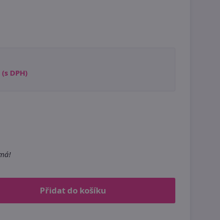
(s DPH)
m
emá!
Přidat do košíku