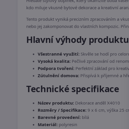
Hledáte stylový doplněk, který okamžitě dodá va
kdo miluje vkusné bytové dekorace a kreativní aran
Tento produkt vyniká precizním zpracováním a vkus
nebo jej zakomponovat do vlastních kompozic. Při
Hlavní výhody produktu
Všestranné využití:
Skvěle se hodí pro celor
Vysoká kvalita:
Pečlivé zpracování od reno
Podpora tvoření:
Perfektní základ pro kreati
Zútulnění domova:
Přispívá k příjemné a hř
Technické specifikace
Název produktu:
Dekorace anděl X4010
Rozměry / Specifikace:
9 x 6 cm, výška 25 
Barevné provedení:
bílá
Materiál:
polyresin