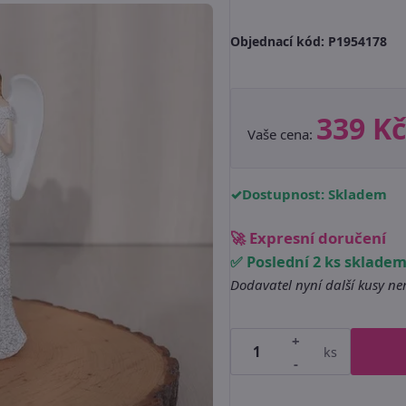
Objednací kód:
P1954178
339 Kč
Vaše cena:
Dostupnost: Skladem
🚀 Expresní doručení
✅ Poslední 2 ks sklade
Dodavatel nyní další kusy n
+
ks
-