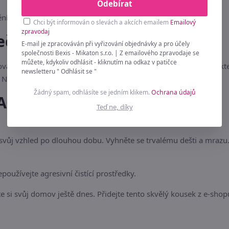
Odebírat
ní interiéru
Chci být informován o slevách a akcích emailem
Emailový
zpravodaj
ečnosti
E-mail je zpracováván při vyřizování objednávky a pro účely
společnosti Bexis - Mikaton s.r.o. | Z emailového zpravodaje se
můžete, kdykoliv odhlásit - kliknutím na odkaz v patičce
ová dekorace. Chraňte jej před trvalou vlhkostí a přímým kontak
newsletteru " Odhlásit se "
Není vhodné pro děti do 3 let.
Žádný spam, odhlásíte se jedním klikem.
Ochrana údajů
AQ)
Teď ne, díky
 svůj vzhled po dlouhou dobu. Vyhněte se trvalému dešti a mrazu
oužívejte agresivní čistící prostředky.
e si svůj domov ještě dnes. Přidejte tento skvělý kousek z e-shop