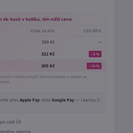
 víc kusů v košíku, tím nižší cena
CENA ZA KUS
UŠETŘÍTE
339 Kč
—
322 Kč
−5 %
305 Kč
−10 %
tu kusů v košíku (napříč všemi produkty) a uplatní se
dávat.
ychle přes
Apple Pay
nebo
Google Pay
— i kartou či
.
po celé ČR
í výměna zdarma