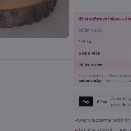
🎁 Množstevní sleva – čím
POČET KUSŮ
1–4 ks
5 ks a více
10 ks a více
Sleva se počítá z celkového poč
automaticky
– nemusíte nic za
Zaplaťte r
Pay
G Pay
převodem
Doprava zdarma nad limit 
14 dní na vrácení — prvn