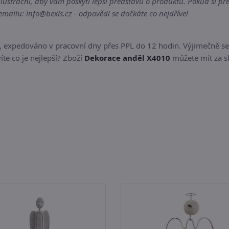
strační, aby vám poskytl lepší představu o produktu. Pokud si přej
ailu: info@bexis.cz - odpovědi se dočkáte co nejdříve!
, expedováno v pracovní dny přes PPL do 12 hodin. Výjimečně s
íte co je nejlepší? Zboží
Dekorace anděl X4010
můžete mít za sk