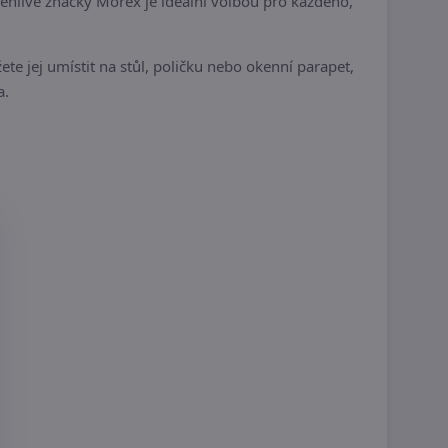
ehlivé značky Morex je ideální volbou pro každého,
 jej umístit na stůl, poličku nebo okenní parapet,
a.