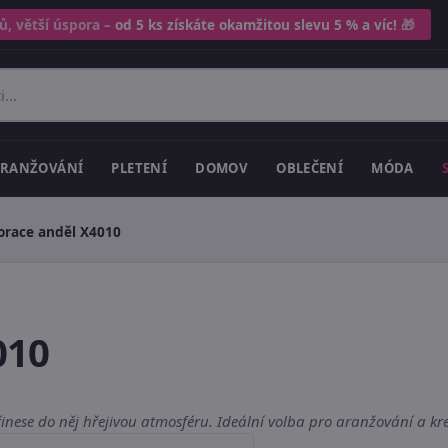
ů, větší úspora –
od 5 ks získáte okamžitou slevu 5 % a víc!
🎁
RANŽOVÁNÍ
PLETENÍ
DOMOV
OBLEČENÍ
MÓDA
orace anděl X4010
010
inese do něj hřejivou atmosféru. Ideální volba pro aranžování a kre