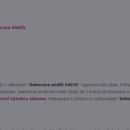
orace ANDĚL
být s nákupem "
Dekorace anděl X4010
" naprosto bez obav. Pok
obavám. Nabízíme možnost vrátit zboží do 14 dnů od doručení a 
rvní výměnu zdarma
. Nakupujte s jistotou a vyzkoušejte "
Deko