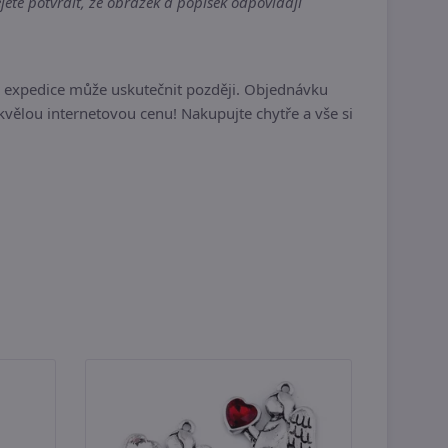
ete potvrdit, že obrázek a popisek odpovídají
e expedice může uskutečnit později. Objednávku
vělou internetovou cenu! Nakupujte chytře a vše si