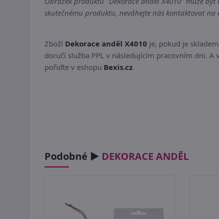
Obrázek produktu "Dekorace anděl X4010" může být ilu
skutečnému produktu, neváhejte nás kontaktovat na em
Zboží
Dekorace anděl X4010
je, pokud je skladem
doručí služba PPL v následujícím pracovním dni. A v
pořiďte v eshopu
Bexis.cz
.
Podobné ►
DEKORACE ANDĚL