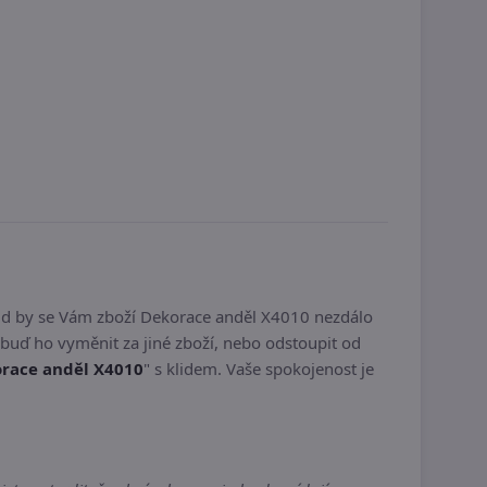
ud by se Vám zboží Dekorace anděl X4010 nezdálo
buď ho vyměnit za jiné zboží, nebo odstoupit od
race anděl X4010
" s klidem. Vaše spokojenost je