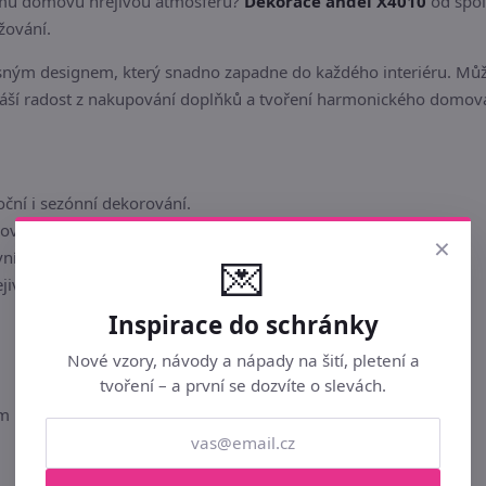
šemu domovu hřejivou atmosféru?
Dekorace anděl X4010
od spol
žování.
ným designem, který snadno zapadne do každého interiéru. Můžete
náší radost z nakupování doplňků a tvoření harmonického domov
oční i sezónní dekorování.
movaného dodavatele Morex.
×
vní nápady a floristické kompozice.
💌
ejivé atmosféře v každé místnosti.
Inspirace do schránky
Nové vzory, návody a nápady na šití, pletení a
tvoření – a první se dozvíte o slevách.
cm