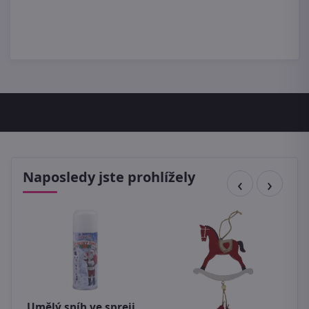
Naposledy jste prohlížely
Umělý sníh ve spreji