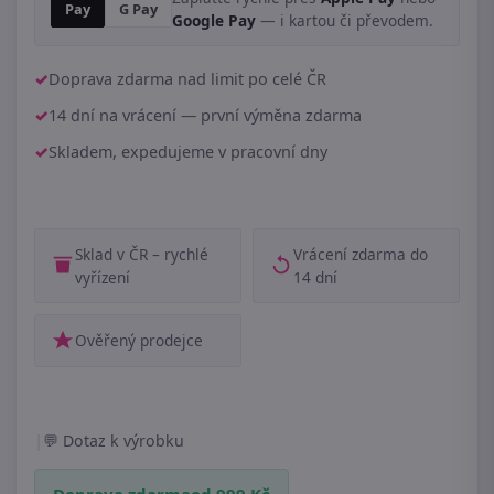
Pay
G Pay
Google Pay
— i kartou či převodem.
Doprava zdarma nad limit po celé ČR
14 dní na vrácení — první výměna zdarma
Skladem, expedujeme v pracovní dny
Sklad v ČR – rychlé
Vrácení zdarma do
vyřízení
14 dní
Ověřený prodejce
|
Dotaz k výrobku
Doprava zdarma
od 999 Kč