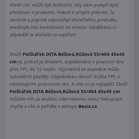
45x45 cm" může být ilustrační, aby vám poskytl lepší
představu o produktu. Pokud si přejete potvrdit, že
obrázek a popisek odpovídají skutečnému produktu,
neváhejte nás kontaktovat na emailu: info@bexis.cz -
odpovědi se dočkáte co nejdříve!
Zboží
Polštářek DITA Béžová,Růžová 55/404 45x45
cm
je, pokud je skladem, expedováno v pracovní dny
přes PPL do 12 hodin. Výjimečně se expedice může
uskutečnit později. Objednávku doručí služba PPL v
následujícím pracovním dni. A víte co je nejlepší? Zboží
Polštářek DITA Béžová,Růžová 55/404 45x45 cm
můžete mít za skvělou internetovou cenu! Nakupujte
chytře a vše si pořiďte v eshopu
Bexis.cz
.