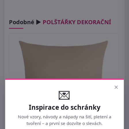
Podobné ►
POLŠTÁŘKY DEKORAČNÍ
×
💌
Inspirace do schránky
Nové vzory, návody a nápady na šití, pletení a
tvoření – a první se dozvíte o slevách.