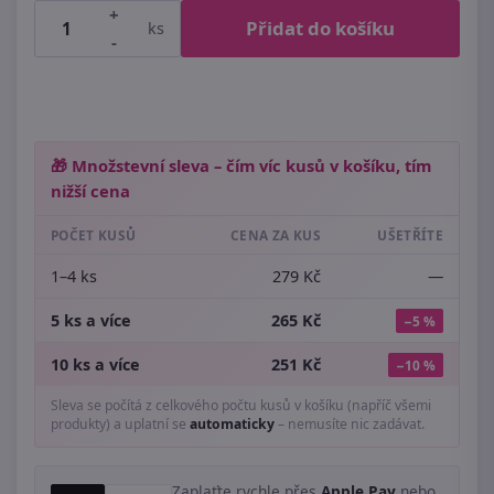
+
Přidat do košíku
ks
-
🎁 Množstevní sleva – čím víc kusů v košíku, tím
nižší cena
POČET KUSŮ
CENA ZA KUS
UŠETŘÍTE
1–4 ks
279 Kč
—
5 ks a více
265 Kč
−5 %
10 ks a více
251 Kč
−10 %
Sleva se počítá z celkového počtu kusů v košíku (napříč všemi
produkty) a uplatní se
automaticky
– nemusíte nic zadávat.
Zaplaťte rychle přes
Apple Pay
nebo