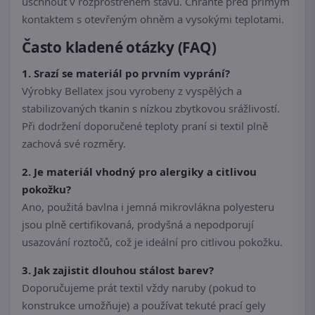
uschnout v rozprostřeném stavu. Chraňte před přímým
kontaktem s otevřeným ohněm a vysokými teplotami.
Často kladené otázky (FAQ)
1. Srazí se materiál po prvním vyprání?
Výrobky Bellatex jsou vyrobeny z vyspělých a
stabilizovaných tkanin s nízkou zbytkovou srážlivostí.
Při dodržení doporučené teploty praní si textil plně
zachová své rozměry.
2. Je materiál vhodný pro alergiky a citlivou
pokožku?
Ano, použitá bavlna i jemná mikrovlákna polyesteru
jsou plně certifikovaná, prodyšná a nepodporují
usazování roztočů, což je ideální pro citlivou pokožku.
3. Jak zajistit dlouhou stálost barev?
Doporučujeme prát textil vždy naruby (pokud to
konstrukce umožňuje) a používat tekuté prací gely