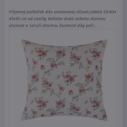
Příjemný polštářek dita smetanová,růžová,zelená 55/404
45x45 cm od značky Bellatex dodá vašemu domovu
útulnost a zaručí dlouhou životnost díky pečl...