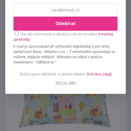
Polštářek ADÉLA Béžová 55/301 40x40 cm
229 Kč
Odebírat
Chci být informován o slevách a akcích emailem
Emailový
zpravodaj
E-mail je zpracováván při vyřizování objednávky a pro účely
společnosti Bexis - Mikaton s.r.o. | Z emailového zpravodaje se
můžete, kdykoliv odhlásit - kliknutím na odkaz v patičce
newsletteru " Odhlásit se "
Žádný spam, odhlásíte se jedním klikem.
Ochrana údajů
Teď ne, díky