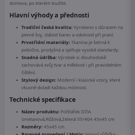
domova, po kterém toužíte.
Hlavní výhody a přednosti
Tradiční česká kvalita:
Vyrobeno s důrazem na
pevné švy, stálost barev a odolnost při praní.
Prvotřídní materiály:
Tkanina je šetrná k
pokožce, prodyšná a splňuje vysoké standardy.
Snadná údržba:
Výrobek si dlouhodobě
zachovává svůj tvar a měkkost i při pravidelném
čištění.
Stylový design:
Moderní i klasické vzory, které
vkusně doladí každou místnost.
Technické specifikace
Název produktu:
Polštářek DITA
Smetanová,Růžová,Zelená 55/404 45x45 cm
Rozměry:
45x45 cm
Barevné provedení / Motiv:
pnoucí růžička -