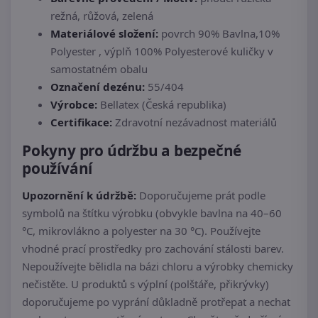
režná, růžová, zelená
Materiálové složení:
povrch 90% Bavlna,10%
Polyester , výplň 100% Polyesterové kuličky v
samostatném obalu
Označení dezénu:
55/404
Výrobce:
Bellatex (Česká republika)
Certifikace:
Zdravotní nezávadnost materiálů
Pokyny pro údržbu a bezpečné
používání
Upozornění k údržbě:
Doporučujeme prát podle
symbolů na štítku výrobku (obvykle bavlna na 40–60
°C, mikrovlákno a polyester na 30 °C). Používejte
vhodné prací prostředky pro zachování stálosti barev.
Nepoužívejte bělidla na bázi chloru a výrobky chemicky
nečistěte. U produktů s výplní (polštáře, přikrývky)
doporučujeme po vyprání důkladně protřepat a nechat