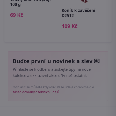
100 g
Koník k zavěšení
V
69 Kč
8
D2512
L
8
109 Kč
6
Buďte první u novinek a slev 💌
Přihlaste se k odběru a získejte tipy na nové
kolekce a exkluzivní akce dřív než ostatní.
Odhlásit se můžete kdykoliv. Vaše údaje chráníme dle
zásad ochrany osobních údajů
.