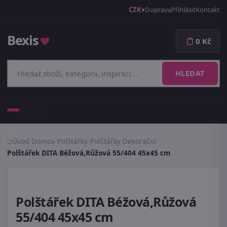
CZK
Doprava
Přihlásit
Kontakt
Bexis
♥
0 Kč
HLEDAT
Menu
Úvod
/
Domov
/
Polštářky
/
Polštářky Dekorační
/
Polštářek DITA Béžová,Růžová 55/404 45x45 cm
Polštářek DITA Béžová,Růžová
55/404 45x45 cm