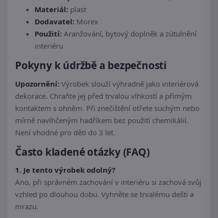
Materiál:
plast
Dodavatel:
Morex
Použití:
Aranžování, bytový doplněk a zútulnění
interiéru
Pokyny k údržbě a bezpečnosti
Upozornění:
Výrobek slouží výhradně jako interiérová
dekorace. Chraňte jej před trvalou vlhkostí a přímým
kontaktem s ohněm. Při znečištění otřete suchým nebo
mírně navlhčeným hadříkem bez použití chemikálií.
Není vhodné pro děti do 3 let.
Často kladené otázky (FAQ)
1. Je tento výrobek odolný?
Ano, při správném zachování v interiéru si zachová svůj
vzhled po dlouhou dobu. Vyhněte se trvalému dešti a
mrazu.