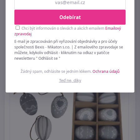
Odebírat
Chci být informován o slevách a akcích emailem
Emailový
Dekorace slepička K4792/1 - 10×9×3
zpravodaj
89 Kč
E-mail je zpracováván při vyřizování objednávky a pro účely
společnosti Bexis - Mikaton s.r.o. | Z emailového zpravodaje se
můžete, kdykoliv odhlásit - kliknutím na odkaz v patičce
newsletteru " Odhlásit se "
Žádný spam, odhlásíte se jedním klikem.
Ochrana údajů
Teď ne, díky