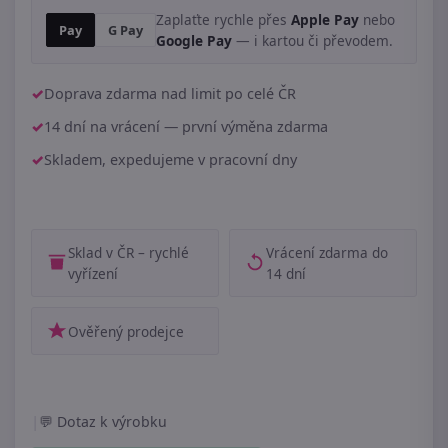
Zaplaťte rychle přes
Apple Pay
nebo
Pay
G Pay
Google Pay
— i kartou či převodem.
Doprava zdarma nad limit po celé ČR
14 dní na vrácení — první výměna zdarma
Skladem, expedujeme v pracovní dny
Sklad v ČR – rychlé
Vrácení zdarma do
vyřízení
14 dní
Ověřený prodejce
|
Dotaz k výrobku