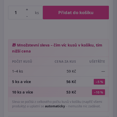
+
Přidat do košíku
ks
-
🎁 Množstevní sleva – čím víc kusů v košíku, tím
nižší cena
POČET KUSŮ
CENA ZA KUS
UŠETŘÍTE
1–4 ks
59 Kč
—
5 ks a více
56 Kč
−5 %
10 ks a více
53 Kč
−10 %
Sleva se počítá z celkového počtu kusů v košíku (napříč všemi
produkty) a uplatní se
automaticky
– nemusíte nic zadávat.