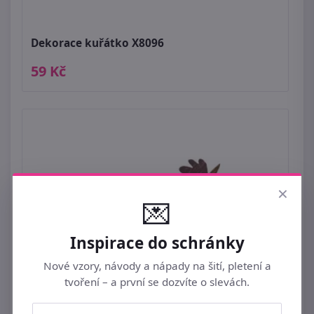
Dekorace kuřátko X8096
59 Kč
×
💌
Inspirace do schránky
Nové vzory, návody a nápady na šití, pletení a
tvoření – a první se dozvíte o slevách.