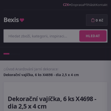
CZK
Doprava
Přihlásit
Kontakt
Bexis
♥
0 Kč
HLEDAT
Menu
Úvod
/
Aranžování
/
Jarní dekorace
/
Dekorační vajíčka, 6 ks X4698 - dia 2,5 x 4 cm
Dekorační vajíčka, 6 ks X4698 -
dia 2,5 x 4 cm