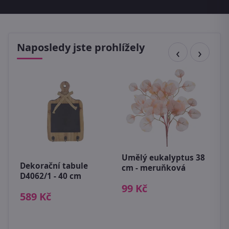
Naposledy jste prohlížely
Umělý eukalyptus 38
Dekorační tabule
D
cm - meruňková
D4062/1 - 40 cm
D
99 Kč
589 Kč
8