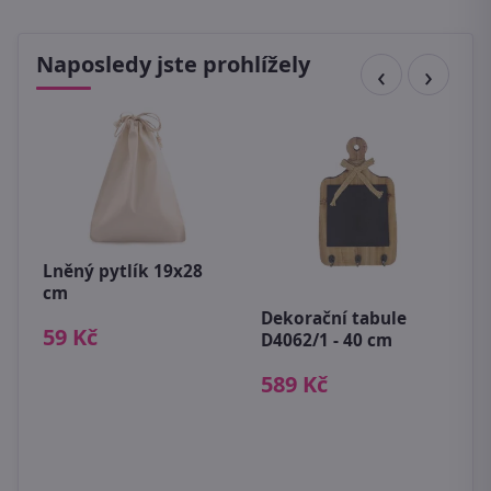
Naposledy jste prohlížely
Lněný pytlík 19x28
cm
U
Dekorační tabule
c
59 Kč
D4062/1 - 40 cm
9
589 Kč