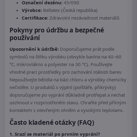
Označení dezénu:
45/090
Výrobce:
Bellatex (Česká republika)
Certifikace:
Zdravotní nezávadnost materiálů
Pokyny pro údržbu a bezpečné
používání
Upozornění k údržbě:
Doporučujeme prát podle
symbolů na štítku výrobku (obvykle bavlna na 40–60
°C, mikrovlákno a polyester na 30 °C). Používejte
vhodné prací prostředky pro zachování stálosti barev.
Nepoužívejte bělidla na bázi chloru a výrobky chemicky
nečistěte. U produktů s výplní (polštáře, přikrývky)
doporučujeme po vyprání důkladně protřepat a nechat
uschnout v rozprostřeném stavu. Chraňte před přímým
kontaktem s otevřeným ohněm a vysokými teplotami.
Často kladené otázky (FAQ)
1. Srazí se materiál po prvním vyprání?