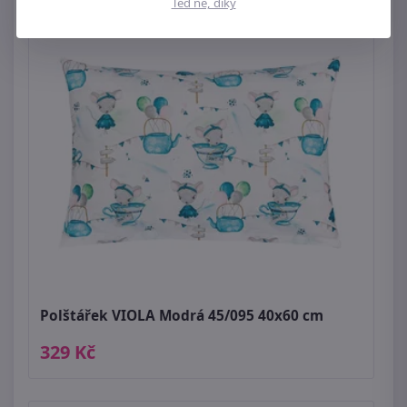
Teď ne, díky
Polštářek VIOLA Modrá 45/095 40x60 cm
329 Kč