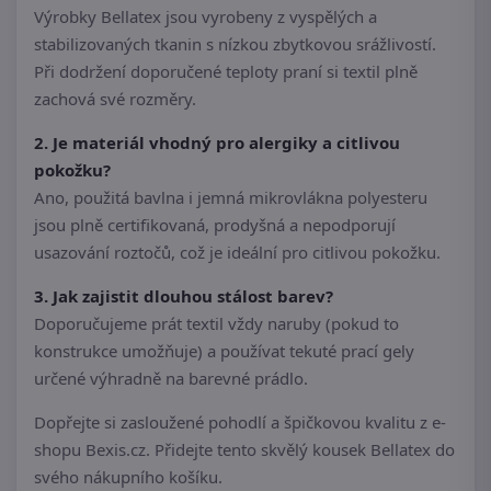
Výrobky Bellatex jsou vyrobeny z vyspělých a
stabilizovaných tkanin s nízkou zbytkovou srážlivostí.
Při dodržení doporučené teploty praní si textil plně
zachová své rozměry.
2. Je materiál vhodný pro alergiky a citlivou
pokožku?
Ano, použitá bavlna i jemná mikrovlákna polyesteru
jsou plně certifikovaná, prodyšná a nepodporují
usazování roztočů, což je ideální pro citlivou pokožku.
3. Jak zajistit dlouhou stálost barev?
Doporučujeme prát textil vždy naruby (pokud to
konstrukce umožňuje) a používat tekuté prací gely
určené výhradně na barevné prádlo.
Dopřejte si zasloužené pohodlí a špičkovou kvalitu z e-
shopu Bexis.cz. Přidejte tento skvělý kousek Bellatex do
svého nákupního košíku.