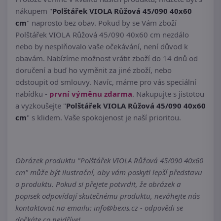
nákupem "
Polštářek VIOLA Růžová 45/090 40x60
cm
" naprosto bez obav. Pokud by se Vám zboží
Polštářek VIOLA Růžová 45/090 40x60 cm nezdálo
nebo by nesplňovalo vaše očekávání, není důvod k
obavám. Nabízíme možnost vrátit zboží do 14 dnů od
doručení a buď ho vyměnit za jiné zboží, nebo
odstoupit od smlouvy. Navíc, máme pro vás speciální
nabídku -
první výměnu zdarma
. Nakupujte s jistotou
a vyzkoušejte "
Polštářek VIOLA Růžová 45/090 40x60
cm
" s klidem. Vaše spokojenost je naší prioritou.
Obrázek produktu "Polštářek VIOLA Růžová 45/090 40x60
cm" může být ilustrační, aby vám poskytl lepší představu
o produktu. Pokud si přejete potvrdit, že obrázek a
popisek odpovídají skutečnému produktu, neváhejte nás
kontaktovat na emailu: info@bexis.cz - odpovědi se
dočkáte co nejdříve!