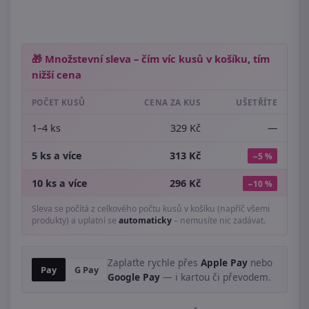
🎁 Množstevní sleva – čím víc kusů v košíku, tím
nižší cena
POČET KUSŮ
CENA ZA KUS
UŠETŘÍTE
1–4 ks
329 Kč
—
5 ks a více
313 Kč
−5 %
10 ks a více
296 Kč
−10 %
Sleva se počítá z celkového počtu kusů v košíku (napříč všemi
produkty) a uplatní se
automaticky
– nemusíte nic zadávat.
Zaplaťte rychle přes
Apple Pay
nebo
Pay
G Pay
Google Pay
— i kartou či převodem.