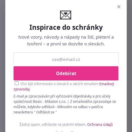
×
💌
Inspirace do schránky
Nové vzory, návody a nápady na šití, pletení a
tvoření – a první se dozvíte o slevách.
Odebírat
Chci být informován o slevách a akcích emailem
Emailový
zpravodaj
E-mail je zpracováván při vyřizování objednávky a pro účely
společnosti Bexis - Mikaton s.r.o. | Z emailového zpravodaje se
Polštářek ADÉLA Oranžová 55/233 40x40 cm
můžete, kdykoliv odhlásit - kliknutím na odkaz v patičce
newsletteru " Odhlásit se "
229 Kč
Žádný spam, odhlásíte se jedním klikem.
Ochrana údajů