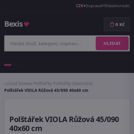
CZK
Doprava
Přihlásit
Kontakt
Bexis
♥
0 Kč
HLEDAT
Menu
Úvod
/
Domov
/
Polštářky
/
Polštářky Dekorační
/
Polštářek VIOLA Růžová 45/090 40x60 cm
Polštářek VIOLA Růžová 45/090
40x60 cm