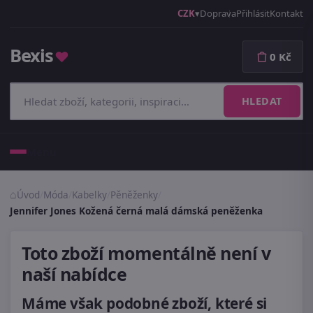
CZK
Doprava
Přihlásit
Kontakt
Bexis
♥
0 Kč
HLEDAT
Menu
Úvod
/
Móda
/
Kabelky
/
Pěněženky
/
Jennifer Jones Kožená černá malá dámská peněženka
Toto zboží momentálně není v
naší nabídce
Máme však podobné zboží, které si