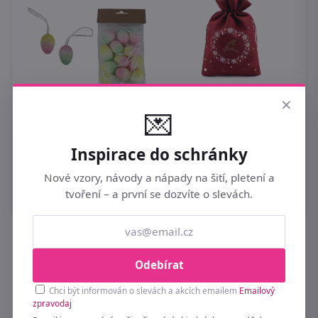
P
Vánoční dárkový
×
g
pytlík sob 20x30 cm
💌
imitace juty
4
DEKORACE vajíčka, 12
ks X6817 - 4 cm
Inspirace do schránky
79 Kč
89 Kč
Nové vzory, návody a nápady na šití, pletení a
tvoření – a první se dozvíte o slevách.
Buďte první u novinek a slev 💌
Odebírat
Přihlaste se k odběru a získejte tipy na nové
Chci být informován o slevách a akcích emailem
Emailový
zpravodaj
kolekce a exkluzivní akce dřív než ostatní.