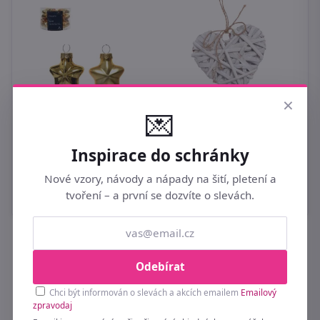
×
💌
Vánoční ozdoba, 12 ks
55
Srdce vyplétané 15
371513-29 - 4,5 cm
U
Inspirace do schránky
cm - bílé
o
169 Kč
Nové vzory, návody a nápady na šití, pletení a
49 Kč
9
tvoření – a první se dozvíte o slevách.
Buďte první u novinek a slev 💌
Odebírat
Přihlaste se k odběru a získejte tipy na nové
Chci být informován o slevách a akcích emailem
Emailový
zpravodaj
kolekce a exkluzivní akce dřív než ostatní.