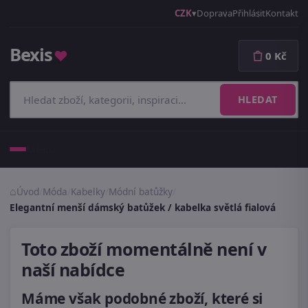
CZK
Doprava
Přihlásit
Kontakt
Bexis
♥
0 Kč
HLEDAT
Menu
Úvod
/
Móda
/
Kabelky
/
Módní batůžky
/
Elegantní menší dámský batůžek / kabelka světlá fialová
Toto zboží momentálně není v
naší nabídce
Máme však podobné zboží, které si