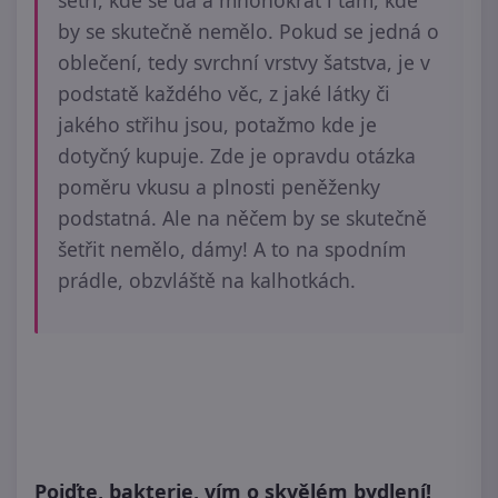
šetří, kde se dá a mnohokrát i tam, kde
by se skutečně nemělo. Pokud se jedná o
oblečení, tedy svrchní vrstvy šatstva, je v
podstatě každého věc, z jaké látky či
jakého střihu jsou, potažmo kde je
dotyčný kupuje. Zde je opravdu otázka
poměru vkusu a plnosti peněženky
podstatná. Ale na něčem by se skutečně
šetřit nemělo, dámy! A to na spodním
prádle, obzvláště na kalhotkách.
Pojďte, bakterie, vím o skvělém bydlení!