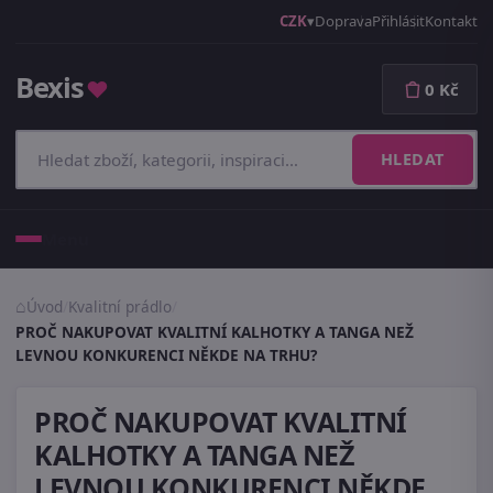
CZK
Doprava
Přihlásit
Kontakt
Bexis
♥
0 Kč
HLEDAT
Menu
Úvod
/
Kvalitní prádlo
/
PROČ NAKUPOVAT KVALITNÍ KALHOTKY A TANGA NEŽ
LEVNOU KONKURENCI NĚKDE NA TRHU?
PROČ NAKUPOVAT KVALITNÍ
KALHOTKY A TANGA NEŽ
LEVNOU KONKURENCI NĚKDE