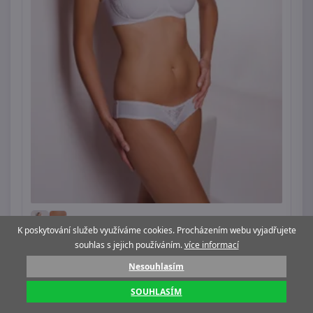
K poskytování služeb využíváme cookies. Procházením webu vyjadřujete
souhlas s jejich používáním.
více informací
Kalhotky Judita KB
Nesouhlasím
169 Kč
SOUHLASÍM
Ihned k odeslání
3ks