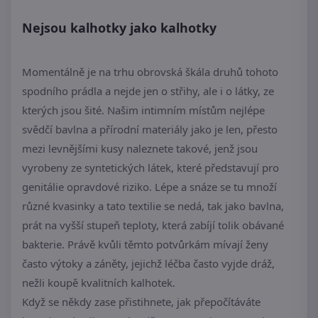
Nejsou kalhotky jako kalhotky
Momentálně je na trhu obrovská škála druhů tohoto
spodního prádla a nejde jen o střihy, ale i o látky, ze
kterých jsou šité. Našim intimním místům nejlépe
svědčí bavlna a přírodní materiály jako je len, přesto
mezi levnějšími kusy naleznete takové, jenž jsou
vyrobeny ze syntetických látek, které představují pro
genitálie opravdové riziko. Lépe a snáze se tu množí
různé kvasinky a tato textilie se nedá, tak jako bavlna,
prát na vyšší stupeň teploty, která zabíjí tolik obávané
bakterie. Právě kvůli těmto potvůrkám mívají ženy
často výtoky a záněty, jejichž léčba často vyjde dráž,
nežli koupě kvalitních kalhotek.
Když se někdy zase přistihnete, jak přepočítáváte