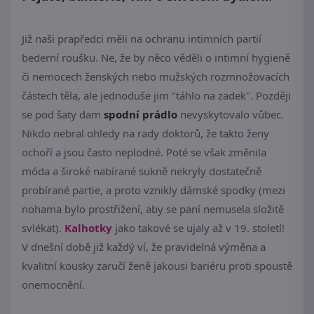
Již naši prapředci měli na ochranu intimních partií
bederní roušku. Ne, že by něco věděli o intimní hygieně
či nemocech ženských nebo mužských rozmnožovacích
částech těla, ale jednoduše jim "táhlo na zadek". Později
se pod šaty dam
spodní prádlo
nevyskytovalo vůbec.
Nikdo nebral ohledy na rady doktorů, že takto ženy
ochoří a jsou často neplodné. Poté se však změnila
móda a široké nabírané sukně nekryly dostatečně
probírané partie, a proto vznikly dámské spodky (mezi
nohama bylo prostřižení, aby se paní nemusela složitě
svlékat).
Kalhotky
jako takové se ujaly až v 19. století!
V dnešní době již každý ví, že pravidelná výměna a
kvalitní kousky zaručí ženě jakousi bariéru proti spoustě
onemocnění.