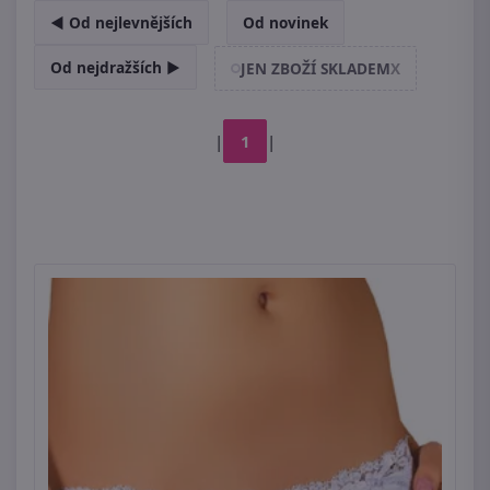
◄ Od nejlevnějších
Od novinek
Od nejdražších ►
JEN ZBOŽÍ SKLADEM
X
|
1
|