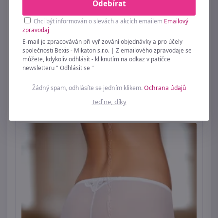
Odebírat
Chci být informován o slevách a akcích emailem
Emailový
zpravodaj
E-mail je zpracováván při vyřizování objednávky a pro účely
Dámské kalhotky 58 white
společnosti Bexis - Mikaton s.r.o. | Z emailového zpravodaje se
můžete, kdykoliv odhlásit - kliknutím na odkaz v patičce
259 Kč
newsletteru " Odhlásit se "
Ihned k odeslání
1ks
Žádný spam, odhlásíte se jedním klikem.
Ochrana údajů
Teď ne, díky