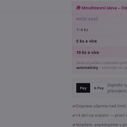
🎁 Množstevní sleva – čím
POČET KUSŮ
1–4 ks
5 ks a více
10 ks a více
Sleva se počítá z celkového poč
automaticky
– nemusíte nic za
Zaplaťte r
Pay
G Pay
převodem
Doprava zdarma nad limit 
14 dní na vrácení — prvn
Skladem, expedujeme v pr