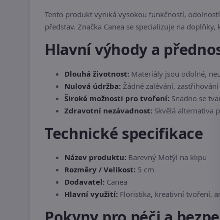
Tento produkt vyniká vysokou funkčností, odolností
představ. Značka Canea se specializuje na doplňky, k
Hlavní výhody a přednos
Dlouhá životnost:
Materiály jsou odolné, neu
Nulová údržba:
Žádné zalévání, zastřihování a
Široké možnosti pro tvoření:
Snadno se tvar
Zdravotní nezávadnost:
Skvělá alternativa p
Technické specifikace
Název produktu:
Barevný Motýl na klipu
Rozměry / Velikost:
5 cm
Dodavatel:
Canea
Hlavní využití:
Floristika, kreativní tvoření,
Pokyny pro péči a bezp