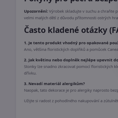
Upozornění:
Výrobek skladujte v suchu a chraňte 
velmi malých dětí z důvodu přítomnosti ostrých hra
Často kladené otázky (F
1. Je tento produkt vhodný pro opakované použ
Ano, většina floristických doplňků a pomůcek Canea 
2. Jak květinu nebo doplněk nejlépe upevnit d
Stonky lze snadno zkracovat pomocí floristických kl
dřívku.
3. Nevadí materiál alergikům?
Naopak, tato dekorace je pro alergiky naprosto bez
Užijte si radost z pohodlného nakupování a zútulněte