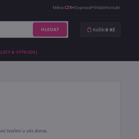
Měna:
CZK
Doprava
Přihlásit
Kontakt
HLEDAT
Košík:
0 Kč
SLEVY & VÝPRODEJ
vní tvoření u vás doma.