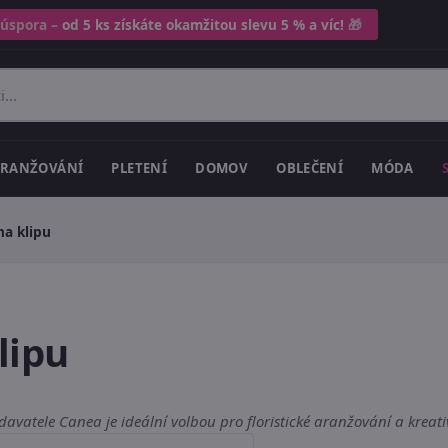
 úspora –
od 5 ks získáte okamžitou slevu 5 % a víc!
🎁
RANŽOVÁNÍ
PLETENÍ
DOMOV
OBLEČENÍ
MÓDA
na klipu
lipu
vatele Canea je ideální volbou pro floristické aranžování a kreati