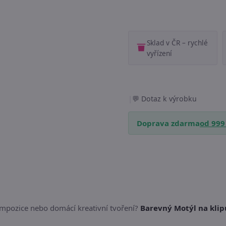
Sklad v ČR – rychlé
vyřízení
|
Dotaz k výrobku
Doprava zdarma
od 999
ompozice nebo domácí kreativní tvoření?
Barevný Motýl na klip