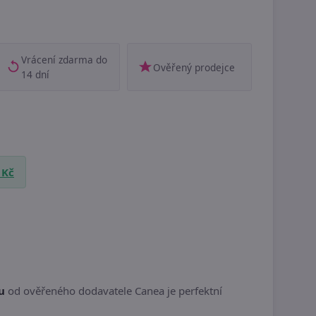
Vrácení zdarma do
Ověřený prodejce
14 dní
 Kč
u
od ověřeného dodavatele Canea je perfektní