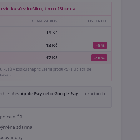
 víc kusů v košíku, tím nižší cena
CENA ZA KUS
UŠETŘÍTE
19 Kč
—
18 Kč
−5 %
17 Kč
−10 %
tu kusů v košíku (napříč všemi produkty) a uplatní se
dávat.
ychle přes
Apple Pay
nebo
Google Pay
— i kartou či
.
po celé ČR
í výměna zdarma
acovní dny