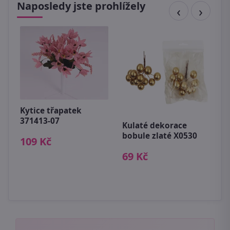
Naposledy jste prohlížely
Kytice třapatek
371413-07
Kulaté dekorace
bobule zlaté X0530
109 Kč
U
69 Kč
s
1