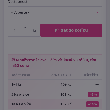
Dostupnosti
+
Přidat do košíku
ks
-
🎁 Množstevní sleva – čím víc kusů v košíku, tím
nižší cena
POČET KUSŮ
CENA ZA KUS
UŠETŘÍTE
1–4 ks
169 Kč
—
5 ks a více
161 Kč
−5 %
10 ks a více
152 Kč
−10 %