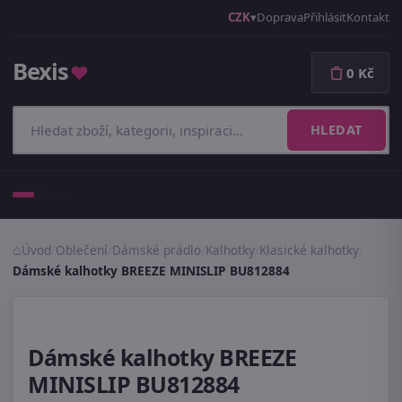
CZK
Doprava
Přihlásit
Kontakt
Bexis
♥
0 Kč
HLEDAT
Menu
Úvod
/
Oblečení
/
Dámské prádlo
/
Kalhotky
/
Klasické kalhotky
/
Dámské kalhotky BREEZE MINISLIP BU812884
Dámské kalhotky BREEZE
MINISLIP BU812884