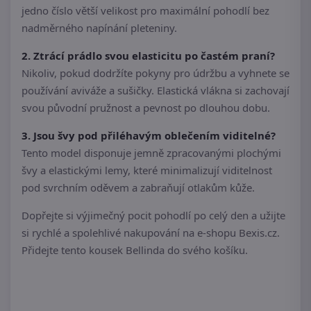
jedno číslo větší velikost pro maximální pohodlí bez
nadměrného napínání pleteniny.
2. Ztrácí prádlo svou elasticitu po častém praní?
Nikoliv, pokud dodržíte pokyny pro údržbu a vyhnete se
používání aviváže a sušičky. Elastická vlákna si zachovají
svou původní pružnost a pevnost po dlouhou dobu.
3. Jsou švy pod přiléhavým oblečením viditelné?
Tento model disponuje jemně zpracovanými plochými
švy a elastickými lemy, které minimalizují viditelnost
pod svrchním oděvem a zabraňují otlakům kůže.
Dopřejte si výjimečný pocit pohodlí po celý den a užijte
si rychlé a spolehlivé nakupování na e-shopu Bexis.cz.
Přidejte tento kousek Bellinda do svého košíku.