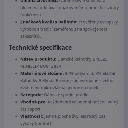
Dlouhá životnost:
Odolné švy a stálotvará
pletenina odolávají opakovanému praní bez ztráty
funkčnosti.
Značková kvalita Bellinda:
Prověřený evropský
výrobce s tradicí zaměřenou na spokojenost
zákazníků.
Technické specifikace
Název produktu:
Dámské kalhotky BREEZE
MINISLIP BU812884
Materiálové složení:
92% polyamid, 8% elastan
Kalhotky Bellinda Breeze jsou vyrobené z velmi
kvalitního mikrovlákna, jemné na dotek
Kategorie:
Dámské spodní prádlo
Vhodné pro:
Každodenní celodenní nošení, volný
čas i sport
Vlastnosti:
Jemné ploché švy, elastický pas,
vysoký komfort