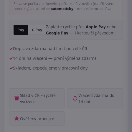
Sleva se počítá z celkového počtu kusů v košíku (napříč všemi
produkty) a uplatní se
automaticky
– nemusíte nic zadávat.
Zaplaťte rychle přes
Apple Pay
nebo
Pay
G Pay
Google Pay
— i kartou či převodem.
Doprava zdarma nad limit po celé ČR
14 dní na vrácení — první výměna zdarma
Skladem, expedujeme v pracovní dny
Sklad v ČR – rychlé
Vrácení zdarma do
vyřízení
14 dní
Ověřený prodejce