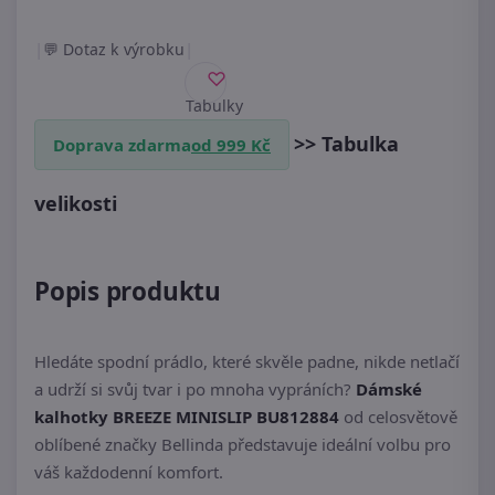
|
|
Dotaz k výrobku
Tabulky
velikostí
>> Tabulka
Doprava zdarma
od 999 Kč
velikosti
Popis produktu
Hledáte spodní prádlo, které skvěle padne, nikde netlačí
a udrží si svůj tvar i po mnoha vypráních?
Dámské
kalhotky BREEZE MINISLIP BU812884
od celosvětově
oblíbené značky Bellinda představuje ideální volbu pro
váš každodenní komfort.