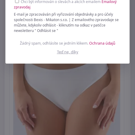
249 Kč
Chci být informován o slevách a akcích emailem
Emailový
zpravodaj
E-mail je zpracováván při vyřizování objednávky a pro účely
společnosti Bexis - Mikaton s.r.o. | Z emailového zpravodaje se
můžete, kdykoliv odhlásit - kliknutím na odkaz v patičce
newsletteru " Odhlásit se "
Žádný spam, odhlásíte se jedním klikem.
Ochrana údajů
Teď ne, díky