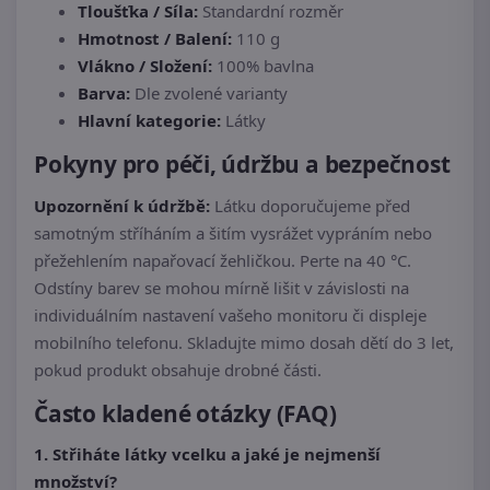
Tloušťka / Síla:
Standardní rozměr
Hmotnost / Balení:
110 g
Vlákno / Složení:
100% bavlna
Barva:
Dle zvolené varianty
Hlavní kategorie:
Látky
Pokyny pro péči, údržbu a bezpečnost
Upozornění k údržbě:
Látku doporučujeme před
samotným stříháním a šitím vysrážet vypráním nebo
přežehlením napařovací žehličkou. Perte na 40 °C.
Odstíny barev se mohou mírně lišit v závislosti na
individuálním nastavení vašeho monitoru či displeje
mobilního telefonu. Skladujte mimo dosah dětí do 3 let,
pokud produkt obsahuje drobné části.
Často kladené otázky (FAQ)
1. Střiháte látky vcelku a jaké je nejmenší
množství?