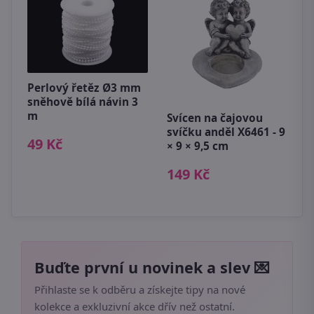
Perlový řetěz Ø3 mm
sněhově bílá návin 3
m
Svícen na čajovou
D
svíčku anděl X6461 - 9
P
49 Kč
× 9 × 9,5 cm
c
149 Kč
1
Buďte první u novinek a slev 💌
Přihlaste se k odběru a získejte tipy na nové
kolekce a exkluzivní akce dřív než ostatní.