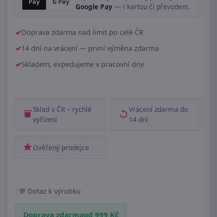
Pay
G Pay
Google Pay
— i kartou či převodem.
Doprava zdarma nad limit po celé ČR
14 dní na vrácení — první výměna zdarma
Skladem, expedujeme v pracovní dny
Sklad v ČR – rychlé
Vrácení zdarma do
vyřízení
14 dní
Ověřený prodejce
|
Dotaz k výrobku
Doprava zdarma
od 999 Kč