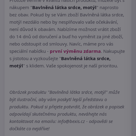
Protože věříme v kvalitu našich produktů, můžete být s
nákupem "
Bavlněná látka srdce, motýl
" naprosto
bez obav. Pokud by se Vám zboží Bavlněná látka srdce,
motýl nezdálo nebo by nesplňovalo vaše očekávání,
není důvod k obavám. Nabízíme možnost vrátit zboží
do 14 dnů od doručení a buď ho vyměnit za jiné zboží,
nebo odstoupit od smlouvy. Navíc, máme pro vás
speciální nabídku -
první výměnu zdarma
. Nakupujte
s jistotou a vyzkoušejte "
Bavlněná látka srdce,
motýl
" s klidem. Vaše spokojenost je naší prioritou.
Obrázek produktu "Bavlněná látka srdce, motýl" může
být ilustrační, aby vám poskytl lepší představu o
produktu. Pokud si přejete potvrdit, že obrázek a popisek
odpovídají skutečnému produktu, neváhejte nás
kontaktovat na emailu: info@bexis.cz - odpovědi se
dočkáte co nejdříve!