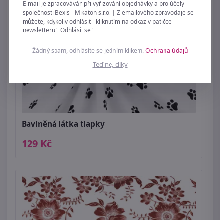
E-mail je zpracováván při vyřizování objednávky a pro účely
společnosti Bexis - Mikaton s.r.o. | Z emailového zpravodaje se
můžete, kdykoliv odhlásit - kliknutím na odkaz v patičce
newsletteru " Odhlásit se "
Žádný spam, odhlásíte se jedním klikem.
Ochrana údajů
Teď ne, díky
Bavlněná látka tlapky
129 Kč