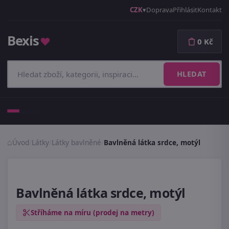
CZK
Doprava
Přihlásit
Kontakt
Bexis
♥
0 Kč
HLEDAT
Menu
Úvod
/
Látky
/
Látky bavlněné
/
Bavlněná látka srdce, motýl
Bavlněná látka srdce, motýl
Stříháme na míru (prodej na metry)