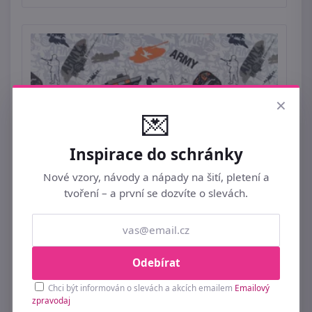
×
💌
Inspirace do schránky
Nové vzory, návody a nápady na šití, pletení a
tvoření – a první se dozvíte o slevách.
Bavlněná látka Army šíře 160 cm METRÁŽ
129 Kč
Odebírat
Chci být informován o slevách a akcích emailem
Emailový
zpravodaj