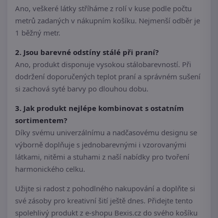
Ano, veškeré látky stříháme z rolí v kuse podle počtu
metrů zadaných v nákupním košíku. Nejmenší odběr je
1 běžný metr.
2. Jsou barevné odstíny stálé při praní?
Ano, produkt disponuje vysokou stálobarevností. Při
dodržení doporučených teplot praní a správném sušení
si zachová syté barvy po dlouhou dobu.
3. Jak produkt nejlépe kombinovat s ostatním
sortimentem?
Díky svému univerzálnímu a nadčasovému designu se
výborně doplňuje s jednobarevnými i vzorovanými
látkami, nitěmi a stuhami z naší nabídky pro tvoření
harmonického celku.
Užijte si radost z pohodlného nakupování a doplňte si
své zásoby pro kreativní šití ještě dnes. Přidejte tento
spolehlivý produkt z e-shopu Bexis.cz do svého košíku