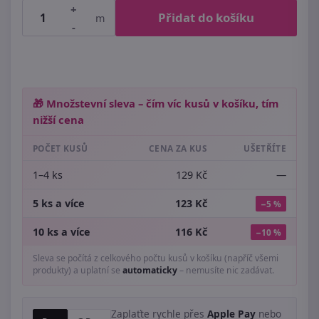
+
Přidat do košíku
m
-
🎁 Množstevní sleva – čím víc kusů v košíku, tím
nižší cena
POČET KUSŮ
CENA ZA KUS
UŠETŘÍTE
1–4 ks
129 Kč
—
5 ks a více
123 Kč
−5 %
10 ks a více
116 Kč
−10 %
Sleva se počítá z celkového počtu kusů v košíku (napříč všemi
produkty) a uplatní se
automaticky
– nemusíte nic zadávat.
Zaplaťte rychle přes
Apple Pay
nebo