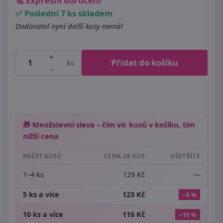
🚀 Expresní doručení
✅ Poslední 7 ks skladem
Dodavatel nyní další kusy nemá!
+
Přidat do košíku
ks
-
🎁 Množstevní sleva – čím víc kusů v košíku, tím
nižší cena
POČET KUSŮ
CENA ZA KUS
UŠETŘÍTE
1–4 ks
129 Kč
—
5 ks a více
123 Kč
−5 %
10 ks a více
116 Kč
−10 %