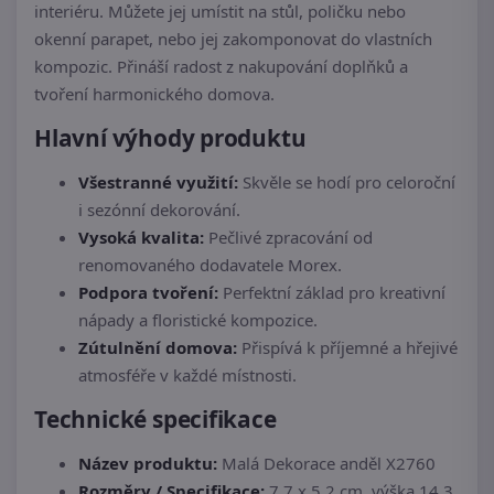
interiéru. Můžete jej umístit na stůl, poličku nebo
okenní parapet, nebo jej zakomponovat do vlastních
kompozic. Přináší radost z nakupování doplňků a
tvoření harmonického domova.
Hlavní výhody produktu
Všestranné využití:
Skvěle se hodí pro celoroční
i sezónní dekorování.
Vysoká kvalita:
Pečlivé zpracování od
renomovaného dodavatele Morex.
Podpora tvoření:
Perfektní základ pro kreativní
nápady a floristické kompozice.
Zútulnění domova:
Přispívá k příjemné a hřejivé
atmosféře v každé místnosti.
Technické specifikace
Název produktu:
Malá Dekorace anděl X2760
Rozměry / Specifikace:
7,7 x 5,2 cm, výška 14,3