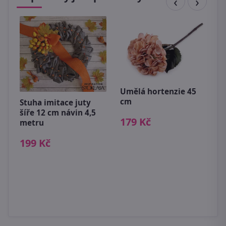
Umělá hortenzie 45
D
cm
s
Stuha imitace juty
šíře 12 cm návin 4,5
s
179 Kč
5
metru
4
199 Kč