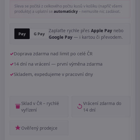
Sleva se počítá z celkového počtu kusů v košíku (napříč všemi
produkty) a uplatní se
automaticky
– nemusíte nic zadávat.
Zaplaťte rychle přes
Apple Pay
nebo
Pay
G Pay
Google Pay
— i kartou či převodem.
Doprava zdarma nad limit po celé ČR
14 dní na vrácení — první výměna zdarma
Skladem, expedujeme v pracovní dny
Sklad v ČR – rychlé
Vrácení zdarma do
vyřízení
14 dní
Ověřený prodejce