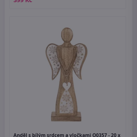
Anděl s bílým srdcem a vločkami O0357 - 20 x