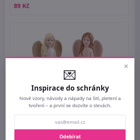
89 Kč
×
💌
Inspirace do schránky
Nové vzory, návody a nápady na šití, pletení a
tvoření – a první se dozvíte o slevách.
Dekorace anděl
159 Kč
Odebírat