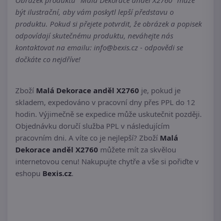
Obrázek produktu "Malá Dekorace anděl X2760" může
být ilustrační, aby vám poskytl lepší představu o
produktu. Pokud si přejete potvrdit, že obrázek a popisek
odpovídají skutečnému produktu, neváhejte nás
kontaktovat na emailu: info@bexis.cz - odpovědi se
dočkáte co nejdříve!
Zboží
Malá Dekorace anděl X2760
je, pokud je
skladem, expedováno v pracovní dny přes PPL do 12
hodin. Výjimečně se expedice může uskutečnit později.
Objednávku doručí služba PPL v následujícím
pracovním dni. A víte co je nejlepší? Zboží
Malá
Dekorace anděl X2760
můžete mít za skvělou
internetovou cenu! Nakupujte chytře a vše si pořiďte v
eshopu
Bexis.cz
.