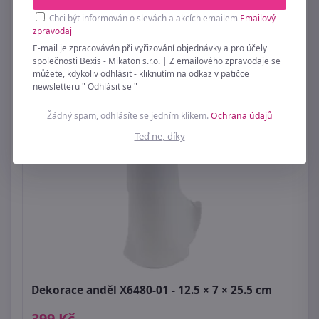
Chci být informován o slevách a akcích emailem
Emailový
zpravodaj
E-mail je zpracováván při vyřizování objednávky a pro účely
společnosti Bexis - Mikaton s.r.o. | Z emailového zpravodaje se
můžete, kdykoliv odhlásit - kliknutím na odkaz v patičce
newsletteru " Odhlásit se "
Žádný spam, odhlásíte se jedním klikem.
Ochrana údajů
Teď ne, díky
Dekorace anděl X6480-01 - 12.5 × 7 × 25.5 cm
399 Kč