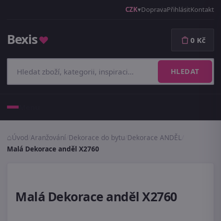
CZK
Doprava
Přihlásit
Kontakt
Bexis
♥
0 Kč
HLEDAT
Menu
Úvod
/
Aranžování
/
Dekorace do bytu
/
Dekorace ANDĚL
/
Malá Dekorace anděl X2760
Malá Dekorace anděl X2760