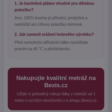
1. Je bavlněné plátno vhodné pro dětskou
pokožku?
Ano, 100% bavlna je přírodní, prodyšná a
nedráždí ani citlivou pokožku miminek.
2. Jak zamezit srážení hotového výrobku?
Před samotným střiháním látku vysrážejte
praním na 40 °C a přežehlením.
Nakupujte kvalitní metráž na
Bexis.cz
Užijte si pohodlný nákup látky v metráži od 1
metru s rychlým doručením z e-shopu Bexis.cz.