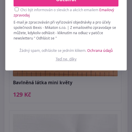
Chci být informován o slevách a akcích emailem
Emailový
zpravodaj
E-mail je zpracováván při vyřizování objednávky a pro účely
společnosti Bexis - Mikaton s.r.o. | Z emailového zpravodaje se
můžete, kdykoliv odhlásit - kliknutím na odkaz v patičce
newsletteru " Odhlásit se "
Žádný spam, odhlásíte se jedním klikem.
Ochrana údajů
Teď ne, díky
Bavlněná látka mini květy
129 Kč