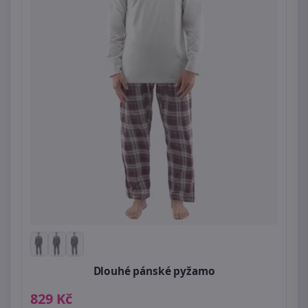
Dlouhé pánské pyžamo
829 Kč