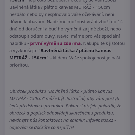
Bavlněná látka / plátno kanvas METRÁŽ - 150cm
nezdálo nebo by nesplňovalo vaše očekávání, není
důvod k obavám. Nabízíme možnost vrátit zboží do 14
dnů od doručení a buď ho vyměnit za jiné zboží, nebo
odstoupit od smlouvy. Navíc, máme pro vás speciální
nabídku -
první výměnu zdarma
. Nakupujte s jistotou
a vyzkoušejte "
Bavlněná látka / plátno kanvas
METRÁŽ - 150cm
" s klidem. Vaše spokojenost je naší
prioritou.
Obrázek produktu "Bavlněná látka / plátno kanvas
METRÁŽ - 150cm" může být ilustrační, aby vám poskytl
lepší představu o produktu. Pokud si přejete potvrdit, že
obrázek a popisek odpovídají skutečnému produktu,
neváhejte nás kontaktovat na emailu: info@bexis.cz -
odpovědi se dočkáte co nejdříve!