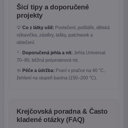
Šicí tipy a doporučené
projekty
💡
Co z látky ušít:
Povlečení, polštáře, dětská
výbavička, zástěry, tašky, patchwork a
oblečení.
🪡
Doporučená jehla a nit:
Jehla Universal
70–80, běžná polyesterová nit.
🧼
Péče a údržba:
Praní v pračce na 40 °C,
žehlení na stupeň bavlna (150–200 °C).
Krejčovská poradna & Často
kladené otázky (FAQ)