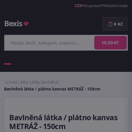
CZK
Doprava
Přihlásit
Kontakt
Bexis
♥
0 Kč
HLEDAT
Menu
Úvod
/
Látky
/
Látky bavlněné
/
Bavlněná látka / plátno kanvas METRÁŽ - 150cm
Bavlněná látka / plátno kanvas
METRÁŽ - 150cm