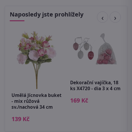
Naposledy jste prohlížely
P
c
Dekorační vajíčka, 18
2
8
ks X4720 - dia 3 x 4 cm
Umělá Jícnovka buket
169 Kč
- mix růžová
sv./nachová 34 cm
139 Kč