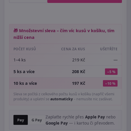
🎁 Množstevní sleva – čím víc kusů v košíku, tím
nižší cena
POČET KUSŮ
CENA ZA KUS
UŠETŘÍTE
1–4 ks
219 Kč
—
5 ks a více
208 Kč
−5 %
10 ks a více
197 Kč
−10 %
Sleva se počítá z celkového počtu kusů v košíku (napříč všemi
produkty) a uplatní se
automaticky
– nemusíte nic zadávat.
Zaplaťte rychle přes
Apple Pay
nebo
Pay
G Pay
Google Pay
— i kartou či převodem.