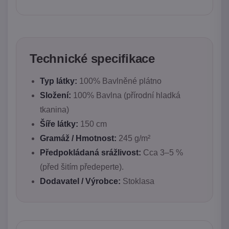
Technické specifikace
Typ látky:
100% Bavlněné plátno
Složení:
100% Bavlna (přírodní hladká
tkanina)
Šíře látky:
150 cm
Gramáž / Hmotnost:
245 g/m²
Předpokládaná srážlivost:
Cca 3–5 %
(před šitím předeperte).
Dodavatel / Výrobce:
Stoklasa