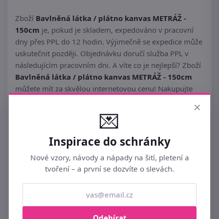
Zboží
Bavlněná látka / plátno kanvas METRÁŽ -
150cm
je, pokud je skladem, expedováno v pracovní
dny přes PPL do 12 hodin. Výjimečně se expedice může
uskutečnit později. Objednávku doručí služba PPL v
následujícím pracovním dni. A víte co je nejlepší? Zboží
Bavlněná látka / plátno kanvas METRÁŽ - 150cm
můžete mít za skvělou internetovou cenu! Nakupujte
chytře a vše si pořiďte v eshopu
Bexis.cz
.
×
💌
Inspirace do schránky
Nové vzory, návody a nápady na šití, pletení a
tvoření – a první se dozvíte o slevách.
Podobné ►
LÁTKY BAVLNĚNÉ
Odebírat