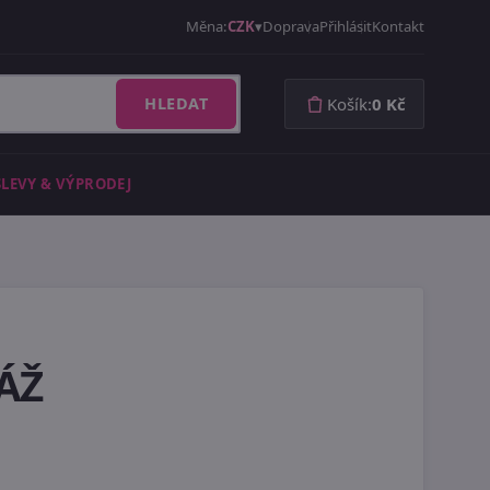
Měna:
CZK
Doprava
Přihlásit
Kontakt
HLEDAT
Košík:
0 Kč
SLEVY & VÝPRODEJ
RÁŽ