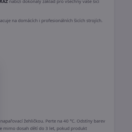
TRÁŽ
nabízí dokonalý základ pro všechny vaše šicí
uje na domácích i profesionálních šicích strojích.
pařovací žehličkou. Perte na 40 °C. Odstíny barev
jte mimo dosah dětí do 3 let, pokud produkt