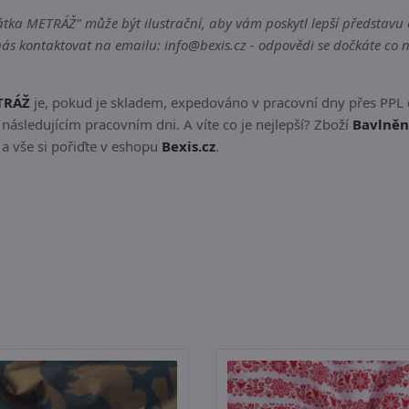
átka METRÁŽ" může být ilustrační, aby vám poskytl lepší představu o
s kontaktovat na emailu: info@bexis.cz - odpovědi se dočkáte co n
ETRÁŽ
je, pokud je skladem, expedováno v pracovní dny přes PPL
následujícím pracovním dni. A víte co je nejlepší? Zboží
Bavlněná
 a vše si pořiďte v eshopu
Bexis.cz
.