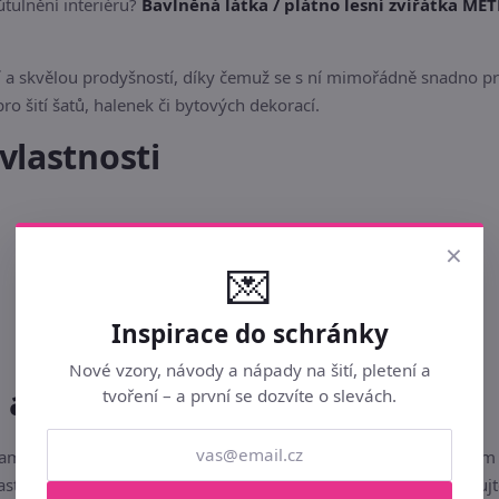
tulnění interiéru?
Bavlněná látka / plátno lesní zvířátka ME
a skvělou prodyšností, díky čemuž se s ní mimořádně snadno prac
pro šití šatů, halenek či bytových dekorací.
vlastnosti
×
💌
Inspirace do schránky
Nové vzory, návody a nápady na šití, pletení a
u a bezpečnost
tvoření – a první se dozvíte o slevách.
motným stříháním a šitím vysrážet vypráním nebo přežehlením na
nastavení vašeho monitoru či displeje mobilního telefonu. Skladu