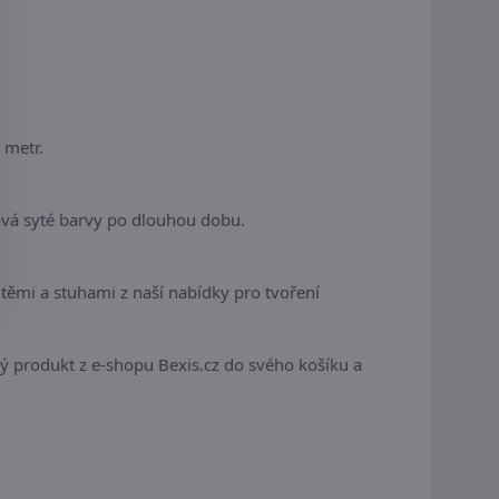
 metr.
ová syté barvy po dlouhou dobu.
ěmi a stuhami z naší nabídky pro tvoření
ivý produkt z e-shopu Bexis.cz do svého košíku a