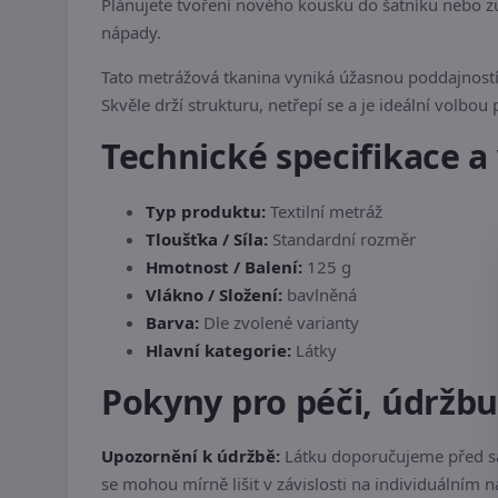
Plánujete tvoření nového kousku do šatníku nebo zú
nápady.
Tato metrážová tkanina vyniká úžasnou poddajností 
Skvěle drží strukturu, netřepí se a je ideální volbou 
Technické specifikace a 
Typ produktu:
Textilní metráž
Tloušťka / Síla:
Standardní rozměr
Hmotnost / Balení:
125 g
Vlákno / Složení:
bavlněná
Barva:
Dle zvolené varianty
Hlavní kategorie:
Látky
Pokyny pro péči, údržb
Upozornění k údržbě:
Látku doporučujeme před sa
se mohou mírně lišit v závislosti na individuálním 