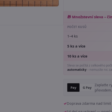
🎁 Množstevní sleva – čím
POČET KUSŮ
1–4 ks
5 ks a více
10 ks a více
Sleva se počítá z celkového poč
automaticky
– nemusíte nic za
Zaplaťte r
Pay
G Pay
převodem
Doprava zdarma nad limit 
14 dní na vrácení — prvn