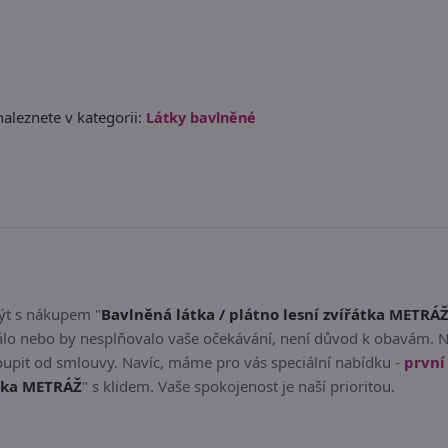
aleznete v kategorii:
Látky bavlněné
být s nákupem "
Bavlněná látka / plátno lesní zvířátka METRÁ
dálo nebo by nesplňovalo vaše očekávání, není důvod k obavám. 
oupit od smlouvy. Navíc, máme pro vás speciální nabídku -
prvn
átka METRÁŽ
" s klidem. Vaše spokojenost je naší prioritou.