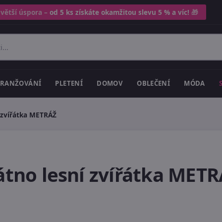
 větší úspora –
od 5 ks získáte okamžitou slevu 5 % a víc!
🎁
RANŽOVÁNÍ
PLETENÍ
DOMOV
OBLEČENÍ
MÓDA
í zvířátka METRÁŽ
átno lesní zvířátka MET