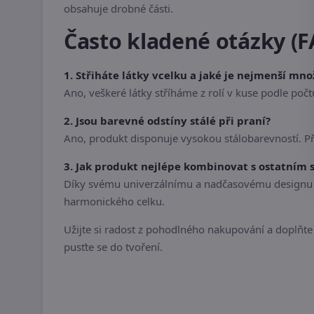
obsahuje drobné části.
Často kladené otázky (F
1. Střiháte látky vcelku a jaké je nejmenší mno
Ano, veškeré látky stříháme z rolí v kuse podle po
2. Jsou barevné odstíny stálé při praní?
Ano, produkt disponuje vysokou stálobarevností. P
3. Jak produkt nejlépe kombinovat s ostatním
Díky svému univerzálnímu a nadčasovému designu se
harmonického celku.
Užijte si radost z pohodlného nakupování a doplňte s
pusťte se do tvoření.