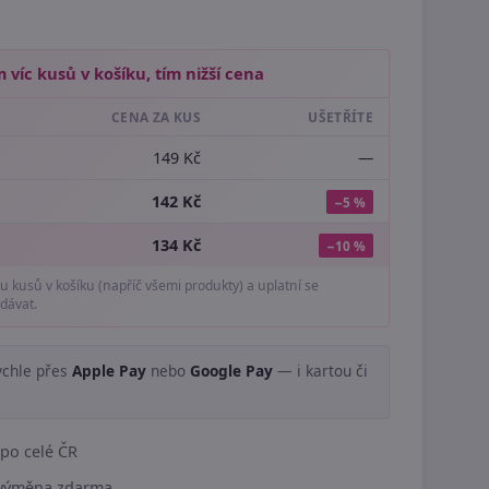
 víc kusů v košíku, tím nižší cena
CENA ZA KUS
UŠETŘÍTE
149 Kč
—
142 Kč
−5 %
134 Kč
−10 %
tu kusů v košíku (napříč všemi produkty) a uplatní se
dávat.
ychle přes
Apple Pay
nebo
Google Pay
— i kartou či
.
po celé ČR
í výměna zdarma