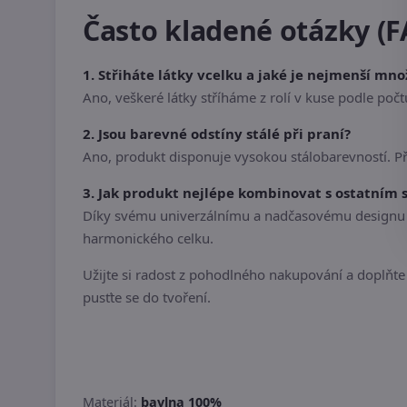
Často kladené otázky (F
1. Střiháte látky vcelku a jaké je nejmenší mno
Ano, veškeré látky stříháme z rolí v kuse podle po
2. Jsou barevné odstíny stálé při praní?
Ano, produkt disponuje vysokou stálobarevností. P
3. Jak produkt nejlépe kombinovat s ostatním
Díky svému univerzálnímu a nadčasovému designu se
harmonického celku.
Užijte si radost z pohodlného nakupování a doplňte s
pusťte se do tvoření.
Materiál:
bavlna 100%