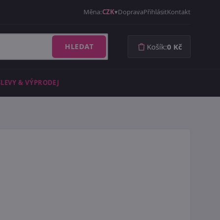
Měna:
CZK
Doprava
Přihlásit
Kontakt
HLEDAT
Košík:
0 Kč
SLEVY & VÝPRODEJ