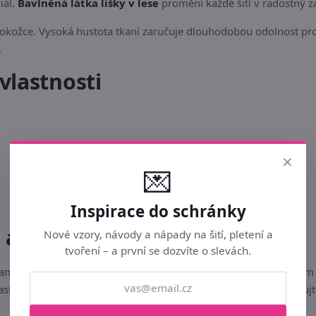
iál.
Bavlněná látka lišky v lese
promění každé šití v radostný z
pokožce. Vysoká hustota tkaní zaručuje dlouhodobou odolnost prot
.
vlastnosti
×
💌
Inspirace do schránky
u a bezpečnost
Nové vzory, návody a nápady na šití, pletení a
tvoření – a první se dozvíte o slevách.
motným stříháním a šitím vysrážet vypráním nebo přežehlením na
nastavení vašeho monitoru či displeje mobilního telefonu. Skladu