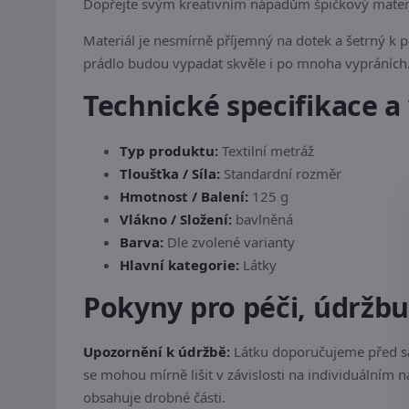
Dopřejte svým kreativním nápadům špičkový mater
Materiál je nesmírně příjemný na dotek a šetrný k 
prádlo budou vypadat skvěle i po mnoha vypráních
Technické specifikace a 
Typ produktu:
Textilní metráž
Tloušťka / Síla:
Standardní rozměr
Hmotnost / Balení:
125 g
Vlákno / Složení:
bavlněná
Barva:
Dle zvolené varianty
Hlavní kategorie:
Látky
Pokyny pro péči, údržb
Upozornění k údržbě:
Látku doporučujeme před sa
se mohou mírně lišit v závislosti na individuálním 
obsahuje drobné části.