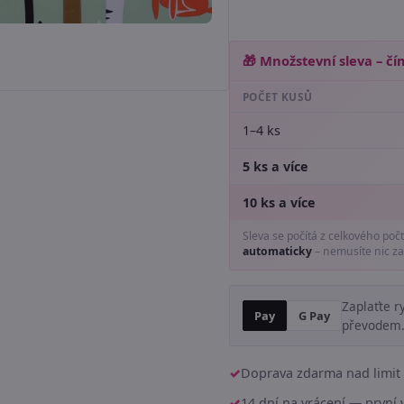
🎁 Množstevní sleva – čím
POČET KUSŮ
1–4 ks
5 ks a více
10 ks a více
Sleva se počítá z celkového poč
automaticky
– nemusíte nic za
Zaplaťte r
Pay
G Pay
převodem
Doprava zdarma nad limit 
14 dní na vrácení — prvn