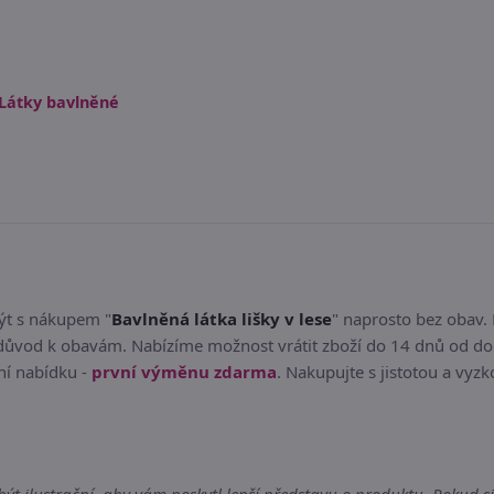
Látky bavlněné
být s nákupem "
Bavlněná látka lišky v lese
" naprosto bez obav. 
důvod k obavám. Nabízíme možnost vrátit zboží do 14 dnů od dor
ní nabídku -
první výměnu zdarma
. Nakupujte s jistotou a vyzk