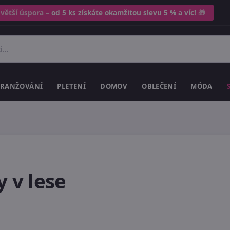
 větší úspora –
od 5 ks získáte okamžitou slevu 5 % a víc!
🎁
RANŽOVÁNÍ
PLETENÍ
DOMOV
OBLEČENÍ
MÓDA
y v lese