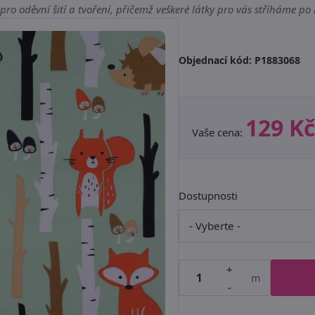
u pro oděvní šití a tvoření, přičemž veškeré látky pro vás stříháme po
Objednací kód:
P1883068
129 Kč
Vaše cena:
Dostupnosti
+
m
-