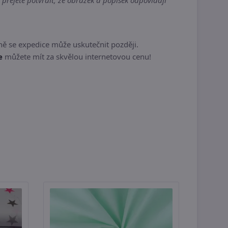
 přejete potvrdit, že obrázek a popisek odpovídají
ě se expedice může uskutečnit později.
e
můžete mít za skvělou internetovou cenu!