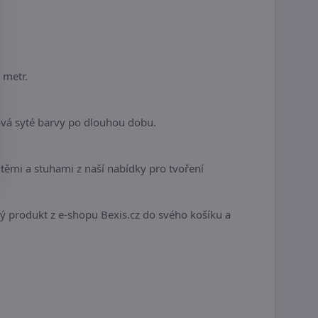
 metr.
ová syté barvy po dlouhou dobu.
ěmi a stuhami z naší nabídky pro tvoření
ivý produkt z e-shopu Bexis.cz do svého košíku a