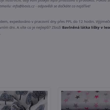
ýt ilustrační, aby vám poskytl lepší představu o produktu. Pokud si
ailu: info@bexis.cz - odpovědi se dočkáte co nejdříve!
ladem, expedováno v pracovní dny přes PPL do 12 hodin. Výjimečn
ním dni. A víte co je nejlepší? Zboží
Bavlněná látka lišky v les
.