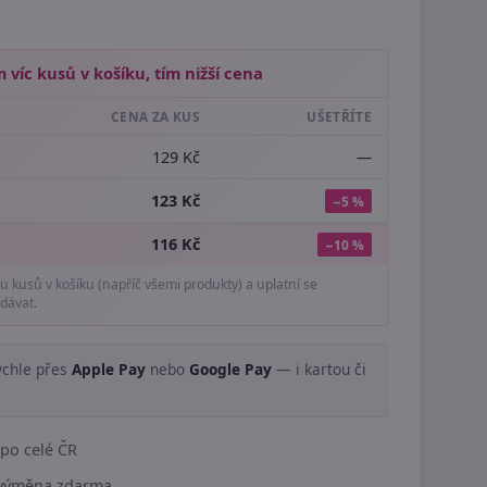
 víc kusů v košíku, tím nižší cena
CENA ZA KUS
UŠETŘÍTE
129 Kč
—
123 Kč
−5 %
116 Kč
−10 %
tu kusů v košíku (napříč všemi produkty) a uplatní se
dávat.
ychle přes
Apple Pay
nebo
Google Pay
— i kartou či
.
po celé ČR
í výměna zdarma