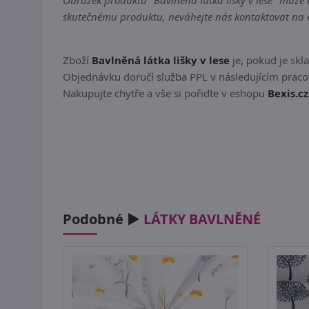
Obrázek produktu "Bavlněná látka lišky v lese" může b
skutečnému produktu, neváhejte nás kontaktovat na em
Zboží
Bavlněná látka lišky v lese
je, pokud je sk
Objednávku doručí služba PPL v následujícím pracov
Nakupujte chytře a vše si pořiďte v eshopu
Bexis.cz
Podobné ►
LÁTKY BAVLNĚNÉ