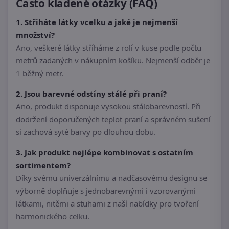
Často kladené otázky (FAQ)
1. Střiháte látky vcelku a jaké je nejmenší
množství?
Ano, veškeré látky stříháme z rolí v kuse podle počtu
metrů zadaných v nákupním košíku. Nejmenší odběr je
1 běžný metr.
2. Jsou barevné odstíny stálé při praní?
Ano, produkt disponuje vysokou stálobarevností. Při
dodržení doporučených teplot praní a správném sušení
si zachová syté barvy po dlouhou dobu.
3. Jak produkt nejlépe kombinovat s ostatním
sortimentem?
Díky svému univerzálnímu a nadčasovému designu se
výborně doplňuje s jednobarevnými i vzorovanými
látkami, nitěmi a stuhami z naší nabídky pro tvoření
harmonického celku.