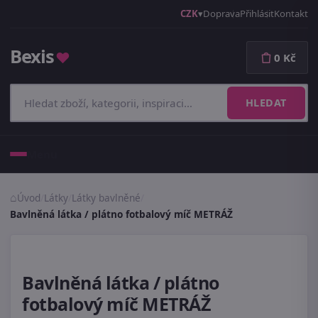
CZK
Doprava
Přihlásit
Kontakt
Bexis
♥
0 Kč
HLEDAT
Menu
Úvod
/
Látky
/
Látky bavlněné
/
Bavlněná látka / plátno fotbalový míč METRÁŽ
Bavlněná látka / plátno
fotbalový míč METRÁŽ