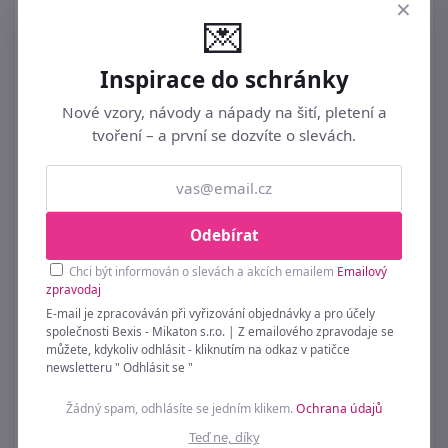
×
💌
Inspirace do schránky
Nové vzory, návody a nápady na šití, pletení a
tvoření – a první se dozvíte o slevách.
Odebírat
Chci být informován o slevách a akcích emailem
Emailový
zpravodaj
E-mail je zpracováván při vyřizování objednávky a pro účely
společnosti Bexis - Mikaton s.r.o. | Z emailového zpravodaje se
můžete, kdykoliv odhlásit - kliknutím na odkaz v patičce
Bavlněná látka / plátno safari zvířátka
newsletteru " Odhlásit se "
METRÁŽ
149 Kč
Žádný spam, odhlásíte se jedním klikem.
Ochrana údajů
Teď ne, díky