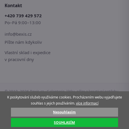
Kontakt
+420 739 429 572
Po–Pá 9:00–13:00
info@bexis.cz
Píšte nám kdykoliv
Vlastní sklad i expedice
v pracovní dny
© 2010–2026 Bexis.cz · Galanterie, látky, příze a kreativní potřeby
K poskytování služeb využíváme cookies. Procházením webu vyjadřujete
pro vaše tvoření.
souhlas s jejich používáním.
více informací
Stránky používají cookies.
Více informací
Nesouhlasím
Pay
G Pay
VISA
Mastercard
SOUHLASÍM