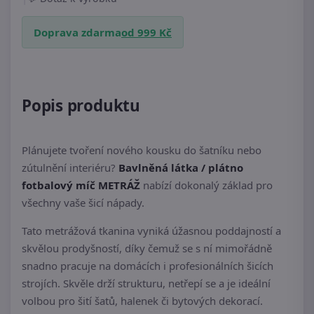
Doprava zdarma
od 999 Kč
Popis produktu
Plánujete tvoření nového kousku do šatníku nebo
zútulnění interiéru?
Bavlněná látka / plátno
fotbalový míč METRÁŽ
nabízí dokonalý základ pro
všechny vaše šicí nápady.
Tato metrážová tkanina vyniká úžasnou poddajností a
skvělou prodyšností, díky čemuž se s ní mimořádně
snadno pracuje na domácích i profesionálních šicích
strojích. Skvěle drží strukturu, netřepí se a je ideální
volbou pro šití šatů, halenek či bytových dekorací.