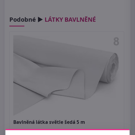
Podobné ►
LÁTKY BAVLNĚNÉ
Bavlněná látka světle šedá 5 m
769 Kč