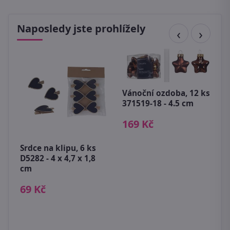
Naposledy jste prohlížely
Vánoční ozdoba, 12 ks
371519-18 - 4.5 cm
169 Kč
P
1
Srdce na klipu, 6 ks
5
D5282 - 4 x 4,7 x 1,8
cm
69 Kč