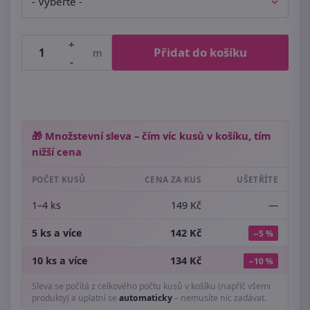
+
Přidat do košíku
m
-
🎁 Množstevní sleva – čím víc kusů v košíku, tím
nižší cena
POČET KUSŮ
CENA ZA KUS
UŠETŘÍTE
1–4 ks
149 Kč
—
5 ks a více
142 Kč
−5 %
10 ks a více
134 Kč
−10 %
Sleva se počítá z celkového počtu kusů v košíku (napříč všemi
produkty) a uplatní se
automaticky
– nemusíte nic zadávat.