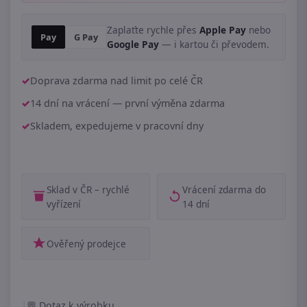
Zaplaťte rychle přes
Apple Pay
nebo
Pay
G Pay
Google Pay
— i kartou či převodem.
Doprava zdarma nad limit po celé ČR
14 dní na vrácení — první výměna zdarma
Skladem, expedujeme v pracovní dny
Sklad v ČR – rychlé
Vrácení zdarma do
vyřízení
14 dní
Ověřený prodejce
|
Dotaz k výrobku