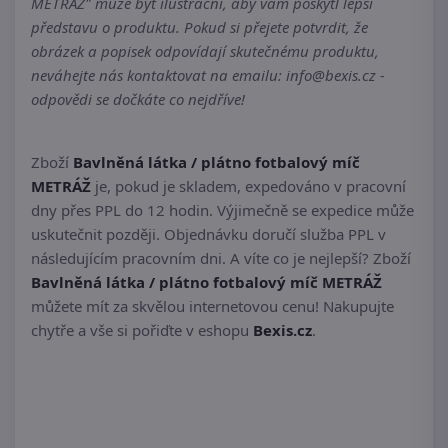
METRÁŽ" může být ilustrační, aby vám poskytl lepší
představu o produktu. Pokud si přejete potvrdit, že
obrázek a popisek odpovídají skutečnému produktu,
neváhejte nás kontaktovat na emailu: info@bexis.cz -
odpovědi se dočkáte co nejdříve!
Zboží
Bavlněná látka / plátno fotbalový míč
METRÁŽ
je, pokud je skladem, expedováno v pracovní
dny přes PPL do 12 hodin. Výjimečně se expedice může
uskutečnit později. Objednávku doručí služba PPL v
následujícím pracovním dni. A víte co je nejlepší? Zboží
Bavlněná látka / plátno fotbalový míč METRÁŽ
můžete mít za skvělou internetovou cenu! Nakupujte
chytře a vše si pořiďte v eshopu
Bexis.cz
.