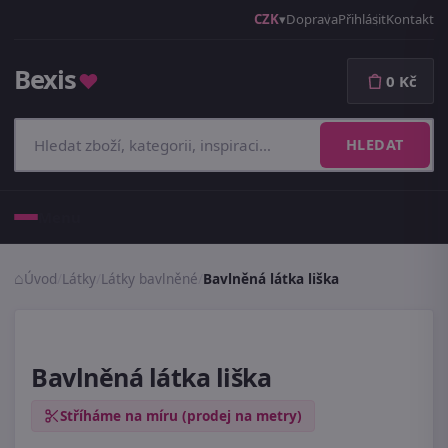
CZK
Doprava
Přihlásit
Kontakt
Bexis
♥
0 Kč
HLEDAT
Menu
Úvod
/
Látky
/
Látky bavlněné
/
Bavlněná látka liška
Bavlněná látka liška
Stříháme na míru (prodej na metry)