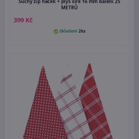
Suchý zip háček + plyš šíře 16 mm balení 25
METRŮ
399 Kč
Skladem
2ks