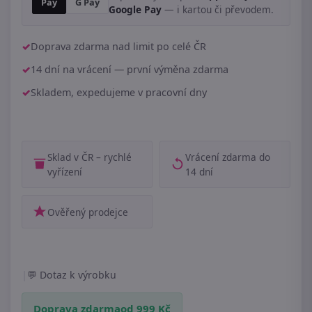
Pay
G Pay
Google Pay
— i kartou či převodem.
Doprava zdarma nad limit po celé ČR
14 dní na vrácení — první výměna zdarma
Skladem, expedujeme v pracovní dny
Sklad v ČR – rychlé
Vrácení zdarma do
vyřízení
14 dní
Ověřený prodejce
|
Dotaz k výrobku
Doprava zdarma
od 999 Kč