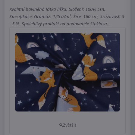
Kvalitní bavlněná látka liška. Složení: 100% Len.
Specifikace: Gramáž: 125 g/m², Šíře: 160 cm, Srážlivost: 3
- 5 %. Spolehlivý produkt od dodavatele Stoklasa.…
Zvětšit