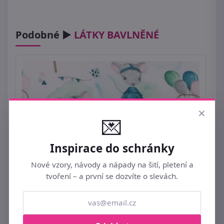
Podobné ►
LÁTKY BAVLNĚNÉ
×
💌
Inspirace do schránky
Nové vzory, návody a nápady na šití, pletení a
tvoření – a první se dozvíte o slevách.