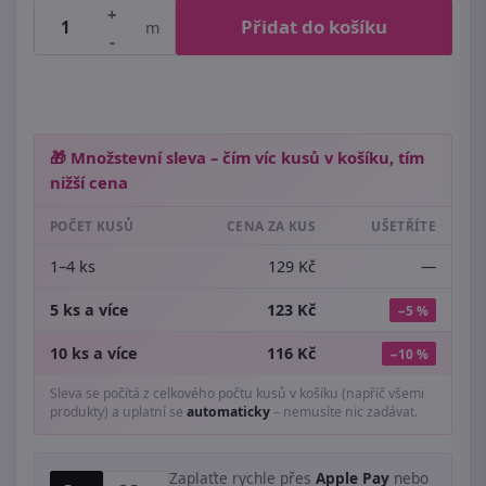
+
Přidat do košíku
m
-
🎁 Množstevní sleva – čím víc kusů v košíku, tím
nižší cena
POČET KUSŮ
CENA ZA KUS
UŠETŘÍTE
1–4 ks
129 Kč
—
5 ks a více
123 Kč
−5 %
10 ks a více
116 Kč
−10 %
Sleva se počítá z celkového počtu kusů v košíku (napříč všemi
produkty) a uplatní se
automaticky
– nemusíte nic zadávat.
Zaplaťte rychle přes
Apple Pay
nebo