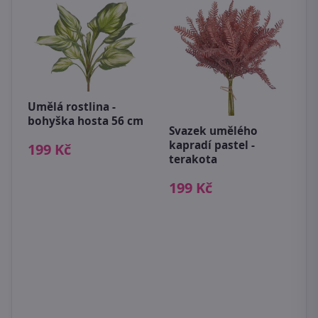
á
Umělá rostlina -
bohyška hosta 56 cm
Svazek umělého
kapradí pastel -
199 Kč
terakota
199 Kč
K
6
9