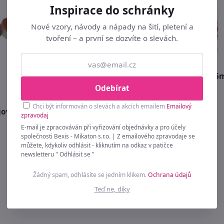
Inspirace do schránky
Nové vzory, návody a nápady na šití, pletení a
tvoření – a první se dozvíte o slevách.
Saténová šňůra Ø2 mm 95
Odebírat
199 Kč
Chci být informován o slevách a akcích emailem
Emailový
jová BERRIES 6ks MSC-
zpravodaj
E-mail je zpracováván při vyřizování objednávky a pro účely
společnosti Bexis - Mikaton s.r.o. | Z emailového zpravodaje se
můžete, kdykoliv odhlásit - kliknutím na odkaz v patičce
newsletteru " Odhlásit se "
Žádný spam, odhlásíte se jedním klikem.
Ochrana údajů
Teď ne, díky