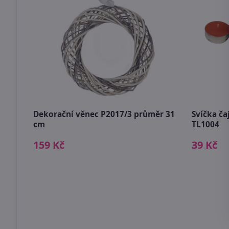
Dekorační věnec P2017/3 průměr 31
Svíčka ča
cm
TL1004
159 Kč
39 Kč