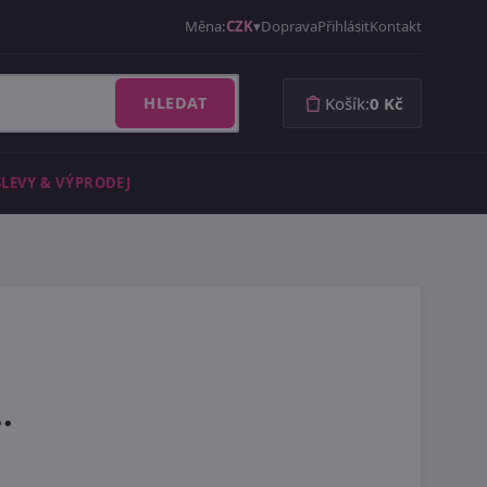
Měna:
CZK
Doprava
Přihlásit
Kontakt
HLEDAT
Košík:
0 Kč
SLEVY & VÝPRODEJ
.