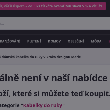
ů, větší úspora –
od 5 ks získáte okamžitou slevu 5 % a víc!
🎁
RANŽOVÁNÍ
PLETENÍ
DOMOV
OBLEČENÍ
MÓDA
 dámská kabelka do ruky v kroko designu Merle
lně není v naší nabídce
, které si můžete teď koupit.
ategorie "
Kabelky do ruky
"